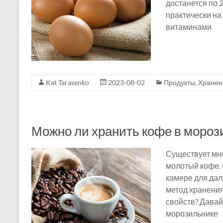
достанется по 
практически на
витаминами
Kat Tarasenko
2023-08-02
Продукты
,
Хранен
Можно ли хранить кофе в мороз
Существует мно
молотый кофе. 
камере для дал
метод хранения
свойств? Давай
морозильнике