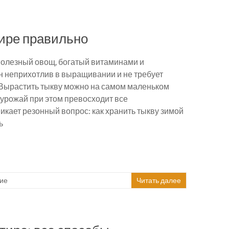
тире правильно
полезный овощ, богатый витаминами и
 неприхотлив в выращивании и не требует
 Вырастить тыкву можно на самом маленьком
а урожай при этом превосходит все
икает резонный вопрос: как хранить тыкву зимой
ь
ие
Читать далее