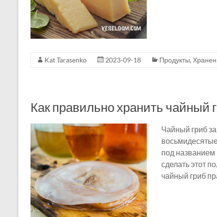
Kat Tarasenko
2023-09-18
Продукты
,
Хранен
Как правильно хранить чайный 
Чайный гриб за
восьмидесятые 
под названием 
сделать этот по
чайный гриб пр