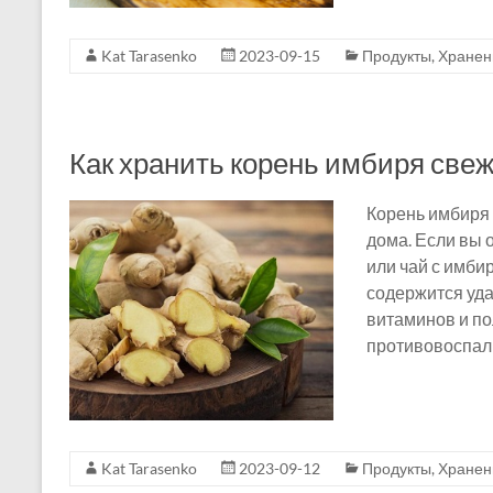
Kat Tarasenko
2023-09-15
Продукты
,
Хранен
Как хранить корень имбиря све
Корень имбиря 
дома. Если вы 
или чай с имби
содержится уда
витаминов и п
противовоспа
Kat Tarasenko
2023-09-12
Продукты
,
Хранен