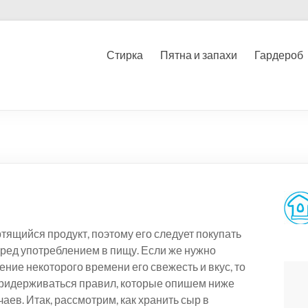
Стирка
Пятна и запахи
Гардероб
тящийся продукт, поэтому его следует покупать
еред употреблением в пищу. Если же нужно
ение некоторого времени его свежесть и вкус, то
ридерживаться правил, которые опишем ниже
аев. Итак, рассмотрим, как хранить сыр в