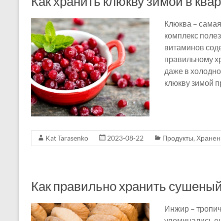
Как хранить клюкву зимой в ква
Клюква – самая
комплекс поле
витаминов соде
правильному хр
даже в холодно
клюкву зимой п
Kat Tarasenko
2023-08-22
Продукты
,
Хранен
Как правильно хранить сушены
Инжир – тропич
упоминались е