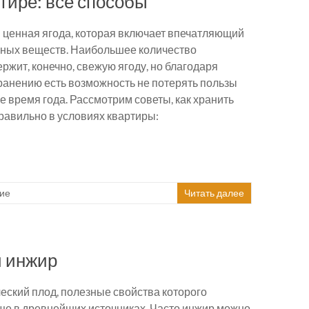
ртире: все способы
 ценная ягода, которая включает впечатляющий
зных веществ. Наибольшее количество
ржит, конечно, свежую ягоду, но благодаря
анению есть возможность не потерять пользы
е время года. Рассмотрим советы, как хранить
равильно в условиях квартиры:
ие
Читать далее
й инжир
еский плод, полезные свойства которого
ще в древнейших источниках. Часто инжир можно