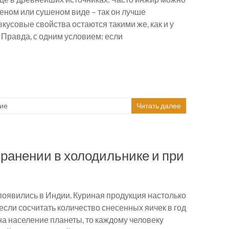
леном или сушеном виде – так он лучше
вкусовые свойства остаются такими же, как и у
 Правда, с одним условием: если
ие
Читать далее
хранении в холодильнике и при
оявились в Индии. Куриная продукция настолько
 если сосчитать количество снесенных яичек в год
 на население планеты, то каждому человеку