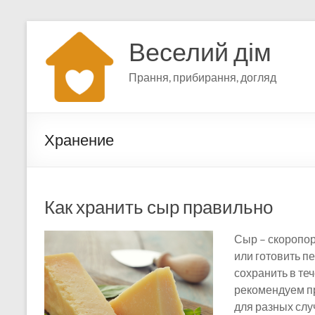
Перейти
к
Веселий дім
содержимому
Прання, прибирання, догляд
Хранение
Как хранить сыр правильно
Сыр – скоропор
или готовить п
сохранить в теч
рекомендуем п
для разных случ