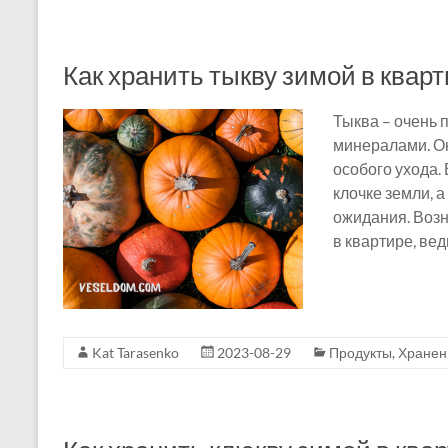
Как хранить тыкву зимой в квар
Тыква – очень 
минералами. Он
особого ухода.
клочке земли, 
ожидания. Возн
в квартире, вед
Kat Tarasenko
2023-08-29
Продукты
,
Хранен