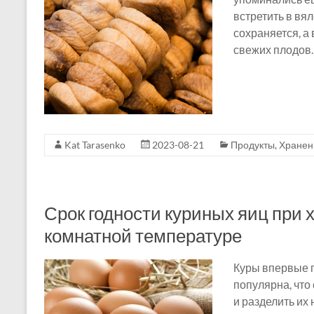
встретить в вя
сохраняется, а 
свежих плодов.
Kat Tarasenko
2023-08-21
Продукты
,
Хранен
Срок годности куриных яиц при 
комнатной температуре
Куры впервые п
популярна, что
и разделить их