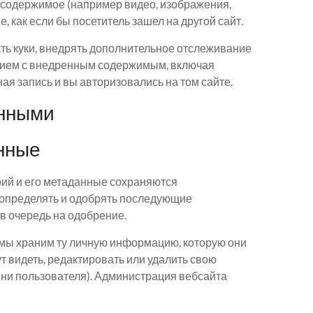
е содержимое (например видео, изображения,
е, как если бы посетитель зашел на другой сайт.
ть куки, внедрять дополнительное отслеживание
твием с внедренным содержимым, включая
ая запись и вы авторизовались на том сайте.
анными
анные
рий и его метаданные сохраняются
ы определять и одобрять последующие
в очередь на одобрение.
 мы храним ту личную информацию, которую они
т видеть, редактировать или удалить свою
ни пользователя). Администрация вебсайта