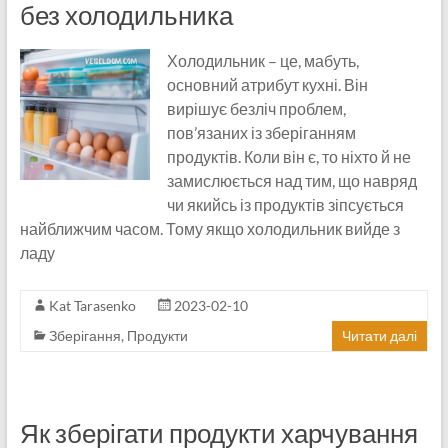
без холодильника
Холодильник – це, мабуть,
основний атрибут кухні. Він
вирішує безліч проблем,
пов’язаних із зберіганням
продуктів. Коли він є, то ніхто й не
замислюється над тим, що навряд
чи якийсь із продуктів зіпсується
найближчим часом. Тому якщо холодильник вийде з
ладу
Kat Tarasenko
2023-02-10
Зберігання
,
Продукти
Читати далі
Як зберігати продукти харчування