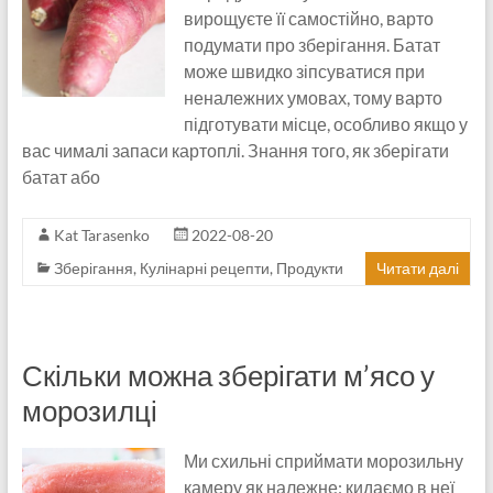
вирощуєте її самостійно, варто
подумати про зберігання. Батат
може швидко зіпсуватися при
неналежних умовах, тому варто
підготувати місце, особливо якщо у
вас чималі запаси картоплі. Знання того, як зберігати
батат або
Kat Tarasenko
2022-08-20
Зберігання
,
Кулінарні рецепти
,
Продукти
Читати далі
Скільки можна зберігати м’ясо у
морозилці
Ми схильні сприймати морозильну
камеру як належне: кидаємо в неї