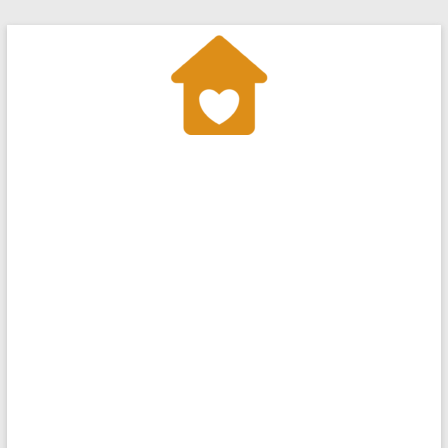
Перейти
до
вмісту