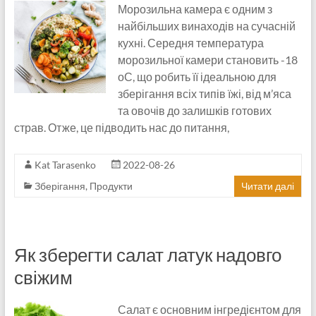
Морозильна камера є одним з
найбільших винаходів на сучасній
кухні. Середня температура
морозильної камери становить -18
оС, що робить її ідеальною для
зберігання всіх типів їжі, від м’яса
та овочів до залишків готових
страв. Отже, це підводить нас до питання,
Kat Tarasenko
2022-08-26
Зберігання
,
Продукти
Читати далі
Як зберегти салат латук надовго
свіжим
Салат є основним інгредієнтом для