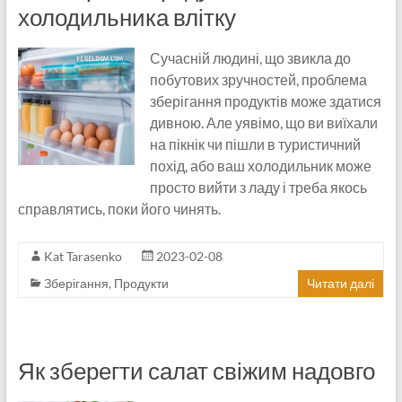
холодильника влітку
Сучасній людині, що звикла до
побутових зручностей, проблема
зберігання продуктів може здатися
дивною. Але уявімо, що ви виїхали
на пікнік чи пішли в туристичний
похід, або ваш холодильник може
просто вийти з ладу і треба якось
справлятись, поки його чинять.
Kat Tarasenko
2023-02-08
Зберігання
,
Продукти
Читати далі
Як зберегти салат свіжим надовго