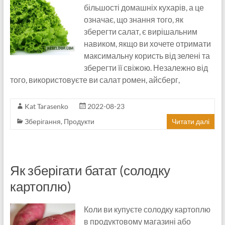
більшості домашніх кухарів, а це
означає, що знання того, як
зберегти салат, є вирішальним
навиком, якщо ви хочете отримати
максимальну користь від зелені та
зберегти її свіжою. Незалежно від
того, використовуєте ви салат ромен, айсберг,
Kat Tarasenko
2022-08-23
Зберігання
,
Продукти
Читати далі
Як зберігати батат (солодку
картоплю)
Коли ви купуєте солодку картоплю
в продуктовому магазині або