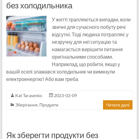
без холодильника
У житті трапляються випадки, коли
звичні для сучасного побуту речі
відсутні. Тоді людина потрапляє у
незручну для неї ситуацію та
намагається вирішити питання
оригінальними способами.
Наприклад, що робити, якщо у
вашій оселі зламався холодильник чи вимкнули
електроенергію? Або вам треба
Kat Tarasenko
2023-02-09
Зберігання
,
Продукти
Читати далі
Як зберегти продукти без