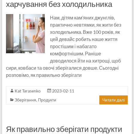
харчування без холодильника
Нам, дітям кам’яних джунглів,
практично невтямки, як жити без
холодильника. Вже 100 років, як
цей девайс робить наше життя
простішим і набагато
комфортнішим. Раніше
доводилося йти на хитрощі, щоб
сири, ковбаси та овочі зберігалися довше. Сьогодні
розповімо, як правильно зберігати
Kat Tarasenko
2023-02-11
Зберігання
,
Продукти
Читати далі
Як правильно зберігати продукти