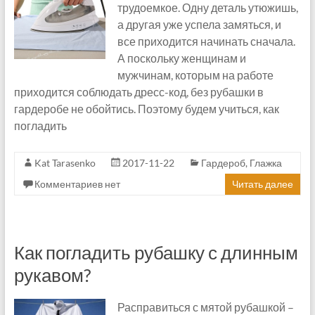
трудоемкое. Одну деталь утюжишь,
а другая уже успела замяться, и
все приходится начинать сначала.
А поскольку женщинам и
мужчинам, которым на работе
приходится соблюдать дресс-код, без рубашки в
гардеробе не обойтись. Поэтому будем учиться, как
погладить
Kat Tarasenko
2017-11-22
Гардероб
,
Глажка
Комментариев нет
Читать далее
Как погладить рубашку с длинным
рукавом?
Расправиться с мятой рубашкой –