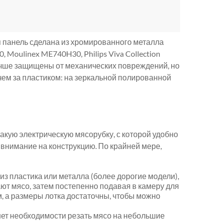
 панель сделана из хромированного металла
oulinex ME740H30, Philips Viva Collection
лучше защищены от механических повреждений, но
чем за пластиком: на зеркальной полированной
кую ​​электрическую мясорубку, с которой удобно
ь внимание на конструкцию. По крайней мере,
из пластика или металла (более дорогие модели),
ают мясо, затем постепенно подавая в камеру для
, а размеры лотка достаточны, чтобы можно
нет необходимости резать мясо на небольшие