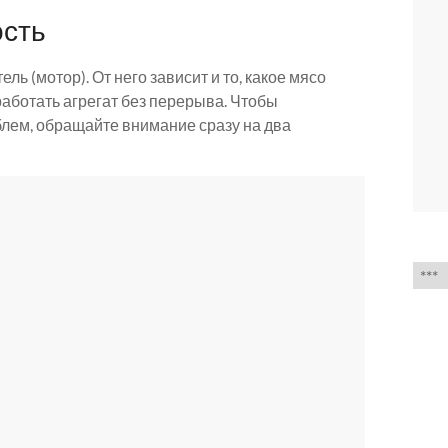
ость
ь (мотор). От него зависит и то, какое мясо
 работать агрегат без перерыва. Чтобы
блем, обращайте внимание сразу на два
Выб
язык