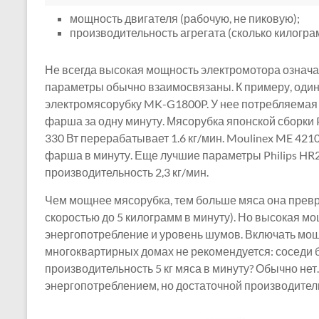
мощность двигателя (рабочую, не пиковую);
производительность агрегата (сколько килогра
Не всегда высокая мощность электромотора означае
параметры обычно взаимосвязаны. К примеру, один
электромясорубку MK-G1800P. У нее потребляемая мо
фарша за одну минуту. Мясорубка японской сборки
330 Вт перерабатывает 1.6 кг/мин. Moulinex ME 421
фарша в минуту. Еще лучшие параметры Philips HR2
производительность 2,3 кг/мин.
Чем мощнее мясорубка, тем больше мяса она прев
скоростью до 5 килограмм в минуту). Но высокая мо
энергопотребление и уровень шумов. Включать мо
многоквартирных домах не рекомендуется: соседи 
производительность 5 кг мяса в минуту? Обычно нет
энергопотреблением, но достаточной производител