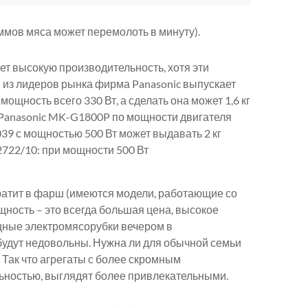
ммов мяса может перемолоть в минуту).
т высокую производительность, хотя эти
 из лидеров рынка фирма Panasonic выпускает
щность всего 330 Вт, а сделать она может 1,6 кг
 Panasonic MK-G1800P по мощности двигателя
039 с мощностью 500 Вт может выдавать 2 кг
722/10: при мощности 500 Вт
ратит в фарш (имеются модели, работающие со
щность – это всегда большая цена, высокое
щные электромясорубки вечером в
будут недовольны. Нужна ли для обычной семьи
. Так что агрегаты с более скромным
ьностью, выглядят более привлекательными.