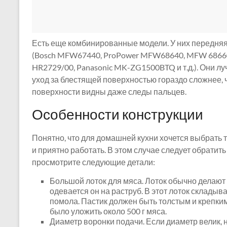
Есть еще комбинированные модели. У них передняя
(Bosch MFW67440, ProPower MFW68640, MFW 68660, M
HR2729/00, Panasonic MK-ZG1500BTQ и т.д.). Они 
уход за блестящей поверхностью гораздо сложнее, 
поверхности видны даже следы пальцев.
Особенности конструкции
Понятно, что для домашней кухни хочется выбрать та
и приятно работать. В этом случае следует обратит
просмотрите следующие детали:
Большой лоток для мяса. Лоток обычно делают 
одевается он на раструб. В этот лоток складыв
помола. Пастик должен быть толстым и крепким
было уложить около 500 г мяса.
Диаметр воронки подачи. Если диаметр велик, 