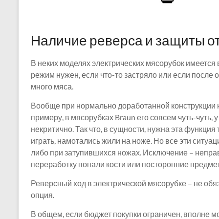
Наличие реверса и защиты от
В неких моделях электрических мясорубок имеется 
режим нужен, если что-то застряло или если после
много мяса.
Вообще при нормально доработанной конструкции на
примеру, в мясорубках Braun его совсем чуть-чуть, у 
некритично. Так что, в сущности, нужна эта функция
играть, намотались жили на ноже. Но все эти ситуа
либо при затупившихся ножах. Исключение – неправ
переработку попали кости или посторонние предме
Реверсный ход в электрической мясорубке – не обя
опция.
В общем, если бюджет покупки ограничен, вполне 