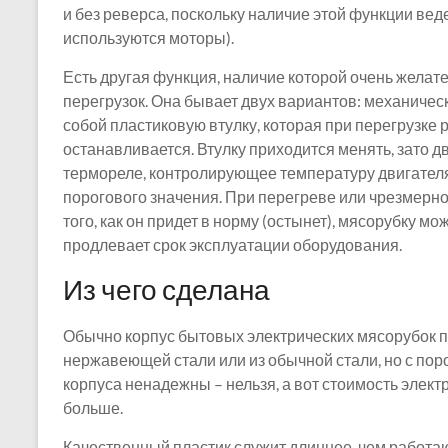
и без реверса, поскольку наличие этой функции ве
используются моторы).
Есть другая функция, наличие которой очень желате
перегрузок. Она бывает двух вариантов: механичес
собой пластиковую втулку, которая при перегрузке р
останавливается. Втулку приходится менять, зато д
термореле, контролирующее температуру двигател
порогового значения. При перегреве или чрезмерно
того, как он придет в норму (остынет), мясорубку мо
продлевает срок эксплуатации оборудования.
Из чего сделана
Обычно корпус бытовых электрических мясорубок пр
нержавеющей стали или из обычной стали, но с по
корпуса ненадежны – нельзя, а вот стоимость элек
больше.
Качественный пластик служит длиннее, чем работаю