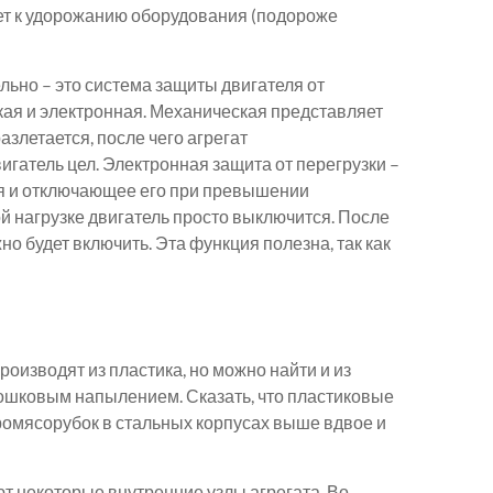
дет к удорожанию оборудования (подороже
льно – это система защиты двигателя от
кая и электронная. Механическая представляет
азлетается, после чего агрегат
вигатель цел. Электронная защита от перегрузки –
я и отключающее его при превышении
й нагрузке двигатель просто выключится. После
жно будет включить. Эта функция полезна, так как
оизводят из пластика, но можно найти и из
рошковым напылением. Сказать, что пластиковые
тромясорубок в стальных корпусах выше вдвое и
т некоторые внутренние узлы агрегата. Во