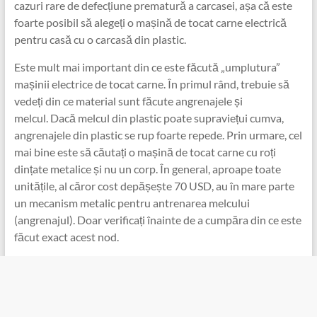
cazuri rare de defecțiune prematură a carcasei, așa că este
foarte posibil să alegeți o mașină de tocat carne electrică
pentru casă cu o carcasă din plastic.
Este mult mai important din ce este făcută „umplutura”
mașinii electrice de tocat carne. În primul rând, trebuie să
vedeți din ce material sunt făcute angrenajele și
melcul. Dacă melcul din plastic poate supraviețui cumva,
angrenajele din plastic se rup foarte repede. Prin urmare, cel
mai bine este să căutați o mașină de tocat carne cu roți
dințate metalice și nu un corp. În general, aproape toate
unitățile, al căror cost depășește 70 USD, au în mare parte
un mecanism metalic pentru antrenarea melcului
(angrenajul). Doar verificați înainte de a cumpăra din ce este
făcut exact acest nod.