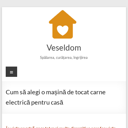
Skip
to
content
Veseldom
Spălarea, curățarea, îngrijirea
Meniu
Cum să alegi o mașină de tocat carne
electrică pentru casă