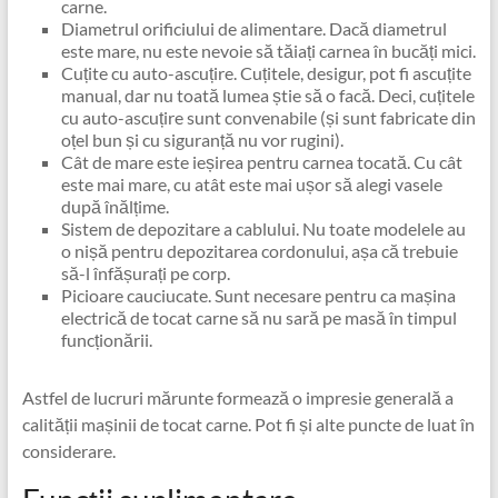
carne.
Diametrul orificiului de alimentare. Dacă diametrul
este mare, nu este nevoie să tăiați carnea în bucăți mici.
Cuțite cu auto-ascuțire. Cuțitele, desigur, pot fi ascuțite
manual, dar nu toată lumea știe să o facă. Deci, cuțitele
cu auto-ascuțire sunt convenabile (și sunt fabricate din
oțel bun și cu siguranță nu vor rugini).
Cât de mare este ieșirea pentru carnea tocată. Cu cât
este mai mare, cu atât este mai ușor să alegi vasele
după înălțime.
Sistem de depozitare a cablului. Nu toate modelele au
o nișă pentru depozitarea cordonului, așa că trebuie
să-l înfășurați pe corp.
Picioare cauciucate. Sunt necesare pentru ca mașina
electrică de tocat carne să nu sară pe masă în timpul
funcționării.
Astfel de lucruri mărunte formează o impresie generală a
calității mașinii de tocat carne. Pot fi și alte puncte de luat în
considerare.