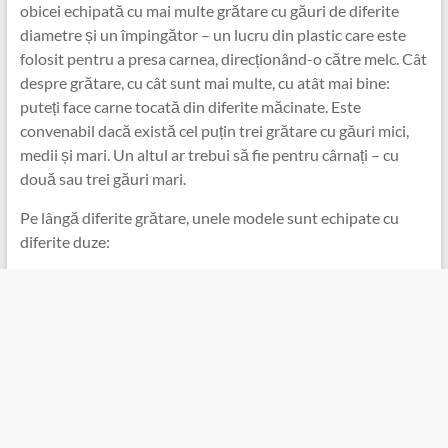
obicei echipată cu mai multe grătare cu găuri de diferite
diametre și un împingător – un lucru din plastic care este
folosit pentru a presa carnea, direcționând-o către melc. Cât
despre grătare, cu cât sunt mai multe, cu atât mai bine:
puteți face carne tocată din diferite măcinate. Este
convenabil dacă există cel puțin trei grătare cu găuri mici,
medii și mari. Un altul ar trebui să fie pentru cârnați – cu
două sau trei găuri mari.
Pe lângă diferite grătare, unele modele sunt echipate cu
diferite duze: