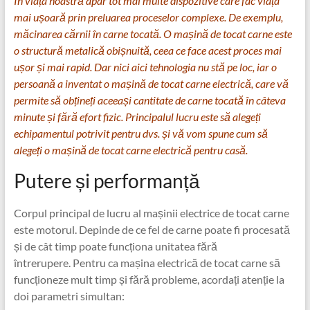
În viața noastră apar tot mai multe dispozitive care fac viața
mai ușoară prin preluarea proceselor complexe. De exemplu,
măcinarea cărnii în carne tocată. O mașină de tocat carne este
o structură metalică obișnuită, ceea ce face acest proces mai
ușor și mai rapid. Dar nici aici tehnologia nu stă pe loc, iar o
persoană a inventat o mașină de tocat carne electrică, care vă
permite să obțineți aceeași cantitate de carne tocată în câteva
minute și fără efort fizic. Principalul lucru este să alegeți
echipamentul potrivit pentru dvs. și vă vom spune cum să
alegeți o mașină de tocat carne electrică pentru casă.
Putere și performanță
Corpul principal de lucru al mașinii electrice de tocat carne
este motorul. Depinde de ce fel de carne poate fi procesată
și de cât timp poate funcționa unitatea fără
întrerupere. Pentru ca mașina electrică de tocat carne să
funcționeze mult timp și fără probleme, acordați atenție la
doi parametri simultan: