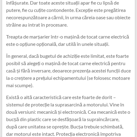
înfășurate. Dar toate aceste situații apar fie cu lipsă de
putere, fie cu cuțite contondente. Excepție este pregătirea
necorespunzătoare a cărnii, în urma căreia oase sau obiecte
străine au intrat în procesare.
Treapta de marșarier într-o mașină de tocat carne electrică
este o opțiune opțională, dar utilă în unele situații.
În general, dacă bugetul de achiziție este limitat, este foarte
posibil să alegeți o mașină de tocat carne electrică pentru
casă și fără inversare, deoarece prezența acestei funcții duce
la o creștere a prețului echipamentului (se folosesc motoare
mai scumpe).
Există o altă caracteristică care este foarte de dorit –
sistemul de protecție la suprasarcină a motorului. Vine în
două versiuni: mecanică și electronică. Cea mecanică este o
bucșă din plastic care se desfășoară la supraîncărcare,
după care unitatea se oprește. Bucșa trebuie schimbată,
dar motorul este intact. Protecția electronică împotriva