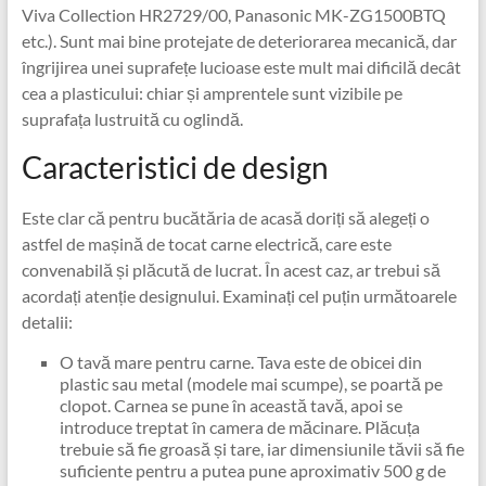
Viva Collection HR2729/00, Panasonic MK-ZG1500BTQ
etc.). Sunt mai bine protejate de deteriorarea mecanică, dar
îngrijirea unei suprafețe lucioase este mult mai dificilă decât
cea a plasticului: chiar și amprentele sunt vizibile pe
suprafața lustruită cu oglindă.
Caracteristici de design
Este clar că pentru bucătăria de acasă doriți să alegeți o
astfel de mașină de tocat carne electrică, care este
convenabilă și plăcută de lucrat. În acest caz, ar trebui să
acordați atenție designului. Examinați cel puțin următoarele
detalii:
O tavă mare pentru carne. Tava este de obicei din
plastic sau metal (modele mai scumpe), se poartă pe
clopot. Carnea se pune în această tavă, apoi se
introduce treptat în camera de măcinare. Plăcuța
trebuie să fie groasă și tare, iar dimensiunile tăvii să fie
suficiente pentru a putea pune aproximativ 500 g de