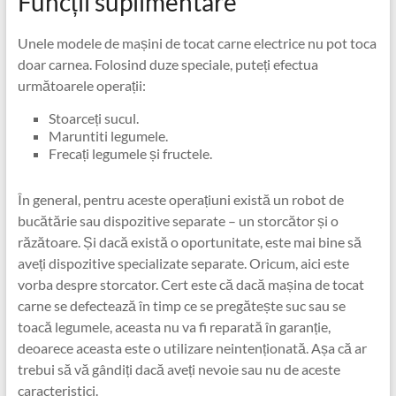
Funcții suplimentare
Unele modele de mașini de tocat carne electrice nu pot toca
doar carnea. Folosind duze speciale, puteți efectua
următoarele operații:
Stoarceți sucul.
Maruntiti legumele.
Frecați legumele și fructele.
În general, pentru aceste operațiuni există un robot de
bucătărie sau dispozitive separate – un storcător și o
răzătoare. Și dacă există o oportunitate, este mai bine să
aveți dispozitive specializate separate. Oricum, aici este
vorba despre storcator. Cert este că dacă mașina de tocat
carne se defectează în timp ce se pregătește suc sau se
toacă legumele, aceasta nu va fi reparată în garanție,
deoarece aceasta este o utilizare neintenționată. Așa că ar
trebui să vă gândiți dacă aveți nevoie sau nu de aceste
caracteristici.