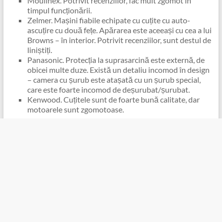
Moulinex. Potrivit recenziilor, fac mult zgomot în
timpul funcționării.
Zelmer. Mașini fiabile echipate cu cuțite cu auto-
ascuțire cu două fețe. Apărarea este aceeași cu cea a lui
Browns – în interior. Potrivit recenziilor, sunt destul de
liniștiți.
Panasonic. Protecția la suprasarcină este externă, de
obicei multe duze. Există un detaliu incomod în design
– camera cu șurub este atașată cu un șurub special,
care este foarte incomod de deșurubat/șurubat.
Kenwood. Cuțitele sunt de foarte bună calitate, dar
motoarele sunt zgomotoase.