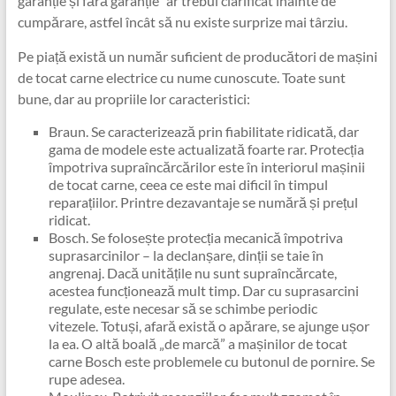
garanție și fără garanție” ar trebui clarificat înainte de
cumpărare, astfel încât să nu existe surprize mai târziu.
Pe piață există un număr suficient de producători de mașini
de tocat carne electrice cu nume cunoscute. Toate sunt
bune, dar au propriile lor caracteristici:
Braun. Se caracterizează prin fiabilitate ridicată, dar
gama de modele este actualizată foarte rar. Protecția
împotriva supraîncărcărilor este în interiorul mașinii
de tocat carne, ceea ce este mai dificil în timpul
reparațiilor. Printre dezavantaje se numără și prețul
ridicat.
Bosch. Se folosește protecția mecanică împotriva
suprasarcinilor – la declanșare, dinții se taie în
angrenaj. Dacă unitățile nu sunt supraîncărcate,
acestea funcționează mult timp. Dar cu suprasarcini
regulate, este necesar să se schimbe periodic
vitezele. Totuși, afară există o apărare, se ajunge ușor
la ea. O altă boală „de marcă” a mașinilor de tocat
carne Bosch este problemele cu butonul de pornire. Se
rupe adesea.