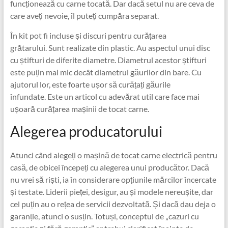
funcționează cu carne tocată. Dar dacă setul nu are ceva de
care aveți nevoie, îl puteți cumpăra separat.
În kit pot fi incluse și discuri pentru curățarea
grătarului. Sunt realizate din plastic. Au aspectul unui disc
cu știfturi de diferite diametre. Diametrul acestor știfturi
este puțin mai mic decât diametrul găurilor din bare. Cu
ajutorul lor, este foarte ușor să curățați găurile
înfundate. Este un articol cu ​​adevărat util care face mai
ușoară curățarea mașinii de tocat carne.
Alegerea producatorului
Atunci când alegeți o mașină de tocat carne electrică pentru
casă, de obicei începeți cu alegerea unui producător. Dacă
nu vrei să riști, ia în considerare opțiunile mărcilor încercate
și testate. Liderii pieței, desigur, au și modele nereușite, dar
cel puțin au o rețea de servicii dezvoltată. Și dacă dau deja o
garanție, atunci o susțin. Totuși, conceptul de „cazuri cu