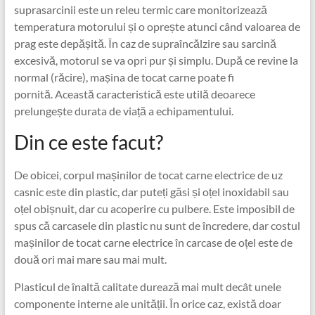
suprasarcinii este un releu termic care monitorizează
temperatura motorului și o oprește atunci când valoarea de
prag este depășită. În caz de supraîncălzire sau sarcină
excesivă, motorul se va opri pur și simplu. După ce revine la
normal (răcire), mașina de tocat carne poate fi
pornită. Această caracteristică este utilă deoarece
prelungește durata de viață a echipamentului.
Din ce este facut?
De obicei, corpul mașinilor de tocat carne electrice de uz
casnic este din plastic, dar puteți găsi și oțel inoxidabil sau
oțel obișnuit, dar cu acoperire cu pulbere. Este imposibil de
spus că carcasele din plastic nu sunt de încredere, dar costul
mașinilor de tocat carne electrice în carcase de oțel este de
două ori mai mare sau mai mult.
Plasticul de înaltă calitate durează mai mult decât unele
componente interne ale unității. În orice caz, există doar