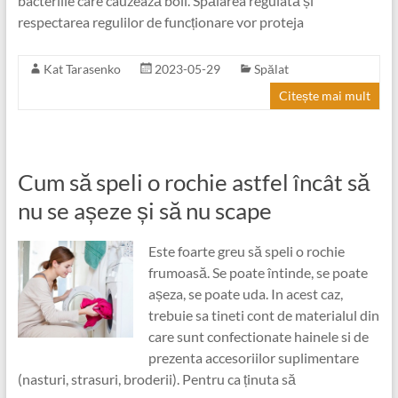
bacteriile care cauzează boli. Spălarea regulată și
respectarea regulilor de funcționare vor proteja
Kat Tarasenko
2023-05-29
Spălat
Citește mai mult
Cum să speli o rochie astfel încât să
nu se așeze și să nu scape
Este foarte greu să speli o rochie
frumoasă. Se poate întinde, se poate
așeza, se poate uda. In acest caz,
trebuie sa tineti cont de materialul din
care sunt confectionate hainele si de
prezenta accesoriilor suplimentare
(nasturi, strasuri, broderii). Pentru ca ținuta să