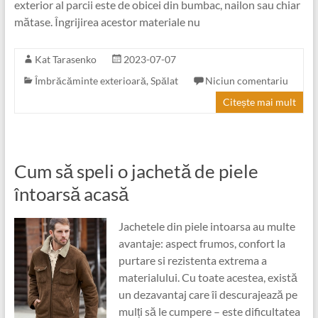
exterior al parcii este de obicei din bumbac, nailon sau chiar
mătase. Îngrijirea acestor materiale nu
Kat Tarasenko
2023-07-07
Îmbrăcăminte exterioară
,
Spălat
Niciun comentariu
Citește mai mult
Cum să speli o jachetă de piele
întoarsă acasă
Jachetele din piele intoarsa au multe
avantaje: aspect frumos, confort la
purtare si rezistenta extrema a
materialului. Cu toate acestea, există
un dezavantaj care îi descurajează pe
mulți să le cumpere – este dificultatea