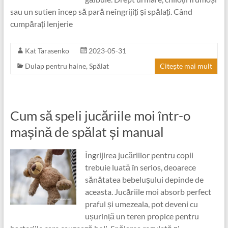
sau un sutien încep să pară neîngrijiți și spălați. Când
cumpărați lenjerie
Kat Tarasenko
2023-05-31
Dulap pentru haine
,
Spălat
Citește mai mult
Cum să speli jucăriile moi într-o
mașină de spălat și manual
Îngrijirea jucăriilor pentru copii
trebuie luată în serios, deoarece
sănătatea bebelușului depinde de
aceasta. Jucăriile moi absorb perfect
praful și umezeala, pot deveni cu
ușurință un teren propice pentru