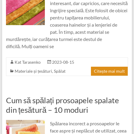
interesant, dar capricios, care necesită
îngrijire specială. Este folosit de obicei
pentru tapițarea mobilierului,
coaserea hainelor și a lenjeriei de
pat. În timp, acest material se
murdărește, iar curățarea turmei este destul de
dificilă. Mulți oameni se
Kat Tarasenko
2023-08-15
Materiale și țesături
,
Spălat
Citește mai mult
Cum să spălați prosoapele spalate
din țesătură – 10 moduri
Spălarea incorect a prosoapelor le
face aspre și neplăcut de utilizat, ceea