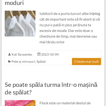
moduri
Iubitorii de a purta lucruri albe înțeleg
cât de important este să fii atent și să
nu pui o pată în plus pe ținuta ta
excesiv de moale. Dar este doar o
chestiune de timp, mai devreme sau
mai târziu orice
Kat Tarasenko
2023-10-04
Pete și mirosuri
,
Spălat
Citește mai mult
Se poate spăla turma într-o mașină
de spălat?
Flock este un material destul de