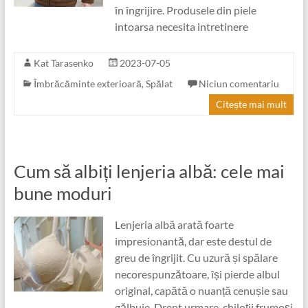
în îngrijire. Produsele din piele
intoarsa necesita intretinere
Kat Tarasenko
2023-07-05
Îmbrăcăminte exterioară
,
Spălat
Niciun comentariu
Citește mai mult
Cum să albiți lenjeria albă: cele mai
bune moduri
Lenjeria albă arată foarte
impresionantă, dar este destul de
greu de îngrijit. Cu uzură și spălare
necorespunzătoare, își pierde albul
original, capătă o nuanță cenușie sau
gălbuie. Drept urmare, chiloții frumoși