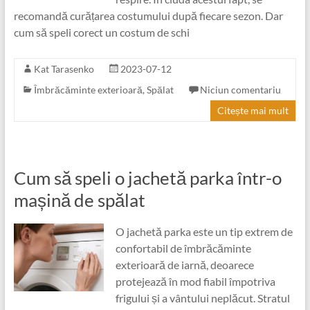
recomandă curățarea costumului după fiecare sezon. Dar
cum să speli corect un costum de schi
Kat Tarasenko
2023-07-12
Îmbrăcăminte exterioară
,
Spălat
Niciun comentariu
Citește mai mult
Cum să speli o jachetă parka într-o
mașină de spălat
O jachetă parka este un tip extrem de
confortabil de îmbrăcăminte
exterioară de iarnă, deoarece
protejează în mod fiabil împotriva
frigului și a vântului neplăcut. Stratul