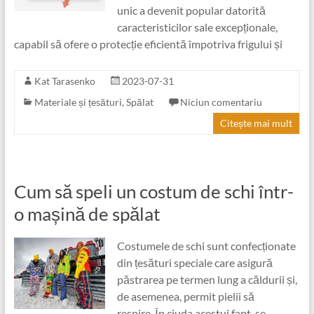
unic a devenit popular datorită
caracteristicilor sale excepționale,
capabil să ofere o protecție eficientă împotriva frigului și
Kat Tarasenko
2023-07-31
Materiale și țesături
,
Spălat
Niciun comentariu
Citește mai mult
Cum să speli un costum de schi într-
o mașină de spălat
Costumele de schi sunt confecționate
din țesături speciale care asigură
păstrarea pe termen lung a căldurii și,
de asemenea, permit pielii să
respire. În ciuda acestui fapt, se