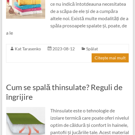
ce nu indică întotdeauna necesitatea
de a scăpa de ele și de a cumpăra
altele noi. Există multe modalități de a
spăla prosoapele spalate și, poate, de
a le
Kat Tarasenko
2023-08-12
Spălat
Citește mai mult
Cum se spală thinsulate? Reguli de
îngrijire
Thinsulate este o tehnologie de
izolare termică care poate oferi nivelul
optim de căldură și confort în hainele,
pantofii și jucăriile tale. Acest material