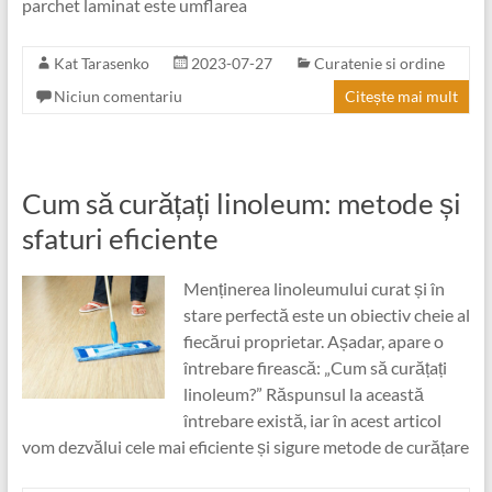
parchet laminat este umflarea
Kat Tarasenko
2023-07-27
Curatenie si ordine
Niciun comentariu
Citește mai mult
Cum să curățați linoleum: metode și
sfaturi eficiente
Menținerea linoleumului curat și în
stare perfectă este un obiectiv cheie al
fiecărui proprietar. Așadar, apare o
întrebare firească: „Cum să curățați
linoleum?” Răspunsul la această
întrebare există, iar în acest articol
vom dezvălui cele mai eficiente și sigure metode de curățare