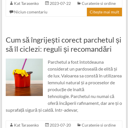
Kat Tarasenko
2023-07-22
Curatenie si ordine
Niciun comentariu
Citește mai mult
Cum să îngrijești corect parchetul și
să îl ciclezi: reguli și recomandări
Parchetul a fost întotdeauna
considerat un pardoseală de elită și
de lux. Valoarea sa constă în utilizarea
lemnului natural și a proceselor de
producție de înaltă
tehnologie. Parchetul nu numai că
oferă încăperii rafinament, dar are și o
suprafață sigură și caldă. Intr-adevar,
Kat Tarasenko
2023-07-20
Curatenie si ordine