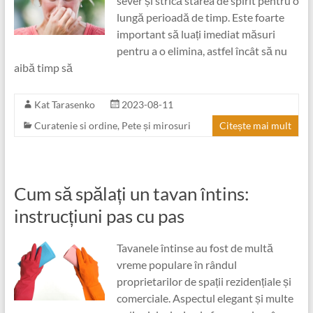
sever și strică starea de spirit pentru o
lungă perioadă de timp. Este foarte
important să luați imediat măsuri
pentru a o elimina, astfel încât să nu
aibă timp să
Kat Tarasenko
2023-08-11
Curatenie si ordine
,
Pete și mirosuri
Citește mai mult
Cum să spălați un tavan întins:
instrucțiuni pas cu pas
Tavanele întinse au fost de multă
vreme populare în rândul
proprietarilor de spații rezidențiale și
comerciale. Aspectul elegant și multe