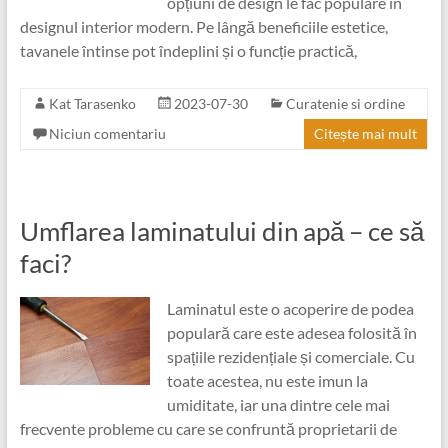
opțiuni de design le fac populare în
designul interior modern. Pe lângă beneficiile estetice,
tavanele întinse pot îndeplini și o funcție practică,
Kat Tarasenko
2023-07-30
Curatenie si ordine
Niciun comentariu
Citește mai mult
Umflarea laminatului din apă – ce să
faci?
Laminatul este o acoperire de podea
populară care este adesea folosită în
spațiile rezidențiale și comerciale. Cu
toate acestea, nu este imun la
umiditate, iar una dintre cele mai
frecvente probleme cu care se confruntă proprietarii de