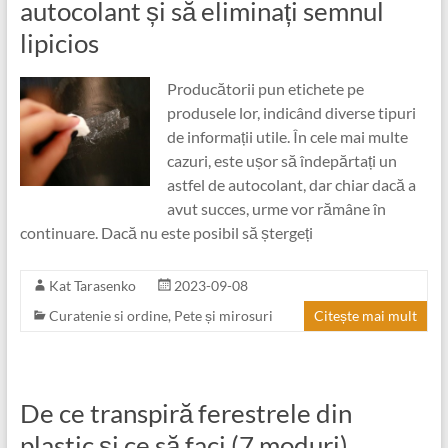
autocolant și să eliminați semnul
lipicios
Producătorii pun etichete pe
produsele lor, indicând diverse tipuri
de informații utile. În cele mai multe
cazuri, este ușor să îndepărtați un
astfel de autocolant, dar chiar dacă a
avut succes, urme vor rămâne în
continuare. Dacă nu este posibil să ștergeți
Kat Tarasenko
2023-09-08
Curatenie si ordine
,
Pete și mirosuri
Citește mai mult
De ce transpiră ferestrele din
plastic și ce să faci (7 moduri)