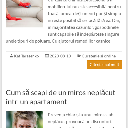
mobilierului nu este accesibilă pentru
toată lumea, deși uneori pur și simplu
nu este posibil să se facă fără ea. Dar,
în majoritatea cazurilor, gospodinele
sunt capabile să îndepărteze singure
unele tipuri de poluare. Cu ajutorul remediilor casnice
Kat Tarasenko
2023-08-13
Curatenie si ordine
Citește mai mult
Cum să scapi de un miros neplăcut
într-un apartament
Prezența chiar și a unui miros slab
neplăcut provoacă un disconfort