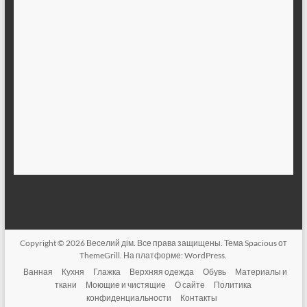
Copyright © 2026
Веселий дім
. Все права защищены. Тема
Spacious
от
ThemeGrill. На платформе:
WordPress
.
Ванная
Кухня
Глажка
Верхняя одежда
Обувь
Материалы и
ткани
Моющие и чистящие
О сайте
Политика
конфиденциальности
Контакты