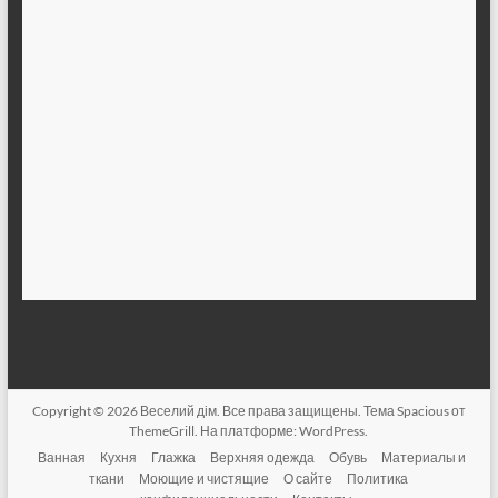
Copyright © 2026
Веселий дім
. Все права защищены. Тема
Spacious
от
ThemeGrill. На платформе:
WordPress
.
Ванная
Кухня
Глажка
Верхняя одежда
Обувь
Материалы и
ткани
Моющие и чистящие
О сайте
Политика