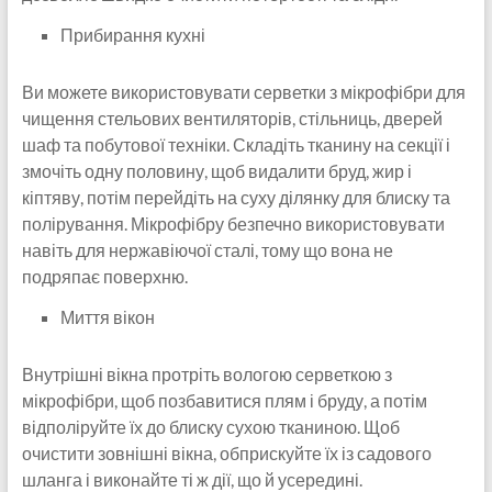
Прибирання кухні
Ви можете використовувати серветки з мікрофібри для
чищення стельових вентиляторів, стільниць, дверей
шаф та побутової техніки. Складіть тканину на секції і
змочіть одну половину, щоб видалити бруд, жир і
кіптяву, потім перейдіть на суху ділянку для блиску та
полірування. Мікрофібру безпечно використовувати
навіть для нержавіючої сталі, тому що вона не
подряпає поверхню.
Миття вікон
Внутрішні вікна протріть вологою серветкою з
мікрофібри, щоб позбавитися плям і бруду, а потім
відполіруйте їх до блиску сухою тканиною. Щоб
очистити зовнішні вікна, обприскуйте їх із садового
шланга і виконайте ті ж дії, що й усередині.