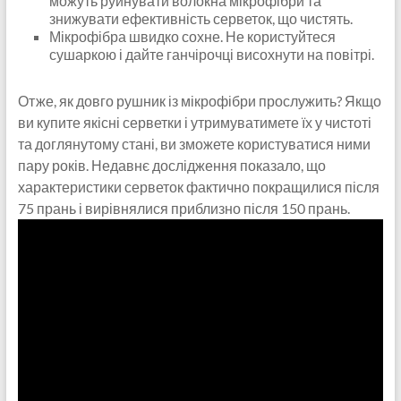
можуть руйнувати волокна мікрофібри та
знижувати ефективність серветок, що чистять.
Мікрофібра швидко сохне. Не користуйтеся
сушаркою і дайте ганчірочці висохнути на повітрі.
Отже, як довго рушник із мікрофібри прослужить? Якщо
ви купите якісні серветки і утримуватимете їх у чистоті
та доглянутому стані, ви зможете користуватися ними
пару років. Недавнє дослідження показало, що
характеристики серветок фактично покращилися після
75 прань і вирівнялися приблизно після 150 прань.