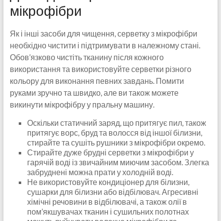
мікрофібри
Як і інші засоби для чищення, серветку з мікрофібри
необхідно чистити і підтримувати в належному стані.
Обов’язково чистіть тканину після кожного
використання та використовуйте серветки різного
кольору для виконання певних завдань. Помити
руками зручно та швидко, але ви також можете
викинути мікрофібру у пральну машину.
Оскільки статичний заряд, що притягує пил, також
притягує ворс, бруд та волосся від іншої білизни,
стирайте та сушіть рушники з мікрофібри окремо.
Стирайте дуже брудні серветки з мікрофібри у
гарячій воді із звичайним миючим засобом. Злегка
забруднені можна прати у холодній воді.
Не використовуйте кондиціонер для білизни,
сушарки для білизни або відбілювач. Агресивні
хімічні речовини в відбілювачі, а також олії в
пом’якшувачах тканин і сушильних полотнах