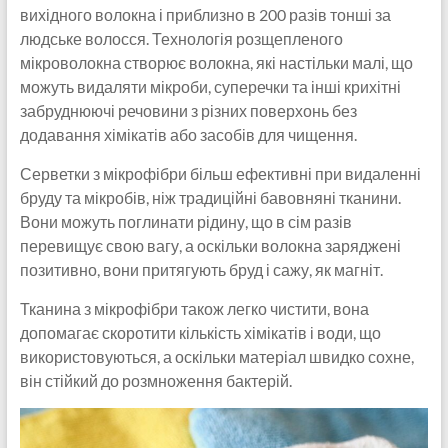
вихідного волокна і приблизно в 200 разів тонші за
людське волосся. Технологія розщепленого
мікроволокна створює волокна, які настільки малі, що
можуть видаляти мікроби, суперечки та інші крихітні
забруднюючі речовини з різних поверхонь без
додавання хімікатів або засобів для чищення.
Серветки з мікрофібри більш ефективні при видаленні
бруду та мікробів, ніж традиційні бавовняні тканини.
Вони можуть поглинати рідину, що в сім разів
перевищує свою вагу, а оскільки волокна заряджені
позитивно, вони притягують бруд і сажу, як магніт.
Тканина з мікрофібри також легко чистити, вона
допомагає скоротити кількість хімікатів і води, що
використовуються, а оскільки матеріал швидко сохне,
він стійкий до розмноження бактерій.