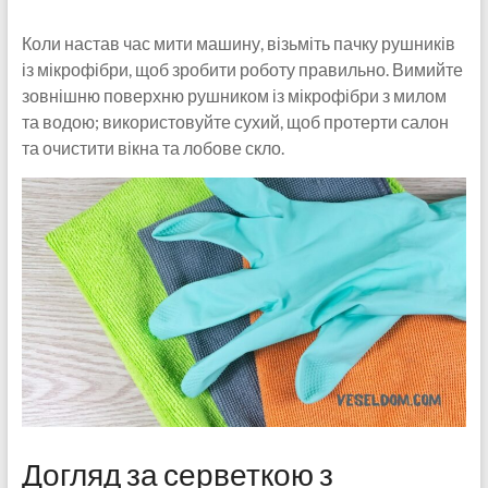
Коли настав час мити машину, візьміть пачку рушників
із мікрофібри, щоб зробити роботу правильно. Вимийте
зовнішню поверхню рушником із мікрофібри з милом
та водою; використовуйте сухий, щоб протерти салон
та очистити вікна та лобове скло.
Догляд за серветкою з