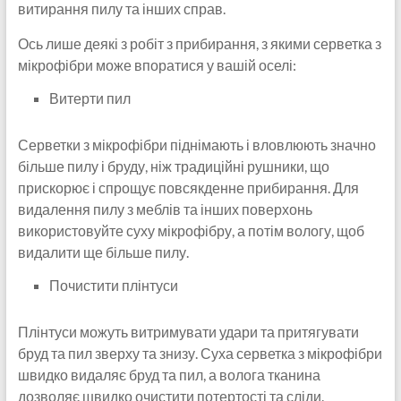
витирання пилу та інших справ.
Ось лише деякі з робіт з прибирання, з якими серветка з
мікрофібри може впоратися у вашій оселі:
Витерти пил
Серветки з мікрофібри піднімають і вловлюють значно
більше пилу і бруду, ніж традиційні рушники, що
прискорює і спрощує повсякденне прибирання. Для
видалення пилу з меблів та інших поверхонь
використовуйте суху мікрофібру, а потім вологу, щоб
видалити ще більше пилу.
Почистити плінтуси
Плінтуси можуть витримувати удари та притягувати
бруд та пил зверху та знизу. Суха серветка з мікрофібри
швидко видаляє бруд та пил, а волога тканина
дозволяє швидко очистити потертості та сліди.