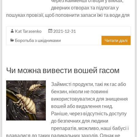
через найменші отвори у вікнах,
дверних отворах та підлогах у
пошуках провізії, щоб поповнити запаси їжі та води для
Kat Tarasenko
2021-12-31
Боротьба з шкідниками
Читати далі
Чи можна вивести вошей гасом
Займисті продукти, такі як гас або
бензин, ніколи не повинні
використовуватися для знищення
вошей або видалення гнид.
Раніше, через відсутність доступу
до безпечних для людини
препаратів, можливо, наші бабусі і
вдавалися до таких радикальних заходів. Однак не