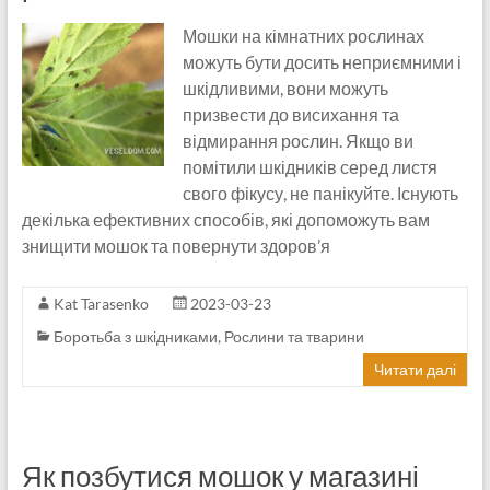
Мошки на кімнатних рослинах
можуть бути досить неприємними і
шкідливими, вони можуть
призвести до висихання та
відмирання рослин. Якщо ви
помітили шкідників серед листя
свого фікусу, не панікуйте. Існують
декілька ефективних способів, які допоможуть вам
знищити мошок та повернути здоров’я
Kat Tarasenko
2023-03-23
Боротьба з шкідниками
,
Рослини та тварини
Читати далі
Як позбутися мошок у магазині