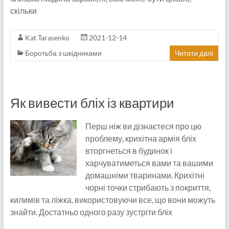
скільки
Kat Tarasenko
2021-12-14
Боротьба з шкідниками
Читати далі
Як вивести бліх із квартири
Перш ніж ви дізнаєтеся про цю
проблему, крихітна армія бліх
вторгнеться в будинок і
харчуватиметься вами та вашими
домашніми тваринами. Крихітні
чорні точки стрибають з покриття,
килимів та ліжка, використовуючи все, що вони можуть
знайти. Достатньо одного разу зустріти бліх