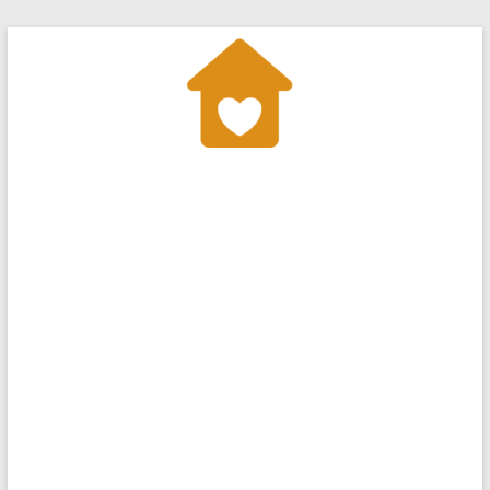
Перейти
до
вмісту