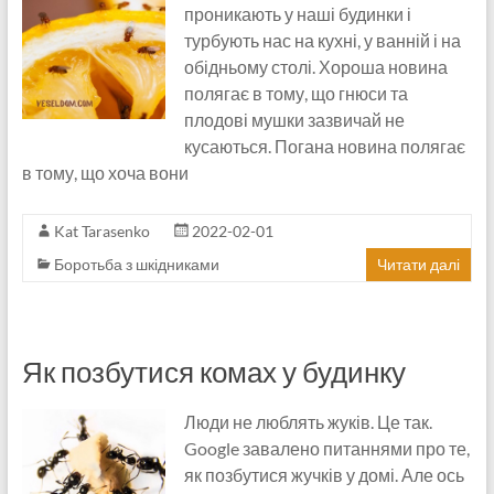
проникають у наші будинки і
турбують нас на кухні, у ванній і на
обідньому столі. Хороша новина
полягає в тому, що гнюси та
плодові мушки зазвичай не
кусаються. Погана новина полягає
в тому, що хоча вони
Kat Tarasenko
2022-02-01
Боротьба з шкідниками
Читати далі
Як позбутися комах у будинку
Люди не люблять жуків. Це так.
Google завалено питаннями про те,
як позбутися жучків у домі. Але ось