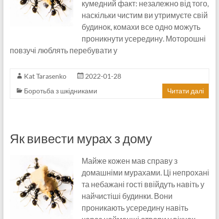
кумедний факт: незалежно від того,
наскільки чистим ви утримуєте свій
будинок, комахи все одно можуть
проникнути усередину. Моторошні
повзучі люблять перебувати у
Kat Tarasenko
2022-01-28
Боротьба з шкідниками
Читати далі
Як вивести мурах з дому
Майже кожен мав справу з
домашніми мурахами. Ці непрохані
та небажані гості ввійдуть навіть у
найчистіші будинки. Вони
проникають усередину навіть