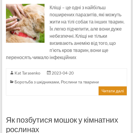
Кліщі – це одні з найбільш
поширених паразитів, які можуть
жити на тілі собак та інших тварин.
Їх легко підчепити, але вони дуже
небезпечні. Кліщі не тільки
визивають анемію від того, що
п’ють кров тварин, вони ще
переносять чимало інфекційних
Kat Tarasenko
2023-04-20
Боротьба з шкідниками
,
Рослини та тварини
Читати далі
Як позбутися мошок у кімнатних
рослинах