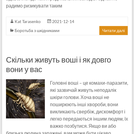
радимо ризикувати таким
Kat Tarasenko
2021-12-14
Боротьба з шкідниками
Читати далі
Скільки живуть воші і як довго
вони у вас
Головні воші – це комахи-паразити,
які зазвичай живуть неподалік
шкіри голови. Хоча воші не
поширюють інші хвороби, вони
викликають свербіж, дискомфорт і
легко передаються іншим людям, їх
важко позбутися. Якщо ви або
близька людина заражені, вам може бути цікаво,