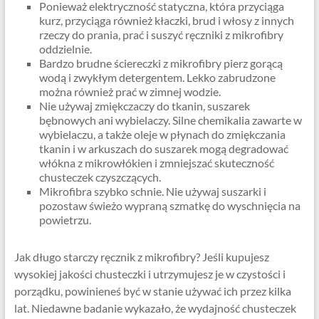
Ponieważ elektryczność statyczna, która przyciąga
kurz, przyciąga również kłaczki, brud i włosy z innych
rzeczy do prania, prać i suszyć ręczniki z mikrofibry
oddzielnie.
Bardzo brudne ściereczki z mikrofibry pierz gorącą
wodą i zwykłym detergentem. Lekko zabrudzone
można również prać w zimnej wodzie.
Nie używaj zmiękczaczy do tkanin, suszarek
bębnowych ani wybielaczy. Silne chemikalia zawarte w
wybielaczu, a także oleje w płynach do zmiękczania
tkanin i w arkuszach do suszarek mogą degradować
włókna z mikrowłókien i zmniejszać skuteczność
chusteczek czyszczących.
Mikrofibra szybko schnie. Nie używaj suszarki i
pozostaw świeżo wypraną szmatkę do wyschnięcia na
powietrzu.
Jak długo starczy ręcznik z mikrofibry? Jeśli kupujesz
wysokiej jakości chusteczki i utrzymujesz je w czystości i
porządku, powinieneś być w stanie używać ich przez kilka
lat. Niedawne badanie wykazało, że wydajność chusteczek