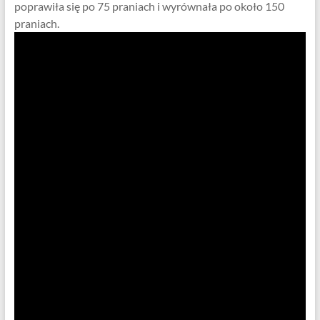
poprawiła się po 75 praniach i wyrównała po około 150
praniach.