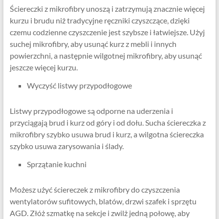
Ściereczki z mikrofibry unoszą i zatrzymują znacznie więcej
kurzu i brudu niż tradycyjne ręczniki czyszczące, dzięki
czemu codzienne czyszczenie jest szybsze i łatwiejsze. Użyj
suchej mikrofibry, aby usunąć kurz z mebli i innych
powierzchni, a następnie wilgotnej mikrofibry, aby usunąć
jeszcze więcej kurzu.
Wyczyść listwy przypodłogowe
Listwy przypodłogowe są odporne na uderzenia i
przyciągają brud i kurz od góry i od dołu. Sucha ściereczka z
mikrofibry szybko usuwa brud i kurz, a wilgotna ściereczka
szybko usuwa zarysowania i ślady.
Sprzątanie kuchni
Możesz użyć ściereczek z mikrofibry do czyszczenia
wentylatorów sufitowych, blatów, drzwi szafek i sprzętu
AGD. Złóż szmatkę na sekcje i zwilż jedną połowę, aby