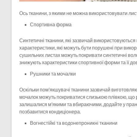
Ось тканини, з якими не можна використовувати лис
Спортивна форма
Синтетичні тканини, які зазвичай використовуються 
характеристики, які можуть бути порушені при викор
сушильних листах можуть покривати синтетичні вол
знижують характеристики спортивної форми та її дов
Рушники та мочалки
Оскільки пом’якшувачі тканини зазвичай виготовляют
мочалок можуть покриватися слизькою плівкою, що
залишалися м’якими та вбираючими, додайте у пран
позбавитися кондиціонера.
Вогнестійкі та водонепроникні тканини