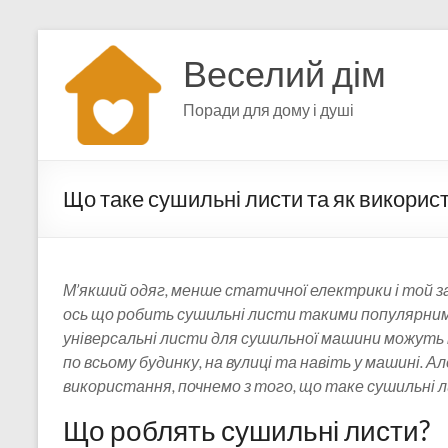
Перейти
до
Веселий дім
вмісту
Поради для дому і душі
Що таке сушильні листи та як викорис
М’якший одяг, менше статичної електрики і той зап
ось що робить сушильні листи такими популярними
універсальні листи для сушильної машини можуть
по всьому будинку, на вулиці та навіть у машині. А
використання, почнемо з того, що таке сушильні л
Що роблять сушильні листи?