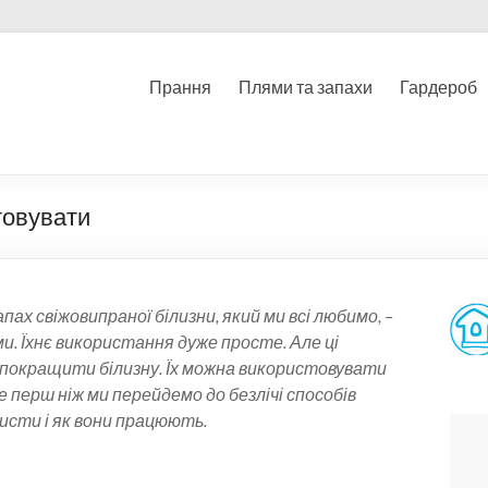
Прання
Плями та запахи
Гардероб
товувати
ах свіжовипраної білизни, який ми всі любимо, –
. Їхнє використання дуже просте. Але ці
 покращити білизну. Їх можна використовувати
ле перш ніж ми перейдемо до безлічі способів
исти і як вони працюють.