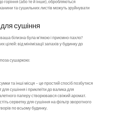
до горіння (або те й інше), обробляються
канини та сушильних листів можуть зруйнувати
 для сушіння
б ваша білизна була м’якою і приємно пахло?
 цілей: від мінімізації запахів у будинку до
 поза сушаркою:
сумки та інші місця – це простий спосіб позбутися
 для сушіння і приклеїти до валика для
уалетного паперу створювався свіжий аромат.
тіть серветку для сушіння на фільтр зворотного
творів по всьому будинку.