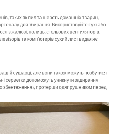
нів, таких як пил та шерсть домашніх тварин,
рсеналу для збирання. Використовуйте сухі або
сся з жалюзі, полиць, стельових вентиляторів,
елевізорів та комп’ютерів сухий лист видаляє
вашій сушарці, але вони також можуть позбутися
льні серветки допоможуть уникнути задирання
ого збентеження», протерши одяг рушником перед