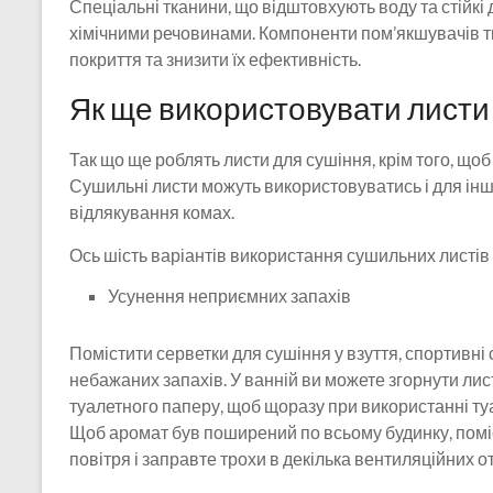
Спеціальні тканини, що відштовхують воду та стійкі 
хімічними речовинами. Компоненти пом’якшувачів т
покриття та знизити їх ефективність.
Як ще використовувати листи
Так що ще роблять листи для сушіння, крім того, що
Сушильні листи можуть використовуватись і для інших
відлякування комах.
Ось шість варіантів використання сушильних листів
Усунення неприємних запахів
Помістити серветки для сушіння у взуття, спортивні 
небажаних запахів. У ванній ви можете згорнути лист
туалетного паперу, щоб щоразу при використанні т
Щоб аромат був поширений по всьому будинку, поміс
повітря і заправте трохи в декілька вентиляційних о