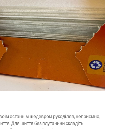
своїм останнім шедевром рукоділля, неприємно,
шиття. Для шиття без плутанини складіть