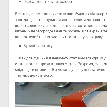
Позбавтеся пилу та волосся.
Все, що допомагає захистити ваш будинок від алерге
завжди є довгоочікуваним доповненням до нашого а
вологі серветки для сушіння, щоб стерти пил та воло
віконних перегородок і навіть рослин. Для екранів т
поверхневий пил та зменшить статичну електрику.
Зупиніть статику
Листи для сушіння зменшують статичну електрику у 
статичної електрики в інших місцях. Зокрема, суши
спідниці чи штанини. Ви можете уникнути «статичн
тим, як одягнути його.