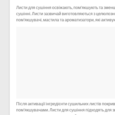
Листи для сушіння освіжають, пом’якшують та змен
сушінні. Листи зазвичай виготовляються з целюлозних
пом’якшувачі, мастила та ароматизатори, які активу
Після активації інгредієнти сушильних листів покр
пом’якшувачами. Листи для сушіння підходять для з