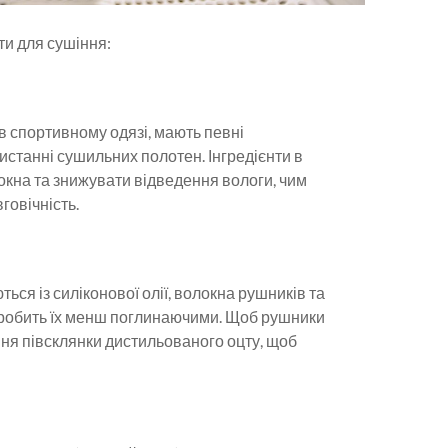
ти для сушіння:
в спортивному одязі, мають певні
истанні сушильних полотен. Інгредієнти в
окна та знижувати відведення вологи, чим
говічність.
ься із силіконової олії, волокна рушників та
 робить їх менш поглинаючими. Щоб рушники
ня півсклянки дистильованого оцту, щоб