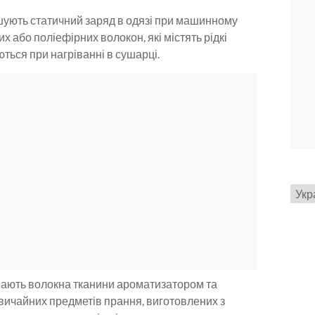
шують статичний заряд в одязі при машинному
 або поліефірних волокон, які містять рідкі
ються при нагріванні в сушарці.
Вибр
мов
ивають волокна тканини ароматизатором та
вичайних предметів прання, виготовлених з