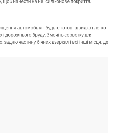
у, щоб нанести на неї силіконове покриття.
ищення автомобіля і будьте готові швидко і легко
х і дорожнього бруду. Змочіть серветку для
, задню частину бічних дзеркал і всі інші місця, де