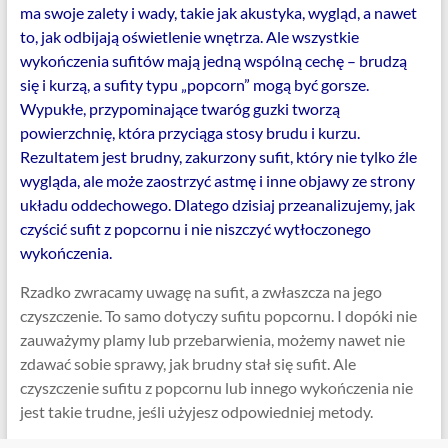
ma swoje zalety i wady, takie jak akustyka, wygląd, a nawet
to, jak odbijają oświetlenie wnętrza. Ale wszystkie
wykończenia sufitów mają jedną wspólną cechę – brudzą
się i kurzą, a sufity typu „popcorn” mogą być gorsze.
Wypukłe, przypominające twaróg guzki tworzą
powierzchnię, która przyciąga stosy brudu i kurzu.
Rezultatem jest brudny, zakurzony sufit, który nie tylko źle
wygląda, ale może zaostrzyć astmę i inne objawy ze strony
układu oddechowego. Dlatego dzisiaj przeanalizujemy, jak
czyścić sufit z popcornu i nie niszczyć wytłoczonego
wykończenia.
Rzadko zwracamy uwagę na sufit, a zwłaszcza na jego
czyszczenie. To samo dotyczy sufitu popcornu. I dopóki nie
zauważymy plamy lub przebarwienia, możemy nawet nie
zdawać sobie sprawy, jak brudny stał się sufit. Ale
czyszczenie sufitu z popcornu lub innego wykończenia nie
jest takie trudne, jeśli użyjesz odpowiedniej metody.