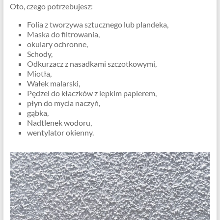
Oto, czego potrzebujesz:
Folia z tworzywa sztucznego lub plandeka,
Maska do filtrowania,
okulary ochronne,
Schody,
Odkurzacz z nasadkami szczotkowymi,
Miotła,
Wałek malarski,
Pędzel do kłaczków z lepkim papierem,
płyn do mycia naczyń,
gąbka,
Nadtlenek wodoru,
wentylator okienny.