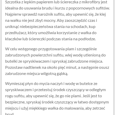
Szczotka z lepkim papierem lub ściereczka z mikrofibry jest
idealna do usuwania brudu i kurzu z popcornowych sufitów.
Najpierw sprawdź narożnik sufitu, aby upewnić się, że klej
na wałku nie jest zbyt mocny. Aby zaoszczędzić czas i
uniknąć niebezpieczeństwa stania na schodach, kup
przedłużacz, który umożliwia korzystanie z wałka do
kłaczków lub ściereczki podczas stania na podłodze.
W celu wstępnego przygotowania plam i szczególnie
zabrudzonych powierzchni sufitu, wlej wodę utlenioną do
butelki ze spryskiwaczem i spryskaj zabrudzone miejsca.
Pozostaw nadtlenek na około pięć minut, a następnie osusz
zabrudzone miejsca wilgotną gąbką.
Wymieszaj płyn do mycia naczyń i wodę w butelce ze
spryskiwaczem i przetestuj środek czyszczący w odległym
rogu sufitu, aby upewnić się, że go nie plami. Jeśli jest to
bezpieczne, spryskaj środek czyszczący w łatwo dostępnym
miejscu i użyj miękkiego wałka do malowania, aby zetrzeć
brud.