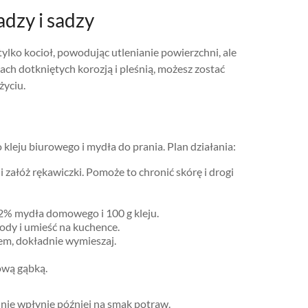
adzy i sadzy
tylko kocioł, powodując utlenianie powierzchni, ale
ach dotkniętych korozją i pleśnią, możesz zostać
życiu.
leju biurowego i mydła do prania. Plan działania:
załóż rękawiczki. Pomoże to chronić skórę i drogi
72% mydła domowego i 100 g kleju.
ody i umieść na kuchence.
jem, dokładnie wymieszaj.
ową gąbką.
 nie wpłynie później na smak potraw.