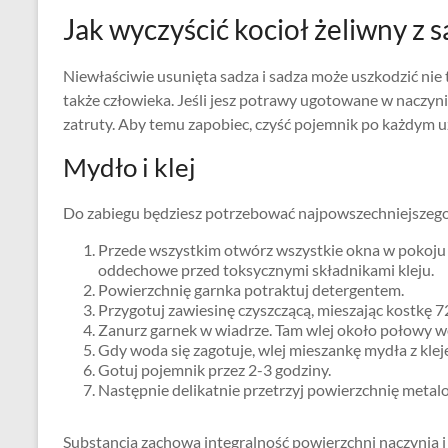
Jak wyczyścić kocioł żeliwny z s
Niewłaściwie usunięta sadza i sadza może uszkodzić nie 
także człowieka. Jeśli jesz potrawy ugotowane w naczyni
zatruty. Aby temu zapobiec, czyść pojemnik po każdym u
Mydło i klej
Do zabiegu będziesz potrzebować najpowszechniejszego k
Przede wszystkim otwórz wszystkie okna w pokoju i 
oddechowe przed toksycznymi składnikami kleju.
Powierzchnię garnka potraktuj detergentem.
Przygotuj zawiesinę czyszczącą, mieszając kostkę 
Zanurz garnek w wiadrze. Tam wlej około połowy w
Gdy woda się zagotuje, wlej mieszankę mydła z kle
Gotuj pojemnik przez 2-3 godziny.
Następnie delikatnie przetrzyj powierzchnię metal
Substancja zachowa integralność powierzchni naczynia i