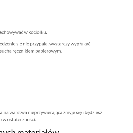
zechowywać w kociołku.
jedzenie się nie przypala, wystarczy wypłukać
 sucha ręcznikiem papierowym.
alna warstwa nieprzywierająca zmyje się i będziesz
o w ostateczności.
żnych materiałów