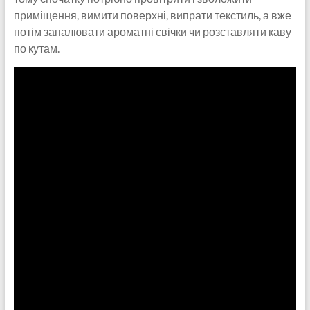
приміщення, вимити поверхні, випрати текстиль, а вже
потім запалювати ароматні свічки чи розставляти каву
по кутам.