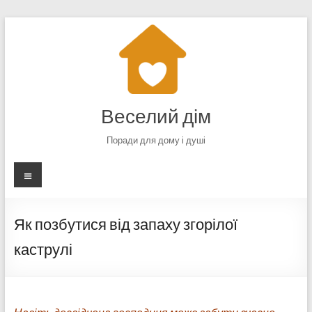
Перейти
до
вмісту
Веселий дім
Поради для дому і душі
Меню
Як позбутися від запаху згорілої
каструлі