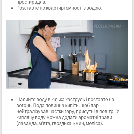
простирадла.
Розставте по квартирі ємності з водою.
Налийте воду в кілька каструль і поставте на
вогонь. Вода повинна кипіти, щоб пар
нейтралізував частки гару, присутні в повітрі. У
киплячу воду можна додати ароматні трави
(лаванда, м’ята, гвоздика, кмин, меліса).