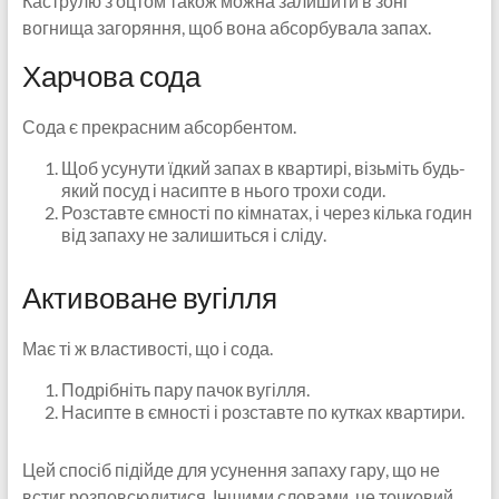
Каструлю з оцтом також можна залишити в зоні
вогнища загоряння, щоб вона абсорбувала запах.
Харчова сода
Сода є прекрасним абсорбентом.
Щоб усунути їдкий запах в квартирі, візьміть будь-
який посуд і насипте в нього трохи соди.
Розставте ємності по кімнатах, і через кілька годин
від запаху не залишиться і сліду.
Активоване вугілля
Має ті ж властивості, що і сода.
Подрібніть пару пачок вугілля.
Насипте в ємності і розставте по кутках квартири.
Цей спосіб підійде для усунення запаху гару, що не
встиг розповсюдитися. Іншими словами, це точковий