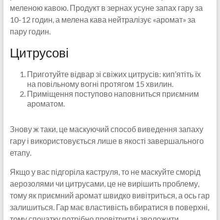
меленою кавою. Продукт в зернах усуне запах гару за
10-12 годин, а мелена кава нейтралізує «аромат» за
пару годин.
Цитрусові
Приготуйте відвар зі свіжих цитрусів: кип’ятіть їх
на повільному вогні протягом 15 хвилин.
Приміщення поступово наповниться приємним
ароматом.
Знову ж таки, це маскуючий способ виведення запаху
гару і використовується лише в якості завершального
етапу.
Якщо у вас підгоріла каструля, то не маскуйте сморід
аерозолями чи цитрусами, це не вирішить проблему,
тому як приємний аромат швидко вивітриться, а ось гар
залишиться. Гар має властивість вбиратися в поверхні,
тому спочатку потрібно провітрити і зволожити