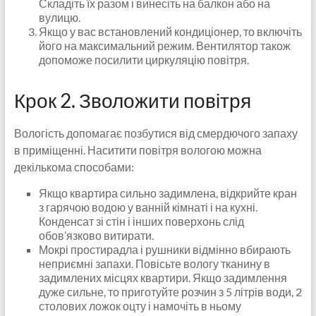
Складіть їх разом і винесіть на балкон або на
вулицю.
Якщо у вас встановлений кондиціонер, то включіть
його на максимальний режим. Вентилятор також
допоможе посилити циркуляцію повітря.
Крок 2. Зволожити повітря
Вологість допомагає позбутися від смердючого запаху
в приміщенні. Наситити повітря вологою можна
декількома способами:
Якщо квартира сильно задимлена, відкрийте кран
з гарячою водою у ванній кімнаті і на кухні.
Конденсат зі стін і інших поверхонь слід
обов’язково витирати.
Мокрі простирадла і рушники відмінно вбирають
неприємні запахи. Повісьте вологу тканину в
задимлених місцях квартири. Якщо задимлення
дуже сильне, то приготуйте розчин з 5 літрів води, 2
столових ложок оцту і намочіть в ньому