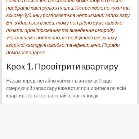
Навіть досвідчена господиня може забути вчасно
прибрати каструлю з плити. Як наслідок, по кухні та
всьому будинку розповзеться неприємний запах гару.
Він в’їдається всюди, тому потрібно дуже швидко
почати провітрювання та виведення смороду.
Розглянемо поетапно, як позбутися від запаху
згорілої каструлі швидко та ефективно. Поради
домогосподарок.
Крок 1. Провітрити квартиру
Насамперед, негайно увімкніть витяжку. Якщо
смердючий запах гару вже встиг поширитися по всій
квартирі, то також виконайте наступні дії: