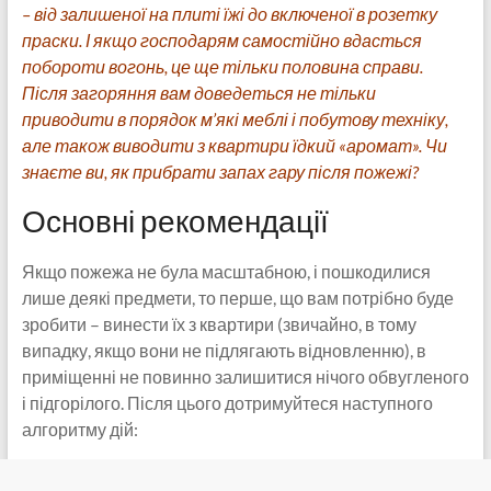
– від залишеної на плиті їжі до включеної в розетку
праски. І якщо господарям самостійно вдасться
побороти вогонь, це ще тільки половина справи.
Після загоряння вам доведеться не тільки
приводити в порядок м’які меблі і побутову техніку,
але також виводити з квартири їдкий «аромат». Чи
знаєте ви, як прибрати запах гару після пожежі?
Основні рекомендації
Якщо пожежа не була масштабною, і пошкодилися
лише деякі предмети, то перше, що вам потрібно буде
зробити – винести їх з квартири (звичайно, в тому
випадку, якщо вони не підлягають відновленню), в
приміщенні не повинно залишитися нічого обвугленого
і підгорілого. Після цього дотримуйтеся наступного
алгоритму дій: