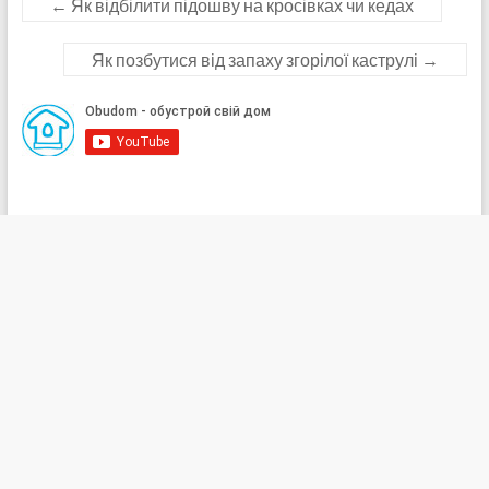
←
Як відбілити підошву на кросівках чи кедах
Як позбутися від запаху згорілої каструлі
→