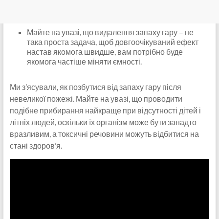
Майте на увазі, що видалення запаху гару – не
така проста задача, щоб довгоочікуваний ефект
настав якомога швидше, вам потрібно буде
якомога частіше міняти ємності.
Ми з’ясували, як позбутися від запаху гару після
невеликої пожежі. Майте на увазі, що проводити
подібне прибирання найкраще при відсутності дітей і
літніх людей, оскільки їх організм може бути занадто
вразливим, а токсичні речовини можуть відбитися на
стані здоров’я.