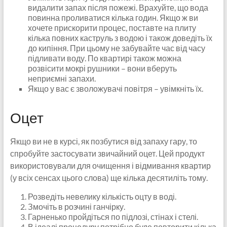
видалити запах після пожежі. Врахуйте, що вода
повинна проливатися кілька годин. Якщо ж ви
хочете прискорити процес, поставте на плиту
кілька повних каструль з водою і також доведіть їх
до кипіння. При цьому не забувайте час від часу
підливати воду. По квартирі також можна
розвісити мокрі рушники – вони вберуть
неприємні запахи.
Якщо у вас є зволожувачі повітря – увімкніть їх.
Оцет
Якщо ви не в курсі, як позбутися від запаху гару, то
спробуйте застосувати звичайний оцет. Цей продукт
використовували для очищення і відмивання квартир
(у всіх сенсах цього слова) ще кілька десятиліть тому.
Розведіть невелику кількість оцту в воді.
Змочіть в розчині ганчірку.
Гарненько пройдіться по підлозі, стінах і стелі.
В ідеалі процедуру потрібно буде повторити кілька