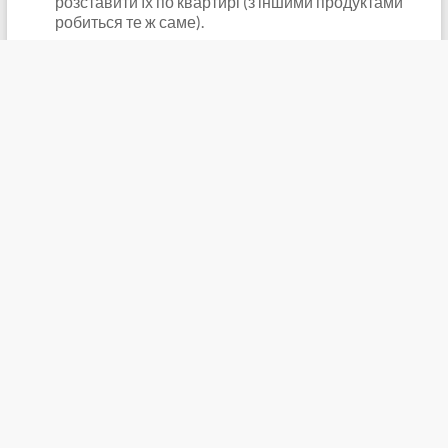
розставити їх по квартирі (з іншими продуктами
робиться те ж саме).