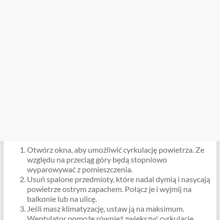
Otwórz okna, aby umożliwić cyrkulację powietrza. Ze
względu na przeciąg góry będą stopniowo
wyparowywać z pomieszczenia.
Usuń spalone przedmioty, które nadal dymią i nasycają
powietrze ostrym zapachem. Połącz je i wyjmij na
balkonie lub na ulicę.
Jeśli masz klimatyzację, ustaw ją na maksimum.
Wentylator pomoże również zwiększyć cyrkulację