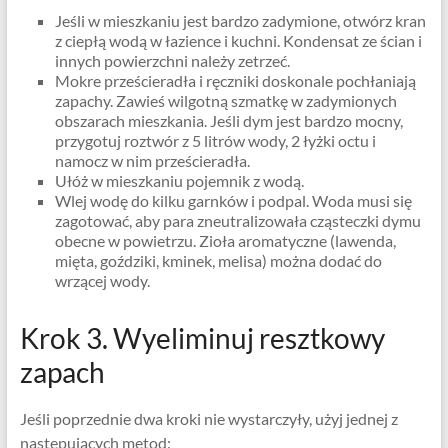
Jeśli w mieszkaniu jest bardzo zadymione, otwórz kran
z ciepłą wodą w łazience i kuchni. Kondensat ze ścian i
innych powierzchni należy zetrzeć.
Mokre prześcieradła i ręczniki doskonale pochłaniają
zapachy. Zawieś wilgotną szmatkę w zadymionych
obszarach mieszkania. Jeśli dym jest bardzo mocny,
przygotuj roztwór z 5 litrów wody, 2 łyżki octu i
namocz w nim prześcieradła.
Ułóż w mieszkaniu pojemnik z wodą.
Wlej wodę do kilku garnków i podpal. Woda musi się
zagotować, aby para zneutralizowała cząsteczki dymu
obecne w powietrzu. Zioła aromatyczne (lawenda,
mięta, goździki, kminek, melisa) można dodać do
wrzącej wody.
Krok 3. Wyeliminuj resztkowy
zapach
Jeśli poprzednie dwa kroki nie wystarczyły, użyj jednej z
następujących metod: