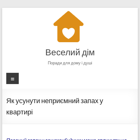
Перейти
до
вмісту
Веселий дім
Поради для дому і душі
Меню
Як усунути неприємний запах у
квартирі