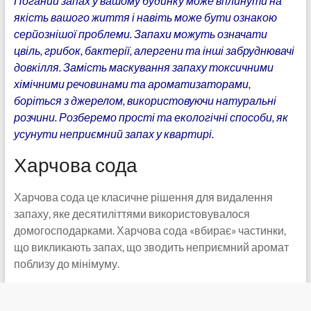
Поганий запах у вашому будинку може вплинути на
якість вашого життя і навіть може бути ознакою
серйознішої проблеми. Запахи можуть означати
цвіль, грибок, бактерії, алергени та інші забруднювачі
довкілля. Замість маскування запаху токсичними
хімічними речовинами та ароматизаторами,
боріться з джерелом, використовуючи натуральні
розчини. Розберемо прості та екологічні способи, як
усунути неприємний запах у квартирі.
Харчова сода
Харчова сода це класичне рішення для видалення
запаху, яке десятиліттями використовувалося
домогосподарками. Харчова сода «вбирає» частинки,
що викликають запах, що зводить неприємний аромат
поблизу до мінімуму.