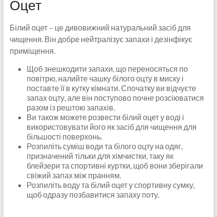
Оцет
Білий оцет – це дивовижний натуральний засіб для
чищення. Він добре нейтралізує запахи і дезінфікує
приміщення.
Щоб знешкодити запахи, що переносяться по
повітрю, налийте чашку білого оцту в миску і
поставте її в кутку кімнати. Спочатку ви відчуєте
запах оцту, але він поступово почне розсіюватися
разом із рештою запахів.
Ви також можете розвести білий оцет у воді і
використовувати його як засіб для чищення для
більшості поверхонь.
Розпиліть суміш води та білого оцту на одяг,
призначений тільки для хімчистки, таку як
блейзери та спортивні куртки, щоб вони зберігали
свіжий запах між пранням.
Розпиліть воду та білий оцет у спортивну сумку,
щоб одразу позбавитися запаху поту.