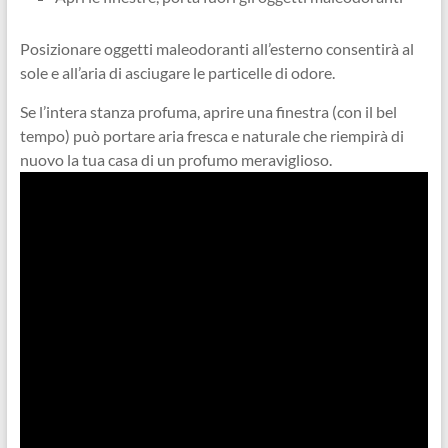
Posizionare oggetti maleodoranti all’esterno consentirà al
sole e all’aria di asciugare le particelle di odore.
Se l’intera stanza profuma, aprire una finestra (con il bel
tempo) può portare aria fresca e naturale che riempirà di
nuovo la tua casa di un profumo meraviglioso.