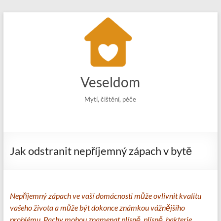
Skip
to
content
Veseldom
Mytí, čištění, péče
Jak odstranit nepříjemný zápach v bytě
Nepříjemný zápach ve vaší domácnosti může ovlivnit kvalitu
vašeho života a může být dokonce známkou vážnějšího
problému. Pachy mohou znamenat plísně, plísně, bakterie,