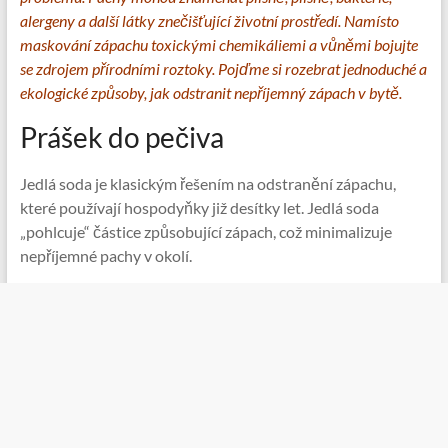
alergeny a další látky znečišťující životní prostředí. Namísto
maskování zápachu toxickými chemikáliemi a vůněmi bojujte
se zdrojem přírodními roztoky. Pojďme si rozebrat jednoduché a
ekologické způsoby, jak odstranit nepříjemný zápach v bytě.
Prášek do pečiva
Jedlá soda je klasickým řešením na odstranění zápachu,
které používají hospodyňky již desítky let. Jedlá soda
„pohlcuje“ částice způsobující zápach, což minimalizuje
nepříjemné pachy v okolí.