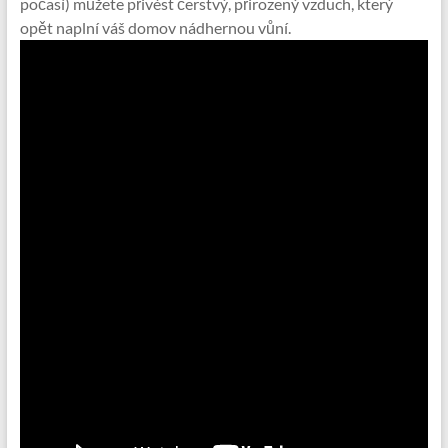
počasí) můžete přivést čerstvý, přirozený vzduch, který
opět naplní váš domov nádhernou vůní.