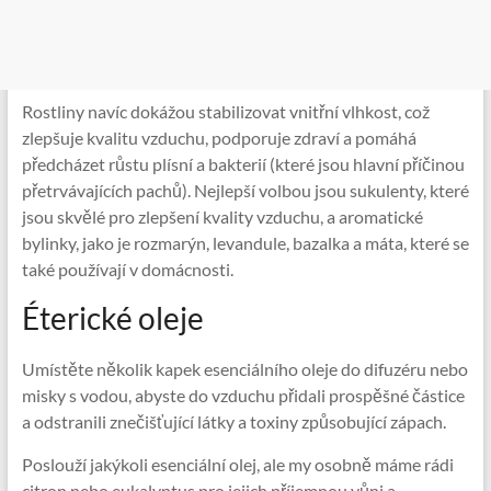
Rostliny navíc dokážou stabilizovat vnitřní vlhkost, což
zlepšuje kvalitu vzduchu, podporuje zdraví a pomáhá
předcházet růstu plísní a bakterií (které jsou hlavní příčinou
přetrvávajících pachů). Nejlepší volbou jsou sukulenty, které
jsou skvělé pro zlepšení kvality vzduchu, a aromatické
bylinky, jako je rozmarýn, levandule, bazalka a máta, které se
také používají v domácnosti.
Éterické oleje
Umístěte několik kapek esenciálního oleje do difuzéru nebo
misky s vodou, abyste do vzduchu přidali prospěšné částice
a odstranili znečišťující látky a toxiny způsobující zápach.
Poslouží jakýkoli esenciální olej, ale my osobně máme rádi
citron nebo eukalyptus pro jejich příjemnou vůni a