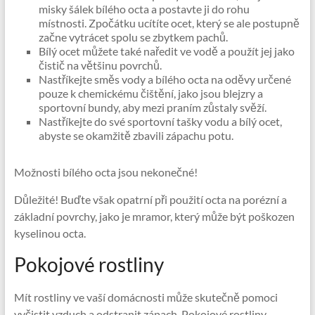
misky šálek bílého octa a postavte ji do rohu
místnosti. Zpočátku ucítíte ocet, který se ale postupně
začne vytrácet spolu se zbytkem pachů.
Bílý ocet můžete také naředit ve vodě a použít jej jako
čistič na většinu povrchů.
Nastříkejte směs vody a bílého octa na oděvy určené
pouze k chemickému čištění, jako jsou blejzry a
sportovní bundy, aby mezi praním zůstaly svěží.
Nastříkejte do své sportovní tašky vodu a bílý ocet,
abyste se okamžitě zbavili zápachu potu.
Možnosti bílého octa jsou nekonečné!
Důležité! Buďte však opatrní při použití octa na porézní a
základní povrchy, jako je mramor, který může být poškozen
kyselinou octa.
Pokojové rostliny
Mít rostliny ve vaší domácnosti může skutečně pomoci
vyčistit vzduch a odstranit zápach. Pokojové rostliny