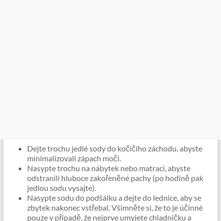
Dejte trochu jedlé sody do kočičího záchodu, abyste
minimalizovali zápach moči.
Nasypte trochu na nábytek nebo matraci, abyste
odstranili hluboce zakořeněné pachy (po hodině pak
jedlou sodu vysajte).
Nasypte sodu do podšálku a dejte do lednice, aby se
zbytek nakonec vstřebal. Všimněte si, že to je účinné
pouze v případě, že nejprve umyjete chladničku a