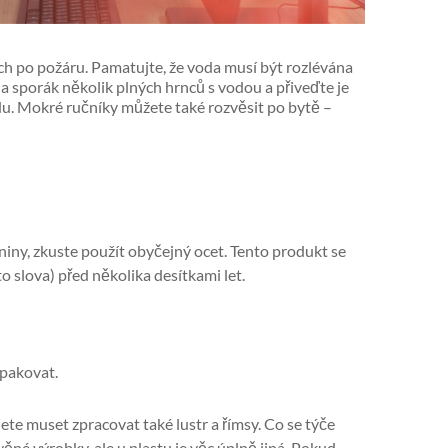
h po požáru. Pamatujte, že voda musí být rozlévána
na sporák několik plných hrnců s vodou a přiveďte je
du. Mokré ručníky můžete také rozvěsit po bytě –
niny, zkuste použít obyčejný ocet. Tento produkt se
o slova) před několika desítkami let.
opakovat.
e muset zpracovat také lustr a římsy. Co se týče
věné výrobky, ale u plastu je věc úplně jiná. Pokud