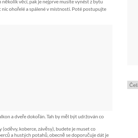
několik věcí, pak je nejprve musíte vynést z bytu
 nic ohořelé a spálené v místnosti. Poté postupujte
Zvol
jazyk
lkon a dveře dokořán. Tah by měl být udržován co
y (oděvy, koberce, závěsy), budete je muset co
oberců a hustých potahů, obecně se doporučuje dát je