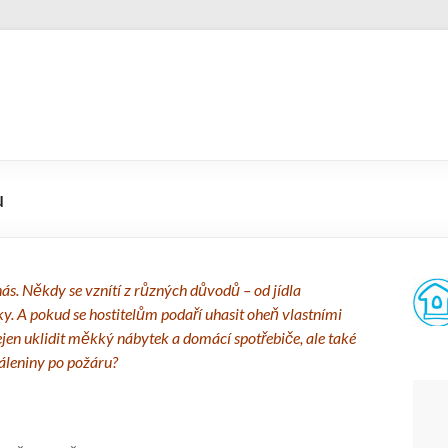
u
ás. Někdy se vznítí z různých důvodů – od jídla
. A pokud se hostitelům podaří uhasit oheň vlastními
ejen uklidit měkký nábytek a domácí spotřebiče, ale také
páleniny po požáru?