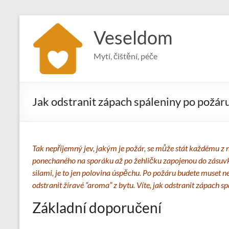
Skip
to
Veseldom
content
Mytí, čištění, péče
Jak odstranit zápach spáleniny po požár
Tak nepříjemný jev, jakým je požár, se může stát každému z n
ponechaného na sporáku až po žehličku zapojenou do zásuvky
silami, je to jen polovina úspěchu. Po požáru budete muset n
odstranit žíravé “aroma” z bytu. Víte, jak odstranit zápach s
Základní doporučení