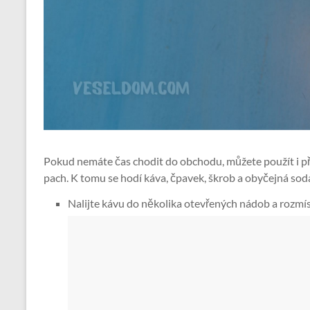
Pokud nemáte čas chodit do obchodu, můžete použít i př
pach. K tomu se hodí káva, čpavek, škrob a obyčejná sod
Nalijte kávu do několika otevřených nádob a rozmíst