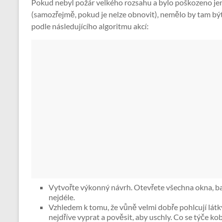
Pokud nebyl požár velkého rozsahu a bylo poškozeno jen 
(samozřejmě, pokud je nelze obnovit), nemělo by tam být
podle následujícího algoritmu akcí:
Vytvořte výkonný návrh. Otevřete všechna okna, ba
nejdéle.
Vzhledem k tomu, že vůně velmi dobře pohlcují látk
nejdříve vyprat a pověsit, aby uschly. Co se týče k