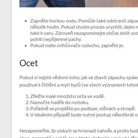
Zapněte horkou vodu. Pomůže také odstranit zápac
několik hodin. Pokud chcete proces urychlit, dejte 
také k varu. Zároveň nezapomínejte občas dolít vo
pohltí nepříjemné pachy.
Pokud máte zvlhčovače vzduchu, zapněte je.
Ocet
Pokud si nejste vědomi toho, jak se zbavit zápachu spále
používal k čištění a mytí bytů (ve všech významech tohot
Zřeďte malé množství octa ve vodě.
Namočte hadřík do roztoku.
Pořádně se projděte po podlaze, stěnách a stropě.
V ideálním případě bude nutné postup několikrát 
Nezapomeňte, že vzduch se hromadí nahoře, a proto budet
oken, parapetů a soklů, lze s tímto složením umývat i dře