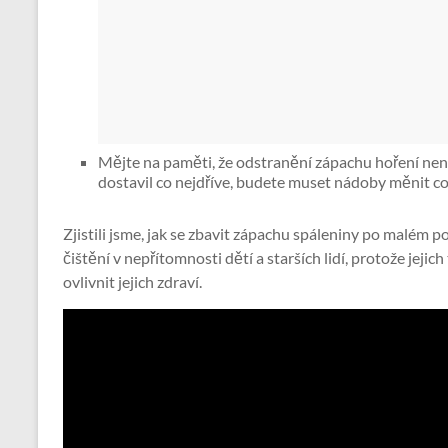
Mějte na paměti, že odstranění zápachu hoření nen
dostavil co nejdříve, budete muset nádoby měnit co 
Zjistili jsme, jak se zbavit zápachu spáleniny po malém p
čištění v nepřítomnosti dětí a starších lidí, protože jejic
ovlivnit jejich zdraví.