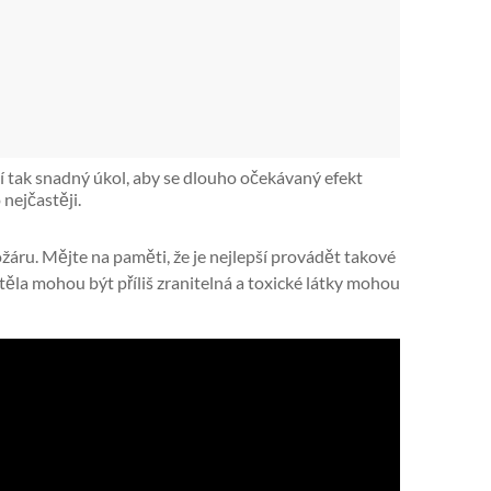
í tak snadný úkol, aby se dlouho očekávaný efekt
nejčastěji.
ožáru. Mějte na paměti, že je nejlepší provádět takové
h těla mohou být příliš zranitelná a toxické látky mohou