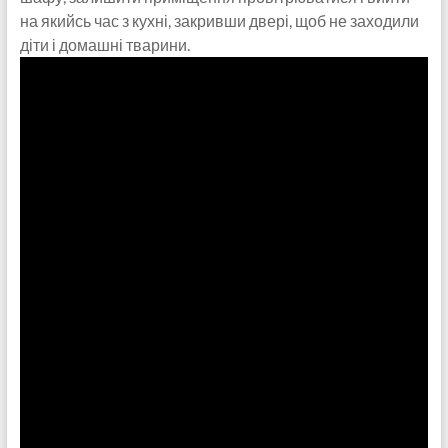
на якийсь час з кухні, закривши двері, щоб не заходили
діти і домашні тварини.