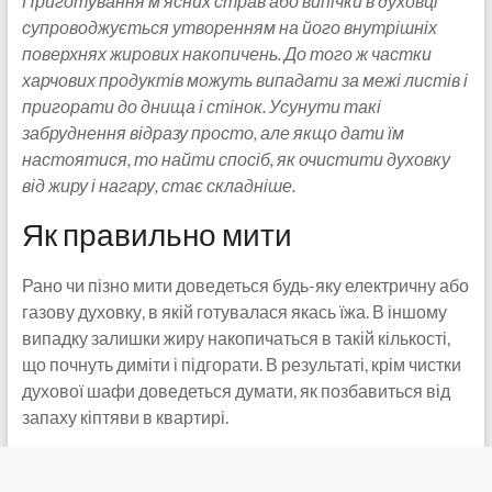
Приготування м’ясних страв або випічки в духовці
супроводжується утворенням на його внутрішніх
поверхнях жирових накопичень. До того ж частки
харчових продуктів можуть випадати за межі листів і
пригорати до днища і стінок. Усунути такі
забруднення відразу просто, але якщо дати їм
настоятися, то найти спосіб, як очистити духовку
від жиру і нагару, стає складніше.
Як правильно мити
Рано чи пізно мити доведеться будь-яку електричну або
газову духовку, в якій готувалася якась їжа. В іншому
випадку залишки жиру накопичаться в такій кількості,
що почнуть диміти і підгорати. В результаті, крім чистки
духової шафи доведеться думати, як позбавиться від
запаху кіптяви в квартирі.