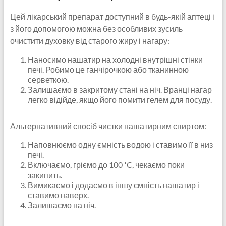
Цей лікарський препарат доступний в будь-якій аптеці і
з його допомогою можна без особливих зусиль
очистити духовку від старого жиру і нагару:
Наносимо нашатир на холодні внутрішні стінки
печі. Робимо це ганчірочкою або тканинною
серветкою.
Залишаємо в закритому стані на ніч. Вранці нагар
легко відійде, якщо його помити гелем для посуду.
Альтернативний спосіб чистки нашатирним спиртом:
Наповнюємо одну ємність водою і ставимо її в низ
печі.
Включаємо, гріємо до 100 ˚C, чекаємо поки
закипить.
Вимикаємо і додаємо в іншу ємність нашатир і
ставимо наверх.
Залишаємо на ніч.