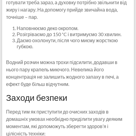
готувати треба зараз, а духовку потрібно звільнити від
жиру і нагару. На допомогу прийде звичайна вода,
точніше – пар.
Наповнюємо деко окропом.
Розігріваємо до 150 ˚C і витримуємо 30 хвилин.
Даємо охолонути, після чого миєму жорсткою
губкою.
Водний розчин можна трохи підсилити, додавши в
нього пару крапель миючого. Невелика його
концентрація не залишить жодного запаху в печі, а
ефект буде більш відчутним.
Заходи безпеки
Перед тим як приступити до очисних заходів в
домашніх умовах необхідно приділити увагу деяким
моментам, які допоможуть зберегти здоров’я і
цілісність техніки: