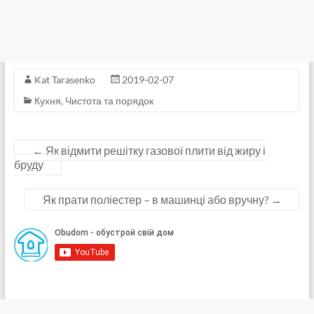
Kat Tarasenko
2019-02-07
Кухня
,
Чистота та порядок
←
Як відмити решітку газової плити від жиру і
бруду
Як прати поліестер – в машинці або вручну?
→