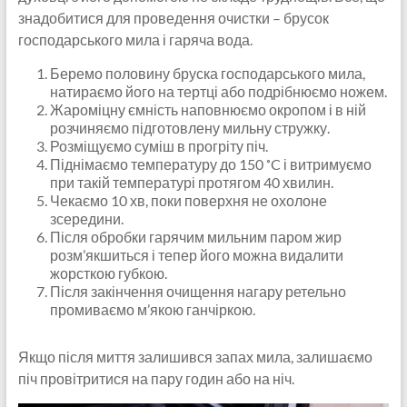
знадобитися для проведення очистки – брусок
господарського мила і гаряча вода.
Беремо половину бруска господарського мила,
натираємо його на тертці або подрібнюємо ножем.
Жароміцну ємність наповнюємо окропом і в ній
розчиняємо підготовлену мильну стружку.
Розміщуємо суміш в прогріту піч.
Піднімаємо температуру до 150 ˚C і витримуємо
при такій температурі протягом 40 хвилин.
Чекаємо 10 хв, поки поверхня не охолоне
зсередини.
Після обробки гарячим мильним паром жир
розм’якшиться і тепер його можна видалити
жорсткою губкою.
Після закінчення очищення нагару ретельно
промиваємо м’якою ганчіркою.
Якщо після миття залишився запах мила, залишаємо
піч провітритися на пару годин або на ніч.