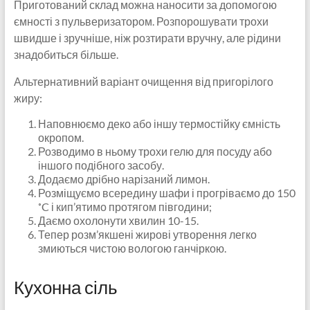
Приготований склад можна наносити за допомогою
ємності з пульверизатором. Розпорошувати трохи
швидше і зручніше, ніж розтирати вручну, але рідини
знадобиться більше.
Альтернативний варіант очищення від пригорілого
жиру:
Наповнюємо деко або іншу термостійку ємність
окропом.
Розводимо в ньому трохи гелю для посуду або
іншого подібного засобу.
Додаємо дрібно нарізаний лимон.
Розміщуємо всередину шафи і прогріваємо до 150
˚C і кип’ятимо протягом півгодини;
Даємо охолонути хвилин 10-15.
Тепер розм’якшені жирові утворення легко
змиються чистою вологою ганчіркою.
Кухонна сіль