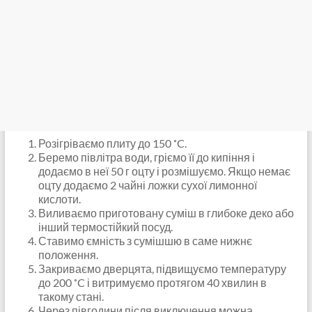
Розігріваємо плиту до 150 ˚C.
Беремо півлітра води, гріємо її до кипіння і
додаємо в неї 50 г оцту і розмішуємо. Якщо немає
оцту додаємо 2 чайні ложки сухої лимонної
кислоти.
Виливаємо приготовану суміш в глибоке деко або
інший термостійкий посуд.
Ставимо ємність з сумішшю в саме нижнє
положення.
Закриваємо дверцята, підвищуємо температуру
до 200 ˚C і витримуємо протягом 40 хвилин в
такому стані.
Через півгодини після виключення можна