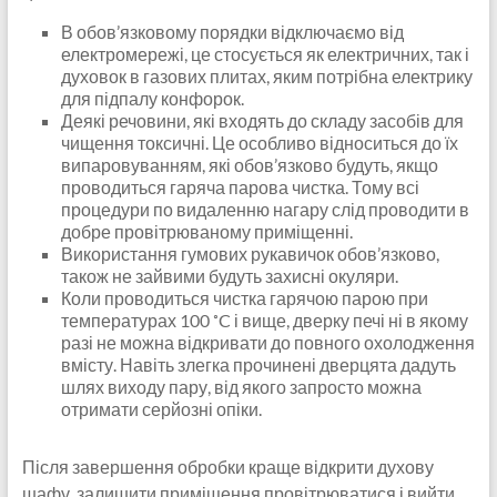
В обов’язковому порядки відключаємо від
електромережі, це стосується як електричних, так і
духовок в газових плитах, яким потрібна електрику
для підпалу конфорок.
Деякі речовини, які входять до складу засобів для
чищення токсичні. Це особливо відноситься до їх
випаровуванням, які обов’язково будуть, якщо
проводиться гаряча парова чистка. Тому всі
процедури по видаленню нагару слід проводити в
добре провітрюваному приміщенні.
Використання гумових рукавичок обов’язково,
також не зайвими будуть захисні окуляри.
Коли проводиться чистка гарячою парою при
температурах 100 ˚C і вище, дверку печі ні в якому
разі не можна відкривати до повного охолодження
вмісту. Навіть злегка прочинені дверцята дадуть
шлях виходу пару, від якого запросто можна
отримати серйозні опіки.
Після завершення обробки краще відкрити духову
шафу, залишити приміщення провітрюватися і вийти