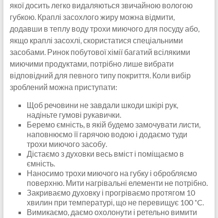
якої досить легко видаляються звичайною вологою
губкою. Краплі засохлого жиру можна відмити,
додавши в теплу воду трохи миючого для посуду або,
якщо краплі засохлі, скористатися спеціальними
засобами. Ринок побутової хімії багатий всілякими
миючими продуктами, потрібно лише вибрати
відповідний для певного типу покриття. Коли вибір
зроблений можна приступати:
Щоб речовини не завдали шкоди шкірі рук,
надіньте гумові рукавички.
Беремо ємність, в якій будемо замочувати листи,
наповнюємо її гарячою водою і додаємо туди
трохи миючого засобу.
Дістаємо з духовки весь вміст і поміщаємо в
ємність.
Наносимо трохи миючого на губку і обробляємо
поверхню. Мити нагрівальні елементи не потрібно.
Закриваємо духовку і прогріваємо протягом 10
хвилин при температурі, що не перевищує 100 ˚C.
Вимикаємо, даємо охолонути і ретельно вимити