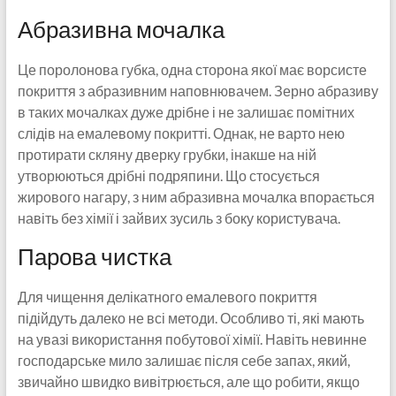
Абразивна мочалка
Це поролонова губка, одна сторона якої має ворсисте
покриття з абразивним наповнювачем. Зерно абразиву
в таких мочалках дуже дрібне і не залишає помітних
слідів на емалевому покритті. Однак, не варто нею
протирати скляну дверку грубки, інакше на ній
утворюються дрібні подряпини. Що стосується
жирового нагару, з ним абразивна мочалка впорається
навіть без хімії і зайвих зусиль з боку користувача.
Парова чистка
Для чищення делікатного емалевого покриття
підійдуть далеко не всі методи. Особливо ті, які мають
на увазі використання побутової хімії. Навіть невинне
господарське мило залишає після себе запах, який,
звичайно швидко вивітрюється, але що робити, якщо