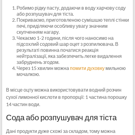
Робимо рідку пасту, додаючи в воду харчову соду
або розпушувач для тіста.
Покриваємо, приготовленою сумішшю теплі стінки
печі, приділяючи особливу увагу значним
скупченням нагару.
Чекаємо 1-2 години, після чого наносимо на
підсохлий содовий шар оцет з розпилювача. В
результаті повинна початися реакція
нейтралізації, яка забезпечить легке видалення
забруднень згодом.
Через 15 хвилин можна
помити духовку
мильною
мочалкою.
В місце оцту можна використовувати водний розчин
сухої лимонної кислоти в пропорції: 1 частина порошку
14 частин води.
Сода або розпушувач для тіста
Дані продукти дуже схожі за складом, тому можна