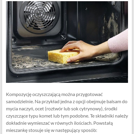
Kompozycję oczyszczającą można przygotować
samodzielnie. Na przykład jedna z opcji obejmuje balsam do
mycia naczyń, ocet (roztwór lub sok cytrynowy), środki
czyszczące typu komet lub tym podobne. Te składniki należy
dokładnie wymieszać w równych ilościach. Powstałą
mieszankę stosuje się w następujący sposób: