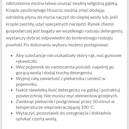
zabrudzenia można łatwo usunąć zwykłą wilgotną gąbką.
Krople zaschniętego tłuszczu można zmyć dodając
odrobinę płynu do mycia naczyń do ciepłej wody lub, jeśli
krople zaschły, użyć specjalnych narzędzi. Rynek chemii
gospodarczej jest bogaty we wszelkiego rodzaju detergenty,
wystarczy dobrać odpowiedni do konkretnego rodzaju
powłoki. Po dokonaniu wyboru możesz postępować:
Aby substancje nie uszkadzały skóry rąk, noś gumowe
rękawiczki.
Weź pojemnik do namoczenia pościeli, napełnij go
gorącą wodą i dodaj trochę detergentu.
Wyjmij całą zawartość z piekarnika i umieść w
pojemniku.
Nałóż niewielką ilość detergentu na gąbkę i potraktuj
powierzchnię. Nie musisz myć elementów grzejnych.
Zamknąć piekarnik i podgrzewać przez 10 minut w
temperaturze nieprzekraczającej 100 ˚C.
Wyłączyć, pozostawić do ostygnięcia i dokładnie
spłukać czystą wodą.