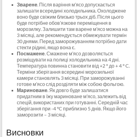
Зварене
. Після варіння м’ясо допускається
залишати всередині холодильника. Охолоджене
воно буде свіжим близько трьох діб. Після цього
буде потрібне обов’язкове переміщення в
морозилку. Залишити там варене м’ясо можна на
3 місяці, але рекомендується обмежувати термін
30 днями. Перед заморожуванням потрібно дати
стекти рідині, якщо вона є.
Посмажене
. Смажене м’ясо дозволяється
розміщувати на полиці холодильника на 4 дні.
Температура повинна становити від +2 ° до + 4 ° C.
Терміни зберігання всередині морозильної
камери становлять 3 місяці. При заморожуванні
готове м’ясо слід розділяти між собою фольгою.
Мариноване
. Як довго буде залишатися
придатним в їжу мариноване м’ясо, залежить від
спецій, використаних при готуванні. Середній час
зберігання при -4 °C приблизно 5 днів. Якщо його
заморозити – 3 місяці.
Висновки