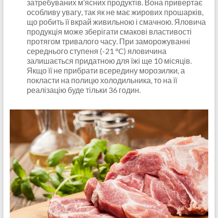
затребуваних м’ясних продуктів. Вона привертає
особливу увагу, так як не має жирових прошарків,
що робить її вкрай живильною і смачною. Яловича
продукція може зберігати смакові властивості
протягом тривалого часу. При заморожуванні
середнього ступеня (-21 °C) яловичина
залишається придатною для їжі ще 10 місяців.
Якщо її не прибрати всередину морозилки, а
покласти на полицю холодильника, то на її
реалізацію буде тільки 36 годин.