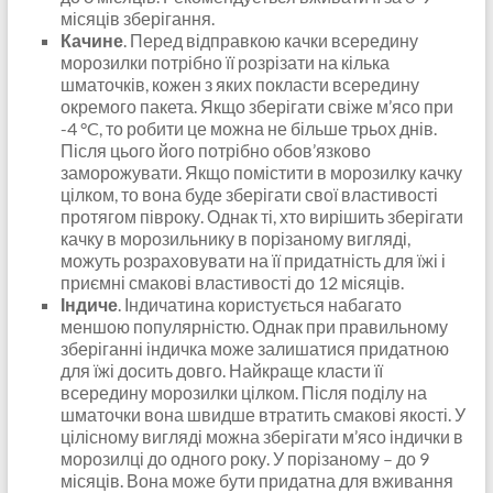
місяців зберігання.
Качине
. Перед відправкою качки всередину
морозилки потрібно її розрізати на кілька
шматочків, кожен з яких покласти всередину
окремого пакета. Якщо зберігати свіже м’ясо при
-4 °C, то робити це можна не більше трьох днів.
Після цього його потрібно обов’язково
заморожувати. Якщо помістити в морозилку качку
цілком, то вона буде зберігати свої властивості
протягом півроку. Однак ті, хто вирішить зберігати
качку в морозильнику в порізаному вигляді,
можуть розраховувати на її придатність для їжі і
приємні смакові властивості до 12 місяців.
Індиче
. Індичатина користується набагато
меншою популярністю. Однак при правильному
зберіганні індичка може залишатися придатною
для їжі досить довго. Найкраще класти її
всередину морозилки цілком. Після поділу на
шматочки вона швидше втратить смакові якості. У
цілісному вигляді можна зберігати м’ясо індички в
морозилці до одного року. У порізаному – до 9
місяців. Вона може бути придатна для вживання