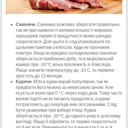
Свиняче
. Свинину важливо зберігати правильно,
так як при наявності великої кількості жирових
прошарків термін її придатності може швидко
скоротитися. Для цього її слід упаковувати по
щільним пакетам з кліпсою, куди не проникне
повітря. Якщо всередині холодильника свинина
зберігається приблизно добу, то в морозильній
камері при -20 °C вона пролежить 6-8 місяців.
Якщо знизити температуру до -25 C, то терміни
зростуть до 12 місяців.
Куряче
. М’ясо курки вкрай популярне, так як
придбати його можна за невисокою ціною. Але
псується воно при 0 ° C через пару днів. Тому часто
великі партії не встигають продатися, а курки
потрапляють до покупців вже зіпсованими. Слід
бути уважними при виборі птиці. Курка
зберігається при -20 °C до одного року в цілісному
вигляді. Якщо її обробити, то термін скоротиться
до 8 місяців. Рекомендується вживати її за 6-9