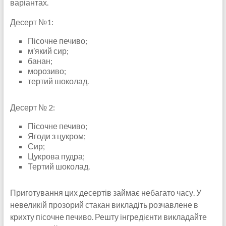
варіантах.
Десерт №1:
Пісочне печиво;
м’який сир;
банан;
морозиво;
тертий шоколад.
Десерт № 2:
Пісочне печиво;
Ягоди з цукром;
Сир;
Цукрова пудра;
Тертий шоколад.
Приготування цих десертів займає небагато часу. У
невеликій прозорий стакан викладіть розчавлене ​​в
крихту пісочне печиво. Решту інгредієнти викладайте