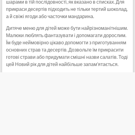
шарами в тій послідовності, як вказано в списках. Для
прикраси десертів підходить не тільки тертий шоколад,
а й свіжі ягоди або часточки мандарина.
Дитяче меню для дітей може бути найрізноманітнішим.
Малюки люблять фантазувати і допомагати дорослим.
Їм буде неймовірно цікаво допомогти з приготуванням
основних страв та десертів. Дозвольте їм прикрасити
готові страви або придумати смішні назви салатів. Тоді
цей Новий рік для дітей найбільше запам’ятається.