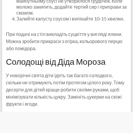
майбутньому соусі не утворилося грудочок. Коли
молоко закипить, додайте тертий сир і приправи за
смаком.
Залийте капусту соусом і випікайте 10-15 хвилин.
При подачі на стіл викладіть суцвіття у вигляді ялини.
Можна зробити прикраси з огірка, кольорового перцю
або помідора.
Солодощі від Діда Мороза
У новорічні свята діти їдять так багато солодкого,
скільки не отримують потім протягом цілого року. Тому
десерти для дітей краще робити своїми руками, щоб
мінімізувати кількість цукру. Замініть цукерки на свіжі
фрукти і ягоди.