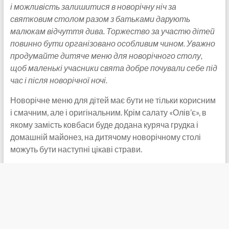
і можливість залишитися в новорічну ніч за
святковим столом разом з батьками дарують
малюкам відчуття дива. Торжество за участю дітей
повинно бути організовано особливим чином. Уважно
продумайте дитяче меню для новорічного столу,
щоб маленькі учасники свята добре почували себе під
час і після новорічної ночі.
Новорічне меню для дітей має бути не тільки корисним
і смачним, але і оригінальним. Крім салату «Олів’є», в
якому замість ковбаси буде додана куряча грудка і
домашній майонез, на дитячому новорічному столі
можуть бути наступні цікаві страви.