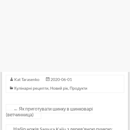
Kat Tarasenko
2020-06-01
Кулінарні рецепти
,
Новий рік
,
Продукти
←
Як приготувати шинку в шинковарі
(ветчинница)
Набір ножів Samura Kaiju з дерев’яною ручкою: