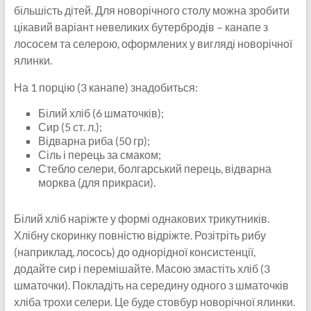
більшість дітей. Для новорічного столу можна зробити
цікавий варіант невеликих бутербродів – канапе з
лососем та селерою, оформлених у вигляді новорічної
ялинки.
На 1 порцію (3 канапе) знадобиться:
Білий хліб (6 шматочків);
Сир (5 ст. л.);
Відварна риба (50 гр);
Сіль і перець за смаком;
Стебло селери, болгарський перець, відварна
морква (для прикраси).
Білий хліб наріжте у формі однакових трикутників.
Хлібну скоринку повністю відріжте. Розітріть рибу
(наприклад, лосось) до однорідної консистенції,
додайте сир і перемішайте. Масою змастіть хліб (3
шматочки). Покладіть на середину одного з шматочків
хліба трохи селери. Це буде стовбур новорічної ялинки.