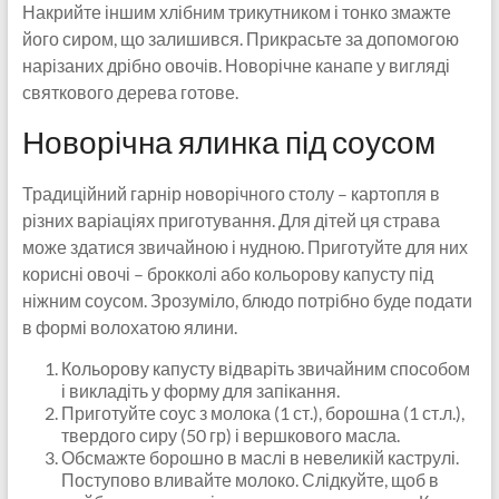
Накрийте іншим хлібним трикутником і тонко змажте
його сиром, що залишився. Прикрасьте за допомогою
нарізаних дрібно овочів. Новорічне канапе у вигляді
святкового дерева готове.
Новорічна ялинка під соусом
Традиційний гарнір новорічного столу – картопля в
різних варіаціях приготування. Для дітей ця страва
може здатися звичайною і нудною. Приготуйте для них
корисні овочі – брокколі або кольорову капусту під
ніжним соусом. Зрозуміло, блюдо потрібно буде подати
в формі волохатою ялини.
Кольорову капусту відваріть звичайним способом
і викладіть у форму для запікання.
Приготуйте соус з молока (1 ст.), борошна (1 ст.л.),
твердого сиру (50 гр) і вершкового масла.
Обсмажте борошно в маслі в невеликій каструлі.
Поступово вливайте молоко. Слідкуйте, щоб в