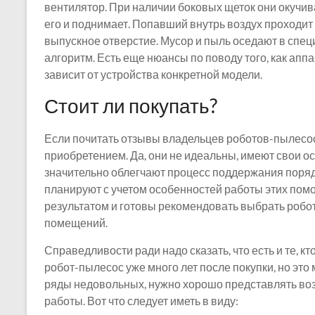
вентилятор. При наличии боковых щеток они окучив
его и поднимает. Попавший внутрь воздух проходи
выпускное отверстие. Мусор и пыль оседают в спец
алгоритм. Есть еще нюансы по поводу того, как апп
зависит от устройства конкретной модели.
Стоит ли покупать?
Если почитать отзывы владельцев роботов-пылесосо
приобретением. Да, они не идеальны, имеют свои о
значительно облегчают процесс поддержания поря
планируют с учетом особенностей работы этих помо
результатом и готовы рекомендовать выбрать робо
помещений.
Справедливости ради надо сказать, что есть и те, к
робот-пылесос уже много лет после покупки, но это
ряды недовольных, нужно хорошо представлять во
работы. Вот что следует иметь в виду: