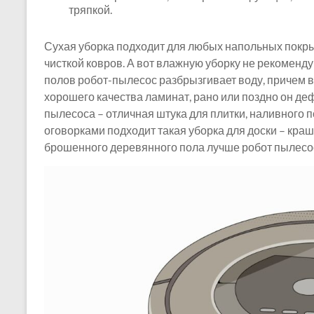
тряпкой.
Сухая уборка подходит для любых напольных покры
чисткой ковров. А вот влажную уборку не рекоменду
полов робот-пылесос разбрызгивает воду, причем в
хорошего качества ламинат, рано или поздно он д
пылесоса – отличная штука для плитки, наливного п
оговорками подходит такая уборка для доски – кра
брошенного деревянного пола лучше робот пылесос