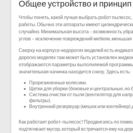
Общее устройство и принцип
Чтобы понять, какой лучше выбрать робот пылесос,
работы. Обычно эти аппараты имеют цилиндрически
случайно. Минимальная высота – возможность убра
углов – исключение повреждений мебели, меньшая в
Сверху на корпусе недорогих моделей есть индикат
дорогих моделях там может быть установлен жидко
отображаются параметры выполняемой программы. Н
значительная начинка находится снизу. Здесь есть:
Прорезиненные колесики.
Щетки для уборки (боковые и центральные, но б
Система очистки от пыли (вентилятор для нап
фильтры).
Внутренний резервуар (мешок или контейнер) 
Как работает робот-пылесос? Продвигаясь по пом
подтягивает мусор, который встречается ему на дор