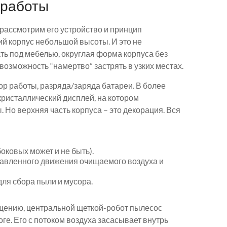
 работы
 рассмотрим его устройство и принцип
й корпус небольшой высоты. И это не
ть под мебелью, округлая форма корпуса без
озможность “намертво” застрять в узких местах.
ор работы, разряда/заряда батареи. В более
кристаллический дисплей, на котором
о верхняя часть корпуса – это декорация. Вся
оковых может и не быть).
равленного движения очищаемого воздуха и
для сбора пыли и мусора.
ещению, центральной щеткой-робот пылесос
оге. Его с потоком воздуха засасывает внутрь