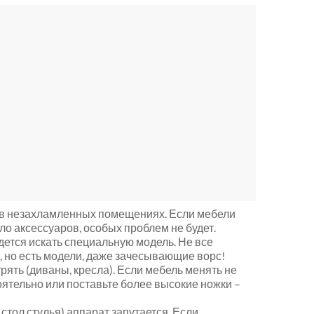
в ​​незахламленных помещениях. Если мебели
ло аксессуаров, особых проблем не будет.
дется искать специальную модель. Не все
, но есть модели, даже зачесывающие ворс!
ять (диваны, кресла). Если мебель менять не
оятельно или поставьте более высокие ножки –
стол стулья) аппарат запутается. Если