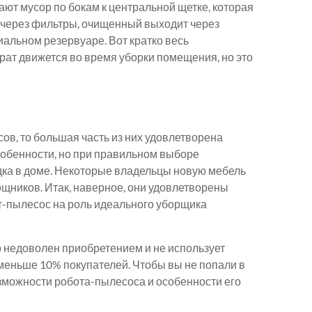
ают мусор по бокам к центральной щетке, которая
т через фильтры, очищенный выходит через
иальном резервуаре. Вот кратко весь
арат движется во время уборки помещения, но это
в, то большая часть из них удовлетворена
собенности, но при правильном выборе
дка в доме. Некоторые владельцы новую мебель
щников. Итак, наверное, они удовлетворены
т-пылесос на роль идеального уборщика
то недоволен приобретением и не использует
 меньше 10% покупателей. Чтобы вы не попали в
зможности робота-пылесоса и особенности его