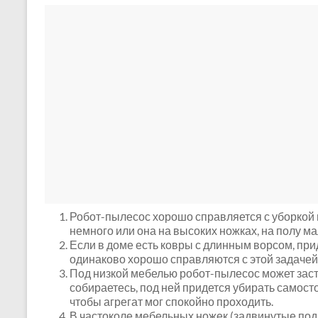
Робот-пылесос хорошо справляется с уборкой 
немного или она на высоких ножках, на полу ма
Если в доме есть ковры с длинным ворсом, при
одинаково хорошо справляются с этой задачей
Под низкой мебелью робот-пылесос может застр
собираетесь, под ней придется убирать самост
чтобы агрегат мог спокойно проходить.
В частоколе мебельных ножек (задвинутые под 