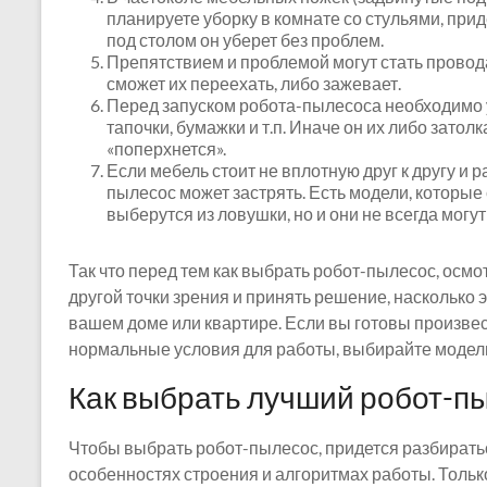
планируете уборку в комнате со стульями, прид
под столом он уберет без проблем.
Препятствием и проблемой могут стать провод
сможет их переехать, либо зажевает.
Перед запуском робота-пылесоса необходимо у
тапочки, бумажки и т.п. Иначе он их либо затол
«поперхнется».
Если мебель стоит не вплотную друг к другу и 
пылесос может застрять. Есть модели, которы
выберутся из ловушки, но и они не всегда могут
Так что перед тем как выбрать робот-пылесос, осмо
другой точки зрения и принять решение, насколько
вашем доме или квартире. Если вы готовы произвес
нормальные условия для работы, выбирайте модель. 
Как выбрать лучший робот-п
Чтобы выбрать робот-пылесос, придется разбиратьс
особенностях строения и алгоритмах работы. Толь