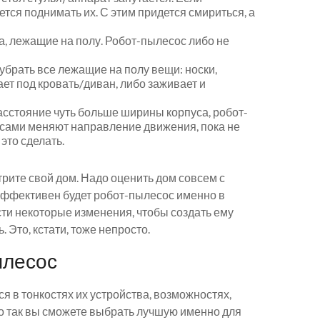
ется поднимать их. С этим придется смириться, а
а, лежащие на полу. Робот-пылесос либо не
брать все лежащие на полу вещи: носки,
кает под кровать/диван, либо заживает и
расстояние чуть больше ширины корпуса, робот-
е сами меняют направление движения, пока не
 это сделать.
трите свой дом. Надо оценить дом совсем с
 эффективен будет робот-пылесос именно в
ти некоторые изменения, чтобы создать ему
Это, кстати, тоже непросто.
ылесос
я в тонкостях их устройства, возможностях,
ко так вы сможете выбрать лучшую именно для