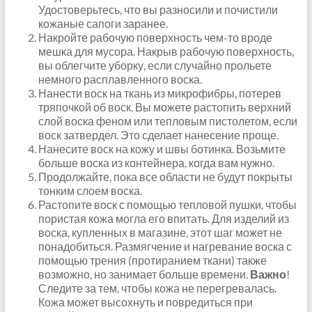
Удостоверьтесь, что вы разносили и почистили
кожаные сапоги заранее.
Накройте рабочую поверхность чем-то вроде
мешка для мусора. Накрыв рабочую поверхность,
вы облегчите уборку, если случайно прольете
немного расплавленного воска.
Нанести воск на ткань из микрофибры, потерев
тряпочкой об воск. Вы можете растопить верхний
слой воска феном или тепловым пистолетом, если
воск затвердел. Это сделает нанесение проще.
Нанесите воск на кожу и швы ботинка. Возьмите
больше воска из контейнера, когда вам нужно.
Продолжайте, пока все области не будут покрыты
тонким слоем воска.
Растопите воск с помощью тепловой пушки, чтобы
пористая кожа могла его впитать. Для изделий из
воска, купленных в магазине, этот шаг может не
понадобиться. Размягчение и нагревание воска с
помощью трения (протиранием ткани) также
возможно, но занимает больше времени.
Важно
!
Следите за тем, чтобы кожа не перегревалась.
Кожа может высохнуть и повредиться при