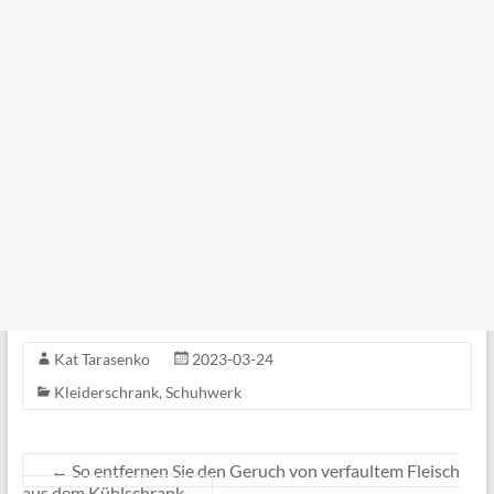
Kat Tarasenko
2023-03-24
Kleiderschrank
,
Schuhwerk
←
So entfernen Sie den Geruch von verfaultem Fleisch
aus dem Kühlschrank