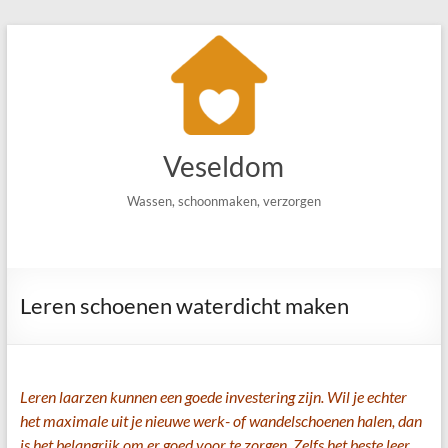
Ga
naar
de
inhoud
Veseldom
Wassen, schoonmaken, verzorgen
Leren schoenen waterdicht maken
Leren laarzen kunnen een goede investering zijn. Wil je echter
het maximale uit je nieuwe werk- of wandelschoenen halen, dan
is het belangrijk om er goed voor te zorgen. Zelfs het beste leer