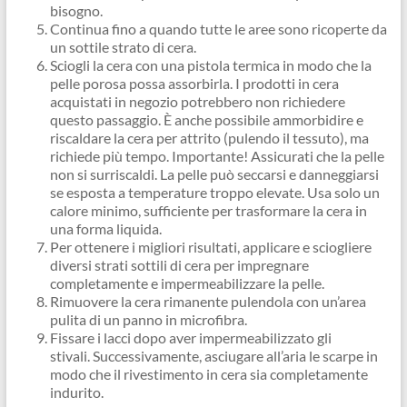
bisogno.
Continua fino a quando tutte le aree sono ricoperte da
un sottile strato di cera.
Sciogli la cera con una pistola termica in modo che la
pelle porosa possa assorbirla. I prodotti in cera
acquistati in negozio potrebbero non richiedere
questo passaggio. È anche possibile ammorbidire e
riscaldare la cera per attrito (pulendo il tessuto), ma
richiede più tempo. Importante! Assicurati che la pelle
non si surriscaldi. La pelle può seccarsi e danneggiarsi
se esposta a temperature troppo elevate. Usa solo un
calore minimo, sufficiente per trasformare la cera in
una forma liquida.
Per ottenere i migliori risultati, applicare e sciogliere
diversi strati sottili di cera per impregnare
completamente e impermeabilizzare la pelle.
Rimuovere la cera rimanente pulendola con un’area
pulita di un panno in microfibra.
Fissare i lacci dopo aver impermeabilizzato gli
stivali. Successivamente, asciugare all’aria le scarpe in
modo che il rivestimento in cera sia completamente
indurito.