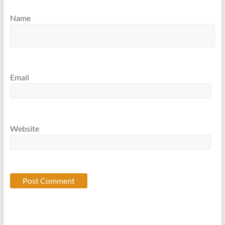
Name
Email
Website