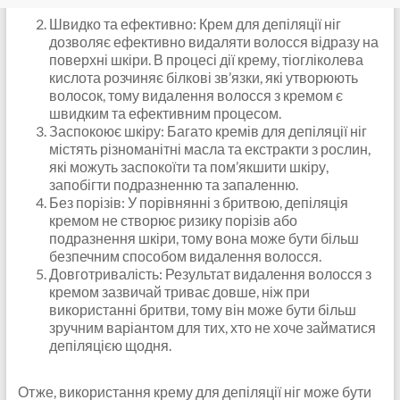
Швидко та ефективно: Крем для депіляції ніг
дозволяє ефективно видаляти волосся відразу на
поверхні шкіри. В процесі дії крему, тіогліколева
кислота розчиняє білкові зв’язки, які утворюють
волосок, тому видалення волосся з кремом є
швидким та ефективним процесом.
Заспокоює шкіру: Багато кремів для депіляції ніг
містять різноманітні масла та екстракти з рослин,
які можуть заспокоїти та пом’якшити шкіру,
запобігти подразненню та запаленню.
Без порізів: У порівнянні з бритвою, депіляція
кремом не створює ризику порізів або
подразнення шкіри, тому вона може бути більш
безпечним способом видалення волосся.
Довготривалість: Результат видалення волосся з
кремом зазвичай триває довше, ніж при
використанні бритви, тому він може бути більш
зручним варіантом для тих, хто не хоче займатися
депіляцією щодня.
Отже, використання крему для депіляції ніг може бути