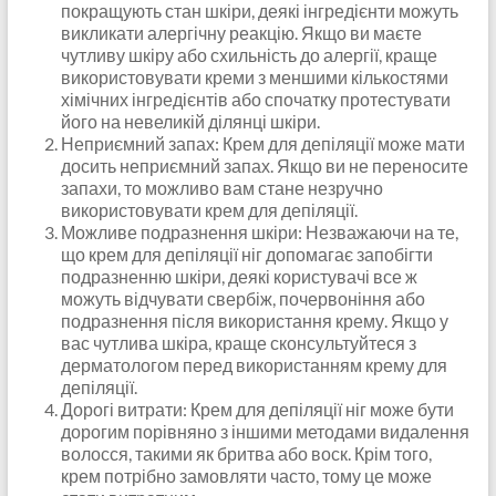
покращують стан шкіри, деякі інгредієнти можуть
викликати алергічну реакцію. Якщо ви маєте
чутливу шкіру або схильність до алергії, краще
використовувати креми з меншими кількостями
хімічних інгредієнтів або спочатку протестувати
його на невеликій ділянці шкіри.
Неприємний запах: Крем для депіляції може мати
досить неприємний запах. Якщо ви не переносите
запахи, то можливо вам стане незручно
використовувати крем для депіляції.
Можливе подразнення шкіри: Незважаючи на те,
що крем для депіляції ніг допомагає запобігти
подразненню шкіри, деякі користувачі все ж
можуть відчувати свербіж, почервоніння або
подразнення після використання крему. Якщо у
вас чутлива шкіра, краще сконсультуйтеся з
дерматологом перед використанням крему для
депіляції.
Дорогі витрати: Крем для депіляції ніг може бути
дорогим порівняно з іншими методами видалення
волосся, такими як бритва або воск. Крім того,
крем потрібно замовляти часто, тому це може