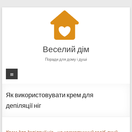
Перейти
до
вмісту
Веселий дім
Поради для дому і душі
Меню
Як використовувати крем для
депіляції ніг