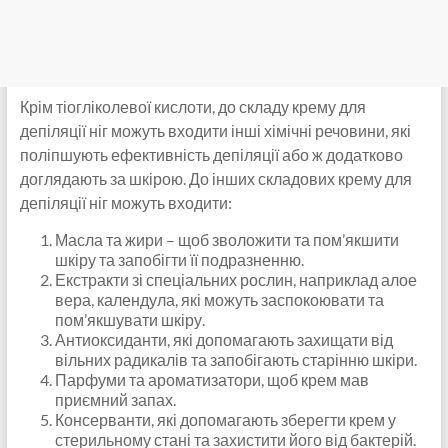
Крім тіогліколевої кислоти, до складу крему для
депіляції ніг можуть входити інші хімічні речовини, які
поліпшують ефективність депіляції або ж додатково
доглядають за шкірою. До інших складових крему для
депіляції ніг можуть входити:
Масла та жири – щоб зволожити та пом’якшити
шкіру та запобігти її подразненню.
Екстракти зі спеціальних рослин, наприклад алое
вера, календула, які можуть заспокоювати та
пом’якшувати шкіру.
Антиоксиданти, які допомагають захищати від
вільних радикалів та запобігають старінню шкіри.
Парфуми та ароматизатори, щоб крем мав
приємний запах.
Консерванти, які допомагають зберегти крем у
стерильному стані та захистити його від бактерій.