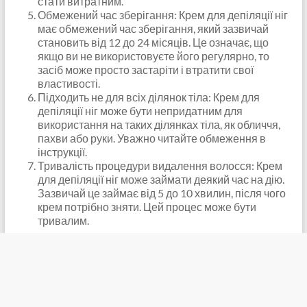
стати витратним.
Обмежений час зберігання: Крем для депіляції ніг
має обмежений час зберігання, який зазвичай
становить від 12 до 24 місяців. Це означає, що
якщо ви не використовуєте його регулярно, то
засіб може просто застаріти і втратити свої
властивості.
Підходить не для всіх ділянок тіла: Крем для
депіляції ніг може бути непридатним для
використання на таких ділянках тіла, як обличчя,
пахви або руки. Уважно читайте обмеження в
інструкції.
Тривалість процедури видалення волосся: Крем
для депіляції ніг може займати деякий час на дію.
Зазвичай це займає від 5 до 10 хвилин, після чого
крем потрібно зняти. Цей процес може бути
тривалим.