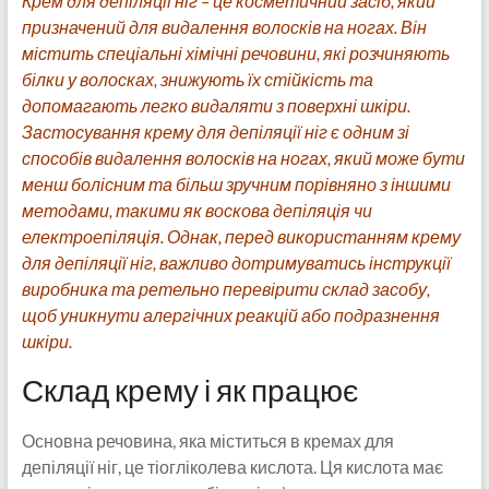
Крем для депіляції ніг – це косметичний засіб, який
призначений для видалення волосків на ногах. Він
містить спеціальні хімічні речовини, які розчиняють
білки у волосках, знижують їх стійкість та
допомагають легко видаляти з поверхні шкіри.
Застосування крему для депіляції ніг є одним зі
способів видалення волосків на ногах, який може бути
менш болісним та більш зручним порівняно з іншими
методами, такими як воскова депіляція чи
електроепіляція. Однак, перед використанням крему
для депіляції ніг, важливо дотримуватись інструкції
виробника та ретельно перевірити склад засобу,
щоб уникнути алергічних реакцій або подразнення
шкіри.
Склад крему і як працює
Основна речовина, яка міститься в кремах для
депіляції ніг, це тіогліколева кислота. Ця кислота має