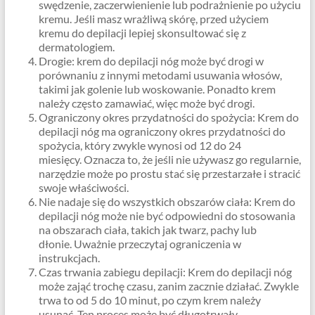
swędzenie, zaczerwienienie lub podrażnienie po użyciu
kremu. Jeśli masz wrażliwą skórę, przed użyciem
kremu do depilacji lepiej skonsultować się z
dermatologiem.
Drogie: krem ​​do depilacji nóg może być drogi w
porównaniu z innymi metodami usuwania włosów,
takimi jak golenie lub woskowanie. Ponadto krem ​​
należy często zamawiać, więc może być drogi.
Ograniczony okres przydatności do spożycia: Krem do
depilacji nóg ma ograniczony okres przydatności do
spożycia, który zwykle wynosi od 12 do 24
miesięcy. Oznacza to, że jeśli nie używasz go regularnie,
narzędzie może po prostu stać się przestarzałe i stracić
swoje właściwości.
Nie nadaje się do wszystkich obszarów ciała: Krem do
depilacji nóg może nie być odpowiedni do stosowania
na obszarach ciała, takich jak twarz, pachy lub
dłonie. Uważnie przeczytaj ograniczenia w
instrukcjach.
Czas trwania zabiegu depilacji: Krem do depilacji nóg
może zająć trochę czasu, zanim zacznie działać. Zwykle
trwa to od 5 do 10 minut, po czym krem ​​należy
usunąć. Ten proces może być długotrwały.