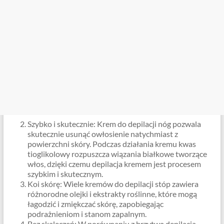
Szybko i skutecznie: Krem do depilacji nóg pozwala
skutecznie usunąć owłosienie natychmiast z
powierzchni skóry. Podczas działania kremu kwas
tioglikolowy rozpuszcza wiązania białkowe tworzące
włos, dzięki czemu depilacja kremem jest procesem
szybkim i skutecznym.
Koi skórę: Wiele kremów do depilacji stóp zawiera
różnorodne olejki i ekstrakty roślinne, które mogą
łagodzić i zmiękczać skórę, zapobiegając
podrażnieniom i stanom zapalnym.
Bez skaleczeń: W porównaniu z brzytwą depilacja