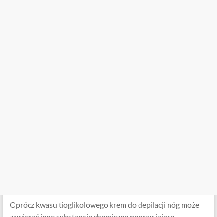
Oprócz kwasu tioglikolowego krem ​​do depilacji nóg może
zawierać inne substancje chemiczne poprawiające