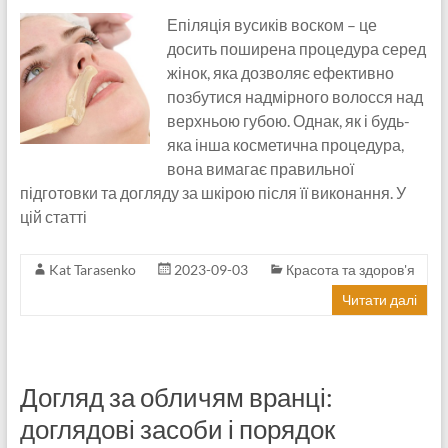
Епіляція вусиків воском – це
досить поширена процедура серед
жінок, яка дозволяє ефективно
позбутися надмірного волосся над
верхньою губою. Однак, як і будь-
яка інша косметична процедура,
вона вимагає правильної
підготовки та догляду за шкірою після її виконання. У
цій статті
Kat Tarasenko
2023-09-03
Красота та здоров'я
Читати далі
Догляд за обличям вранці:
доглядові засоби і порядок