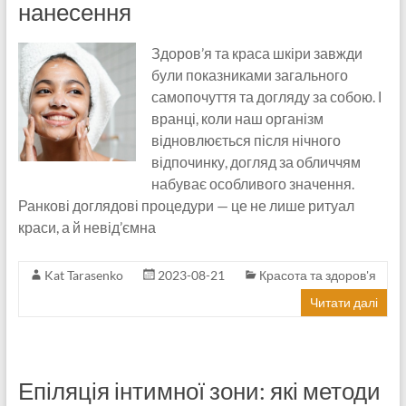
нанесення
Здоров’я та краса шкіри завжди
були показниками загального
самопочуття та догляду за собою. І
вранці, коли наш організм
відновлюється після нічного
відпочинку, догляд за обличчям
набуває особливого значення.
Ранкові доглядові процедури — це не лише ритуал
краси, а й невід’ємна
Kat Tarasenko
2023-08-21
Красота та здоров'я
Читати далі
Епіляція інтимної зони: які методи