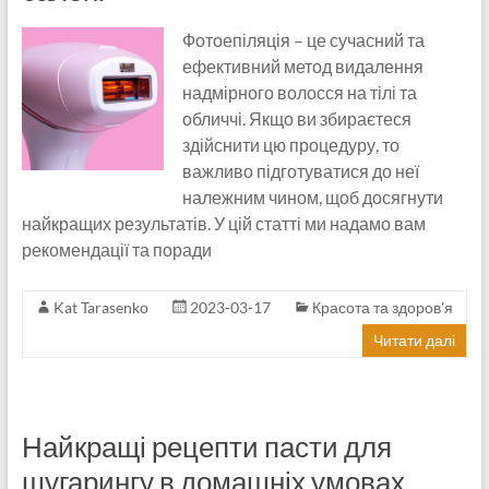
Фотоепіляція – це сучасний та
ефективний метод видалення
надмірного волосся на тілі та
обличчі. Якщо ви збираєтеся
здійснити цю процедуру, то
важливо підготуватися до неї
належним чином, щоб досягнути
найкращих результатів. У цій статті ми надамо вам
рекомендації та поради
Kat Tarasenko
2023-03-17
Красота та здоров'я
Читати далі
Найкращі рецепти пасти для
шугарингу в домашніх умовах