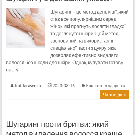
Шугаринг – це метод депіляції, який
стає все популярнішим серед
жінок, які прагнуть досягти гладкої
та доглянутої шкіри. Цей метод
заснований на використанні
спеціальної пасти з цукру, яка
дозволяє ефективно видаляти
волосся без шкоди для шкіри. Однак, купувати готову
пасту
Kat Tarasenko
2023-03-16
Красота та здоров'я
Читати далі
Шугаринг проти бритви: який
метод видалення волосся краще