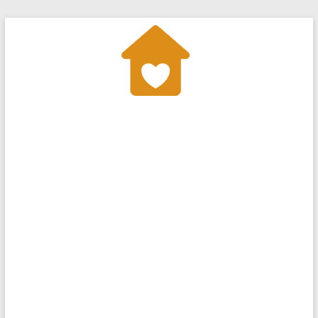
Перейти
до
вмісту