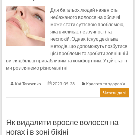
Для багатьох людей наявність
небажаного волосся на обличчі
може стати суттєвою проблемою,
яка викликає незручності та
неспокій. Однак, існує декілька
методів, що допоможуть позбутися
цієї проблеми та зробити зовнішній
вигляд більш привабливим та комфортним. У цій статті
ми розглянемо різноманітні
Kat Tarasenko
2023-05-28
Красота та здоров'я
Читати далі
Як видалити вросле волосся на
ногах і в зоні бікіні