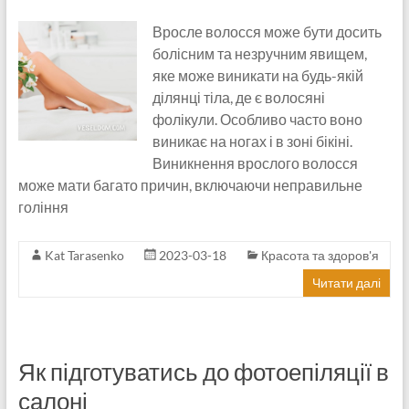
Вросле волосся може бути досить
болісним та незручним явищем,
яке може виникати на будь-якій
ділянці тіла, де є волосяні
фолікули. Особливо часто воно
виникає на ногах і в зоні бікіні.
Виникнення врослого волосся
може мати багато причин, включаючи неправильне
гоління
Kat Tarasenko
2023-03-18
Красота та здоров'я
Читати далі
Як підготуватись до фотоепіляції в
салоні