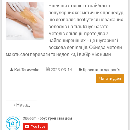
Епіляція є однією з найбільш
популярних косметичних процедур,
що дозволяє позбутися небажаних
волосків на тілі. Існує багато
методів епіляції, проте два з
найпоширеніших – це шугаринг і
воскова депіляція. Обидва методи
мають свої переваги та недоліки, і вибір між ними
Kat Tarasenko
2023-03-14
Красота та здоров'я
Читати далі
« Назад