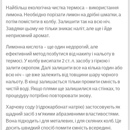
Найбільш екологічна чистка термоса – використання
лимона. Необхідно порізати лимон на дрібні шматки, а
потім помістити в колбу. Залишити так на всю ніч.
Завдяки цьому не тільки зникає наліт, але ще і йде
неприємний аромат.
Лимонна кислота – ще один недорогий, але
ефективний метод позбутися від накипу і нальоту в
термосі. У колбу висипати 2 ст. л. засобу з гіркою і
залити окропом. Далі залишити все на кілька годин або
всю ніч – це вже залежить від товщини шару чорного
нальоту. В кінці залишається тільки промити ємність в
чистій воді. Якщо плями ще залишилися на стінках, то
процедуру потрібно повторювати знову.
Харчову соду (гідрокарбонат натрію) застосовують як
щадний засіб з м’якими абразивними властивостями.
Вона підходить і для металевих, і для скляних колб. Це
досить швидкий спосіб помити ємність всередині.