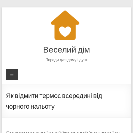
Перейти
до
вмісту
Веселий дім
Поради для дому і душі
Меню
Як відмити термос всередині від
чорного нальоту