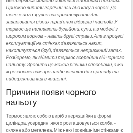
Без термоса складно обійтися в поїздках і походах.
Приємно випити гарячий чай або каву в дорозі. До
того ж його зручно використовувати для
заварювання різних трав’яних відварів і настоїв. У
термос ще наливають бульйони, супи, а в моделі з
широким горлом – навіть другі страви. Але в процесі
експлуатації на стінках з’являється накип,
накопичується бруд, з’являється неприємний запах.
Розберемо, як відмити термос всередині від чорного
нальоту. Зробити це можна різними способами, а ми
ж розповімо вам про найбезпечніші для приладу та
найефективніші в чищенні.
Причини появи чорного
нальоту
Термос являє собою виріб з нержавійки в формі
циліндра, усередині якого розташовується колба –
скляна або металева. Між нею і зовнішніми стінками є