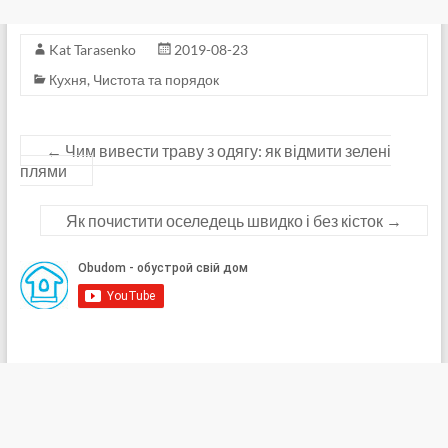
Kat Tarasenko
2019-08-23
Кухня
,
Чистота та порядок
←
Чим вивести траву з одягу: як відмити зелені
плями
Як почистити оселедець швидко і без кісток
→