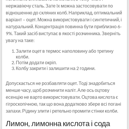
нержавіючу сталь. Зате їх можна застосовувати по
відношенню до скляних колб. Наприклад, оптимальний
варіант – оцет. Можна використовувати і синтетичний, і
натуральний. Концентрація повинна бути приблизно 6-
9%. Такий засіб виступає в якості розчинника. Зверніть
увагу на таке:
Залити оцет в термос наполовину або третину
колби.
Потім додати окріп.
Колбу закрити і залишити на 2 години.
Допускається не розбавляти оцет. Тоді знадобиться
менше часу, щоб розчинити наліт. Але ось оцтову
есенцію не варто використовувати. Оцтова кислота є
гігроскопічною, так що вона додатково збере всі погані
запахи. Рідину злити і ретельно промити стінки колби.
Лимон, лимонна кислота і сода