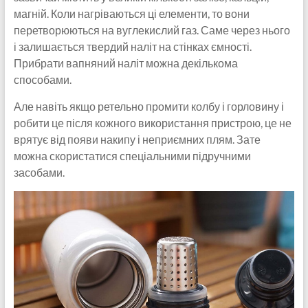
магній. Коли нагріваються ці елементи, то вони
перетворюються на вуглекислий газ. Саме через нього
і залишається твердий наліт на стінках ємності.
Прибрати вапняний наліт можна декількома
способами.
Але навіть якщо ретельно промити колбу і горловину і
робити це після кожного використання пристрою, це не
врятує від появи накипу і неприємних плям. Зате
можна скористатися спеціальними підручними
засобами.