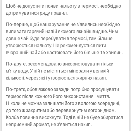
Щоб не допустити появи нальоту в термосі, необхідно
дотримуватися ряду правил.
По-перше, щоб нашарування не з’явились необхідно
випивати гарячий напій якомога якнайшвидше. Чим
довше чай буде перебувати в термосі, тим більше
утворюється нальоту. Не рекомендується пити
вчорашній чай або настоювати його більше 15 хвилин.
По-друге, рекомендовано використовувати тільки
м’яку воду. У ній не містяться мінерали у великій
кількості, через які і утворюється жирних накип.
По-третє, обов’язково завжди потрібно просушувати
термос після кожного його використання і миття.
Ніколи не можна залишати його з вологою всередині,
до того ж закритим або перевернутим догори дном.
Колба повинна висохнути. Тоді в ній не буде збиратися
неприємний аромат, не з’явиться накип.