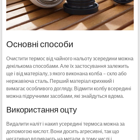
Основні способи
Очистити термос від чайного нальоту зсередини можна
декількома способами. Але їх застосування залежить
ще і від матеріалу, з якого виконана колба – скло або
нержавіюча сталь. Перший матеріал крихккий і
вимагає особливого догляду. Відмити колбу всередині
можна підручними засобами, які знайдуться вдома.
Використання оцту
Видалити наліт і накип усередині термоса можна за
допомогою кислот. Вони досить агресивні, так що
негативно впливають на метали, в тому числі і