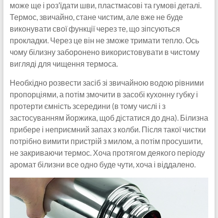
може ще і роз’їдати шви, пластмасові та гумові деталі.
Термос, звичайно, стане чистим, але вже не буде
виконувати свої функції через те, що зіпсуються
прокладки. Через це він не зможе тримати тепло. Ось
чому білизну заборонено використовувати в чистому
вигляді для чищення термоса.
Необхідно розвести засіб зі звичайною водою рівними
пропорціями, а потім змочити в засобі кухонну губку і
протерти ємність зсередини (в тому числі і з
застосуванням йоржика, щоб дістатися до дна). Білизна
прибере і неприємний запах з колби. Після такої чистки
потрібно вимити пристрій з милом, а потім просушити,
не закриваючи термос. Хоча протягом деякого періоду
аромат білизни все одно буде чути, хоча і віддалено.