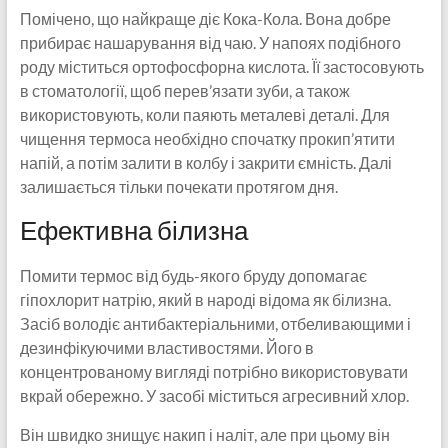
Помічено, що найкраще діє Кока-Кола. Вона добре
прибирає нашарування від чаю. У напоях подібного
роду міститься ортофосфорна кислота. Її застосовують
в стоматології, щоб перев’язати зуби, а також
використовують, коли паяють металеві деталі. Для
чищення термоса необхідно спочатку прокип’ятити
напій, а потім залити в колбу і закрити ємність. Далі
залишається тільки почекати протягом дня.
Ефективна білизна
Помити термос від будь-якого бруду допомагає
гіпохлорит натрію, який в народі відома як білизна.
Засіб володіє антибактеріальними, отбеливающими і
дезинфікуючими властивостями. Його в
концентрованому вигляді потрібно використовувати
вкрай обережно. У засобі міститься агресивний хлор.
Він швидко знищує накип і наліт, але при цьому він