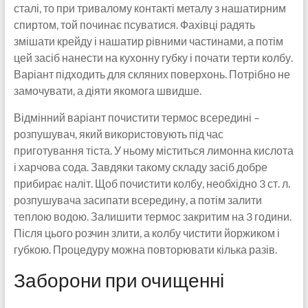
сталі, то при тривалому контакті металу з нашатирним
спиртом, той починає псуватися. Фахівці радять
змішати крейду і нашатир рівними частинами, а потім
цей засіб нанести на кухонну губку і почати терти колбу.
Варіант підходить для скляних поверхонь. Потрібно не
замочувати, а діяти якомога швидше.
Відмінний варіант почистити термос всередині –
розпушувач, який використовують під час
приготування тіста. У ньому міститься лимонна кислота
і харчова сода. Завдяки такому складу засіб добре
прибирає наліт. Щоб почистити колбу, необхідно 3 ст. л.
розпушувача засипати всередину, а потім залити
теплою водою. Залишити термос закритим на 3 години.
Після цього розчин злити, а колбу чистити йоржиком і
губкою. Процедуру можна повторювати кілька разів.
Заборони при очищенні