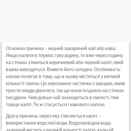
Основна причина – міцний заварений чай або кава.
Якщо налити в термос таку рідину, то вже через годину
на стінках з’явиться коричневий або чорний наліт, який
важко виводиться. Вимити його складно. Особливість
напою полягає в тому, що в ньому містяться у великій
кількості таніни. Це нерозчинні частинки з заварки, яким
просто нікуди діватися, так що вони осідають на стінках
посудини. Чим довше чай знаходиться в ємності, тим
товще наліт. Те ж стосується і кавового напою.
Друга причина, через яку з’являється наліт, –
використання жорсткої води. Водопровідна вода
зазвичай містить у великій кількості залізо, кальцій,