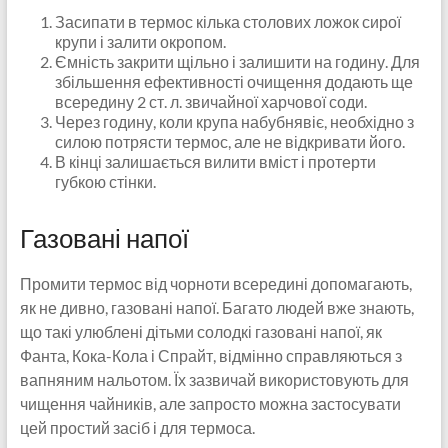
Засипати в термос кілька столових ложок сирої
крупи і залити окропом.
Ємність закрити щільно і залишити на годину. Для
збільшення ефективності очищення додають ще
всередину 2 ст. л. звичайної харчової соди.
Через годину, коли крупа набубнявіє, необхідно з
силою потрясти термос, але не відкривати його.
В кінці залишається вилити вміст і протерти
губкою стінки.
Газовані напої
Промити термос від чорноти всередині допомагають,
як не дивно, газовані напої. Багато людей вже знають,
що такі улюблені дітьми солодкі газовані напої, як
Фанта, Кока-Кола і Спрайт, відмінно справляються з
вапняним нальотом. Їх зазвичай використовують для
чищення чайників, але запросто можна застосувати
цей простий засіб і для термоса.