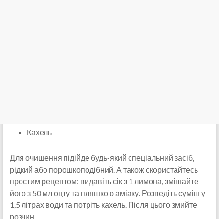
Кахель
Для очищення підійде будь-який спеціальний засіб,
рідкий або порошкоподібний. А також скористайтесь
простим рецептом: видавіть сік з 1 лимона, змішайте
його з 50 мл оцту та пляшкою аміаку. Розведіть суміш у
1,5 літрах води та потріть кахель. Після цього змийте
розчин.