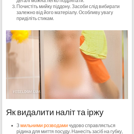
деталі можна легко подряпати.
Почистіть мийку піддону. Засоби слід вибирати
залежно від його матеріалу. Особливу увагу
приділіть стикам.
Як видалити наліт та іржу
З
мильними розводами
чудово справляється
рідина для миття посуду. Нанесіть засіб на губку,