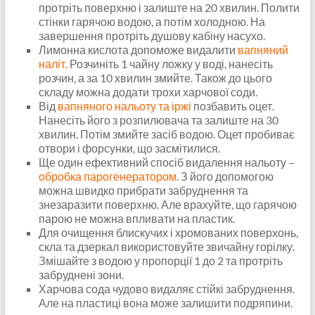
протріть поверхню і залиште на 20 хвилин. Полити
стінки гарячою водою, а потім холодною. На
завершення протріть душову кабіну насухо.
Лимонна кислота допоможе видалити
вапняний
наліт.
Розчиніть 1 чайну ложку у воді, нанесіть
розчин, а за 10 хвилин змийте. Також до цього
складу можна додати трохи харчової соди.
Від
вапняного нальоту та іржі
позбавить оцет.
Нанесіть його з розпилювача та залиште на 30
хвилин. Потім змийте засіб водою. Оцет пробиває
отвори і форсунки, що засмітилися.
Ще один ефективний спосіб видалення нальоту –
обробка парогенератором
. З його допомогою
можна швидко прибрати забруднення та
знезаразити поверхню. Але врахуйте, що гарячою
парою не можна впливати на пластик.
Для очищення блискучих і хромованих поверхонь,
скла та дзеркал використовуйте звичайну горілку.
Змішайте з водою у пропорції 1 до 2 та протріть
забруднені зони.
Харчова сода чудово видаляє стійкі забруднення.
Але на пластиці вона може залишити подряпини.