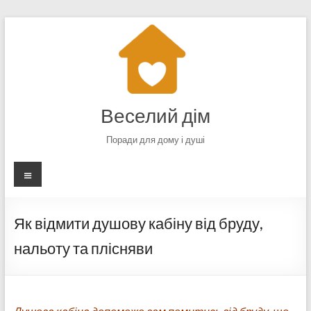
Перейти
до
вмісту
Веселий дім
Поради для дому і душі
Меню
Як відмити душову кабіну від бруду,
нальоту та плісняви