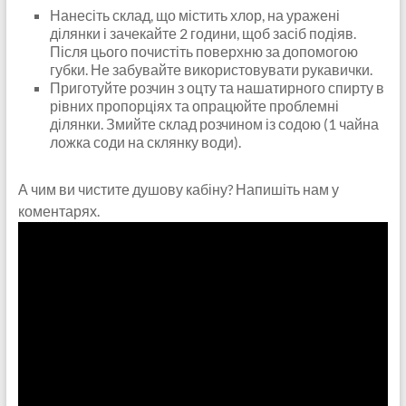
Нанесіть склад, що містить хлор, на уражені
ділянки і зачекайте 2 години, щоб засіб подіяв.
Після цього почистіть поверхню за допомогою
губки. Не забувайте використовувати рукавички.
Приготуйте розчин з оцту та нашатирного спирту в
рівних пропорціях та опрацюйте проблемні
ділянки. Змийте склад розчином із содою (1 чайна
ложка соди на склянку води).
А чим ви чистите душову кабіну? Напишіть нам у
коментарях.