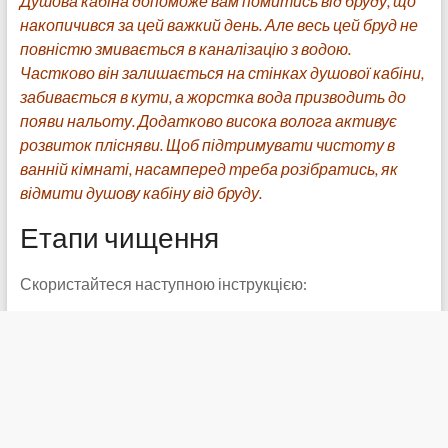
Душова кабіна допоможе вам помитись від бруду, що
накопичився за цей важкий день. Але весь цей бруд не
повністю змивається в каналізацію з водою.
Частково він залишається на стінках душової кабіни,
забивається в кути, а жорстка вода призводить до
появи нальоту. Додатково висока волога активує
розвиток плісняви. Щоб підтримувати чистоту в
ванній кімнаті, насамперед треба розібратись, як
відмити душову кабіну від бруду.
Етапи чищення
Скористайтеся наступною інструкцією: