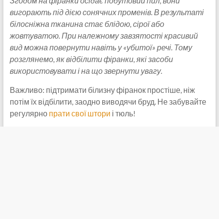
Згодом на фіранки осідає побутовий пил, вони
вигорають під дією сонячних променів. В результаті
білосніжна тканина стає блідою, сірої або
жовтуватою. При належному завзятості красивий
вид можна повернути навіть
у «убитої» речі. Тому
розглянемо, як відбілити фіранки, які
засоби
використовувати і на що звернути увагу.
Важливо: підтримати білизну фіранок простіше, ніж
потім їх відбілити, заодно виводячи бруд. Не забувайте
регулярно
прати свої штори
і тюль!