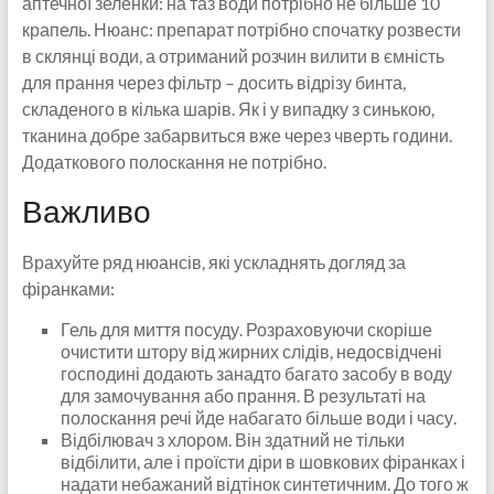
аптечної зеленки: на таз води потрібно не більше 10
крапель. Нюанс: препарат потрібно спочатку розвести
в склянці води, а отриманий розчин вилити в ємність
для прання через фільтр – досить відрізу бинта,
складеного в кілька шарів. Як і у випадку з синькою,
тканина добре забарвиться вже через чверть години.
Додаткового полоскання не потрібно.
Важливо
Врахуйте ряд нюансів, які ускладнять догляд за
фіранками:
Гель для миття посуду. Розраховуючи скоріше
очистити штору від жирних слідів, недосвідчені
господині додають занадто багато засобу в воду
для замочування або прання. В результаті на
полоскання речі йде набагато більше води і часу.
Відбілювач з хлором. Він здатний не тільки
відбілити, але і проїсти діри в шовкових фіранках і
надати небажаний відтінок синтетичним. До того ж