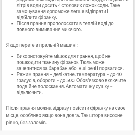
літрів води досить 4 столових ложок соди. Таке
замочування допоможе легше відіпрати і
відбілити фіранку.
Після прання прополоскати в теплій воді до
повного вимивання миючого.
Якщо перете в пральній машині:
Використовуйте мішок для прання, щоб не
пошкодити тканину фіранок. Тюль може
зачепитися за барабан або інші речі і порватися.
Режим прання – делікатне, температура – до 40
градусів, обороти – до 500. Обов’язково включите
подвійне полоскання. Автоматичну сушку –
відключити.
Після прання можна відразу повісити фіранку на своє
місце, особливо якщо вона довга. Так штора висохне
рівно, без заломів.