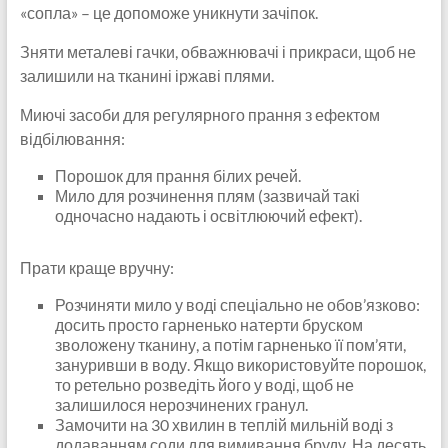
«сопла» – це допоможе уникнути зачіпок.
Зняти металеві гачки, обважнювачі і прикраси, щоб не
залишили на тканині іржаві плями.
Миючі засоби для регулярного прання з ефектом
відбілювання:
Порошок для прання білих речей.
Мило для розчинення плям (зазвичай такі
одночасно надають і освітлюючий ефект).
Прати краще вручну:
Розчиняти мило у воді спеціально не обов’язково:
досить просто гарненько натерти бруском
зволожену тканину, а потім гарненько її пом’яти,
зануривши в воду. Якщо використовуйте порошок,
то ретельно розведіть його у воді, щоб не
залишилося нерозчинених гранул.
Замочити на 30 хвилин в теплій мильній воді з
додаванням соди для вимивання бруду. На десять