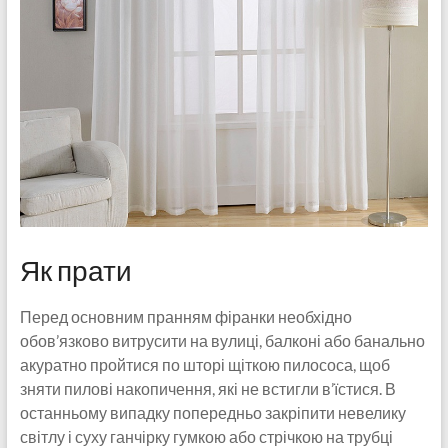
Як прати
Перед основним пранням фіранки необхідно
обов’язково витрусити на вулиці, балконі або банально
акуратно пройтися по шторі щіткою пилососа, щоб
зняти пилові накопичення, які не встигли в’їстися. В
останньому випадку попередньо закріпити невелику
світлу і суху ганчірку гумкою або стрічкою на трубці