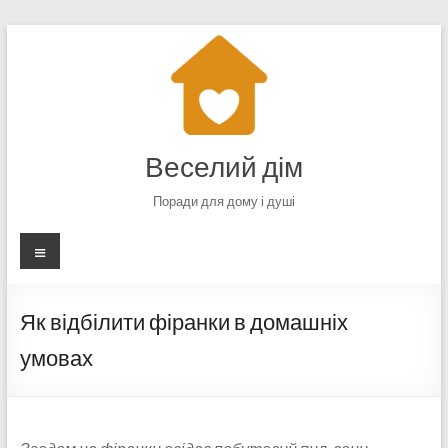
Перейти
до
вмісту
Веселий дім
Поради для дому і душі
Меню
Як відбілити фіранки в домашніх
умовах