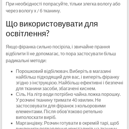
При необхідності попрасуйте, тільки злегка вологу або
через вологу х / б тканину.
Що використовувати для
освітлення?
Якщо фіранка сильно посіріла, і звичайне прання
відбілити її не допомагає, то пора застосувати більш
радикальні методи:
Порошковий відбілювач. Виберіть в магазині
найбільш підходящий для вас, і виперіть фіранку
згідно з інструкцією. Найбільш ефективні і безпечні
для тканини засоби, збагачені киснем.
Сіль. На літр води потрібно чайна ложка порошку.
У розчині тканину тримати 40 хвилин. Не
застосовувати для фіранок з кольоровими
елементами. Після обов’язково ретельно
виполоскати виріб.
Марганцівку. Розчин готувати в окремій тарі, щоб
виключити потрапляння кристаликів на тканину –