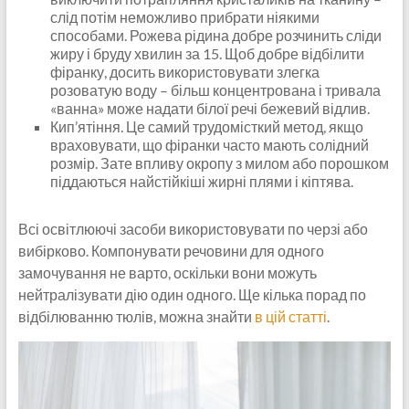
слід потім неможливо прибрати ніякими
способами. Рожева рідина добре розчинить сліди
жиру і бруду хвилин за 15. Щоб добре відбілити
фіранку, досить використовувати злегка
розоватую воду – більш концентрована і тривала
«ванна» може надати білої речі бежевий відлив.
Кип’ятіння. Це самий трудомісткий метод, якщо
враховувати, що фіранки часто мають солідний
розмір. Зате впливу окропу з милом або порошком
піддаються найстійкіші жирні плями і кіптява.
Всі освітлюючі засоби використовувати по черзі або
вибірково. Компонувати речовини для одного
замочування не варто, оскільки вони можуть
нейтралізувати дію один одного. Ще кілька порад по
відбілюванню тюлів, можна знайти
в цій статті
.