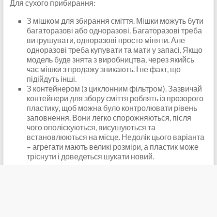
Для сухого прибирання:
З мішком для збирання сміття. Мішки можуть бути
багаторазові або одноразові. Багаторазові треба
витрушувати, одноразові просто міняти. Але
одноразові треба купувати та мати у запасі. Якщо
модель буде знята з виробництва, через якийсь
час мішки з продажу зникають. І не факт, що
підійдуть інші.
З контейнером (з циклонним фільтром). Зазвичай
контейнери для збору сміття роблять із прозорого
пластику, щоб можна було контролювати рівень
заповнення. Вони легко спорожняються, після
чого ополіскуються, висушуються та
встановлюються на місце. Недолік цього варіанта
– агрегати мають великі розміри, а пластик може
тріснути і доведеться шукати новий.