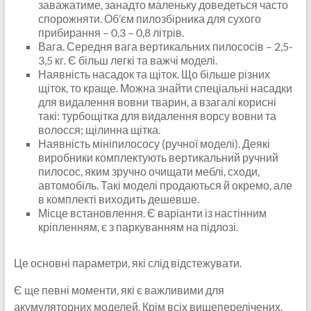
заважатиме, занадто маленьку доведеться часто
спорожняти. Об’єм пилозбірника для сухого
прибирання – 0,3 – 0,8 літрів.
Вага. Середня вага вертикальних пилососів – 2,5-
3,5 кг. Є більш легкі та важчі моделі.
Наявність насадок та щіток. Що більше різних
щіток, то краще. Можна знайти спеціальні насадки
для видалення вовни тварин, а взагалі корисні
такі: турбощітка для видалення ворсу вовни та
волосся; щілинна щітка.
Наявність мініпилососу (ручної моделі). Деякі
виробники комплектують вертикальний ручний
пилосос, яким зручно очищати меблі, сходи,
автомобіль. Такі моделі продаються й окремо, але
в комплекті виходить дешевше.
Місце встановлення. Є варіанти із настінним
кріпленням, є з паркуванням на підлозі.
Це основні параметри, які слід відстежувати.
Є ще певні моменти, які є важливими для
акумуляторних моделей. Крім всіх вищеперелічених,