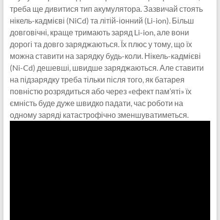
треба ще дивитися тип акумулятора. Зазвичай стоять
нікель-кадмієві (NiCd) та літій-іонний (Li-ion). Більш
довговічні, краще тримають заряд Li-ion, але вони
дорогі та довго заряджаються. Їх плюс у тому, що їх
можна ставити на зарядку будь-коли. Нікель-кадмієві
(Ni-Cd) дешевші, швидше заряджаються. Але ставити
на підзарядку треба тільки після того, як батарея
повністю розрядиться або через «ефект пам’яті» їх
ємність буде дуже швидко падати, час роботи на
одному заряді катастрофічно зменшуватиметься.