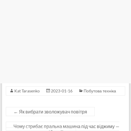
Kat Tarasenko
2023-01-16
Побутова техніка
←
Як вибрати зволожувач повітря
Чому стрибає пральна машина під час віджиму —