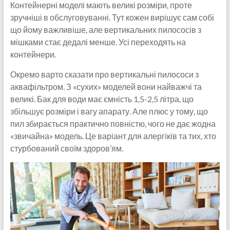
Контейнерні моделі мають великі розміри, проте
зручніші в обслуговуванні. Тут кожен вирішує сам собі
що йому важливіше, але вертикальних пилососів з
мішками стає дедалі менше. Усі переходять на
контейнери.
Окремо варто сказати про вертикальні пилососи з
аквафільтром. З «сухих» моделей вони найважчі та
великі. Бак для води має ємність 1,5-2,5 літра, що
збільшує розміри і вагу апарату. Але плюс у тому, що
пил збирається практично повністю, чого не дає жодна
«звичайна» модель. Це варіант для алергіків та тих, хто
стурбований своїм здоров’ям.