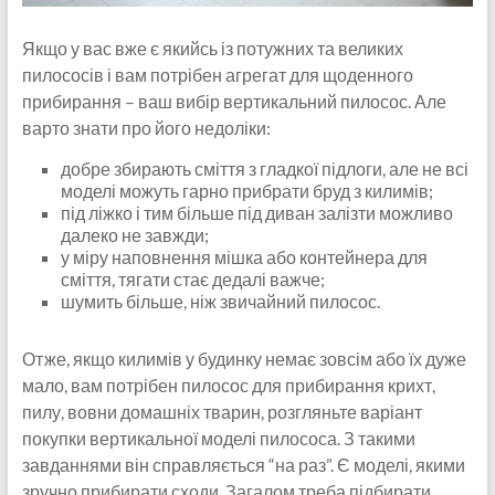
Якщо у вас вже є якийсь із потужних та великих
пилососів і вам потрібен агрегат для щоденного
прибирання – ваш вибір вертикальний пилосос. Але
варто знати про його недоліки:
добре збирають сміття з гладкої підлоги, але не всі
моделі можуть гарно прибрати бруд з килимів;
під ліжко і тим більше під диван залізти можливо
далеко не завжди;
у міру наповнення мішка або контейнера для
сміття, тягати стає дедалі важче;
шумить більше, ніж звичайний пилосос.
Отже, якщо килимів у будинку немає зовсім або їх дуже
мало, вам потрібен пилосос для прибирання крихт,
пилу, вовни домашніх тварин, розгляньте варіант
покупки вертикальної моделі пилососа. З такими
завданнями він справляється “на раз”. Є моделі, якими
зручно прибирати сходи. Загалом треба підбирати