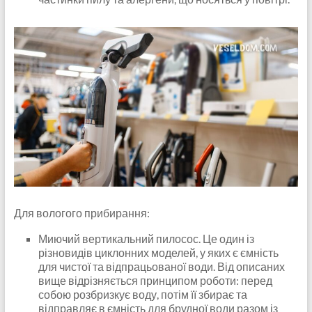
Для вологого прибирання:
Миючий вертикальний пилосос. Це один із
різновидів циклонних моделей, у яких є ємність
для чистої та відпрацьованої води. Від описаних
вище відрізняється принципом роботи: перед
собою розбризкує воду, потім її збирає та
відправляє в ємність для брудної води разом із