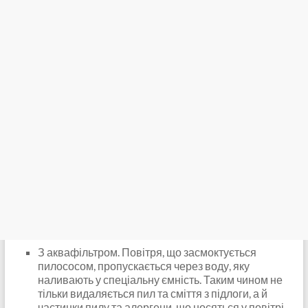
З аквафільтром. Повітря, що засмоктується
пилососом, пропускається через воду, яку
наливають у спеціальну ємність. Таким чином не
тільки видаляється пил та сміття з підлоги, а й
частинки пилу та алергени, що носяться у повітрі.