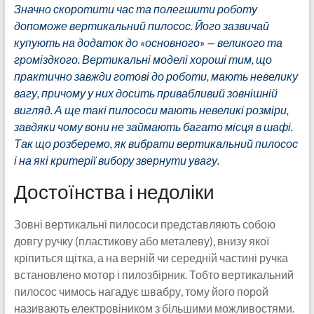
Значно скоротити час та полегшити роботу
допоможе вертикальний пилосос. Його зазвичай
купують на додаток до «основного» — великого та
громіздкого. Вертикальні моделі хороші тим, що
практично завжди готові до роботи, мають невелику
вагу, причому у них досить привабливий зовнішній
вигляд. А ще такі пилососи мають невеликі розміри,
завдяки чому вони не займають багато місця в шафі.
Так що розберемо, як вибрати вертикальний пилосос
і на які критерії вибору звернути увагу.
Достоїнства і недоліки
Зовні вертикальні пилососи представляють собою
довгу ручку (пластикову або металеву), внизу якої
кріпиться щітка, а на верній чи середній частині ручка
встановлено мотор і пилозбірник. Тобто вертикальний
пилосос чимось нагадує швабру, тому його порой
називають електровіником з більшими можливостями.