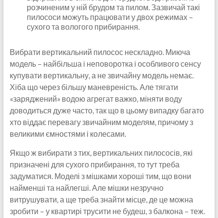
розчиненим у ній брудом та пилом. Зазвичай такі
пилососи можуть працювати у двох режимах –
сухого та вологого прибирання.
Вибрати вертикальний пилосос нескладно. Миюча
модель – найбільша і неповоротка і особливого сенсу
купувати вертикальну, а не звичайну модель немає.
Хіба що через більшу маневреність. Але тягати
«заряджений» водою агрегат важко, міняти воду
доводиться дуже часто, так що в цьому випадку багато
хто віддає перевагу звичайним моделям, причому з
великими ємностями і колесами.
Якщо ж вибирати з тих, вертикальних пилососів, які
призначені для сухого прибирання, то тут треба
задуматися. Моделі з мішками хороші тим, що вони
найменші та найлегші. Але мішки незручно
витрушувати, а ще треба знайти місце, де це можна
зробити – у квартирі трусити не будеш, з балкона – теж.