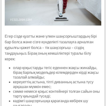
Егер сізде қуатты және үлкен шаңсорғыштардың бірі
бар болса және сізге күнделікті тазалауға арналған
құрылғы қажет болса – тік шаңсорғыш – сіздің
таңдауыңыз. Бірақ оның кемшіліктері туралы білу
керек:
олар қоқыстарды тегіс еденнен жақсы жинайды,
бірақ барлық модельдер кілемдерден кірді жақсы
тазалай алмайды;
кереуеттің астына, тіпті диванның астына түсу
әрқашан мүмкін емес;
сөмке немесе қоқыс контейнері толған сайын оны
тарту қиындай түседі;
кәдімгі шаңсорғышқа қарағанда көбірек шу
шығарады.