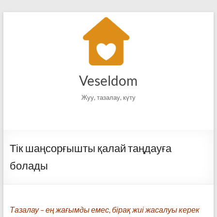
Skip
to
content
Veseldom
Жуу, тазалау, күту
Тік шаңсорғышты қалай таңдауға
болады
Тазалау – ең жағымды емес, бірақ жиі жасалуы керек