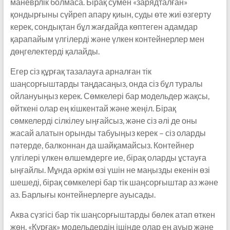
маневрлік болмаса. Бірақ сумен «зарядталған»
қондырғыны сүйреп апару қиын, суды өте жиі өзгерту
керек, сондықтан бұл жағдайда көптеген адамдар
қарапайым үлгілерді және үлкен контейнерлер мен
дөңгелектерді қалайды.
Егер сіз құрғақ тазалауға арналған тік
шаңсорғыштарды таңдасаңыз, онда сіз бұл туралы
ойлануыңыз керек. Сөмкелері бар модельдер жақсы,
өйткені олар ең кішкентай және жеңіл. Бірақ
сөмкелерді сілкілеу ыңғайсыз, және сіз әлі де оны
жасай алатын орынды табуыңыз керек – сіз оларды
пәтерде, балконнан да шайқамайсыз. Контейнер
үлгілері үлкен өлшемдерге ие, бірақ оларды ұстауға
ыңғайлы. Мұнда әркім өзі үшін не маңызды екенін өзі
шешеді, бірақ сөмкелері бар тік шаңсорғыштар аз және
аз. Барлығы контейнерлерге ауысады.
Аква сүзгісі бар тік шаңсорғыштарды бөлек атап өткен
жөн. «Құрғақ» модельдердің ішінде олар ең ауыр және