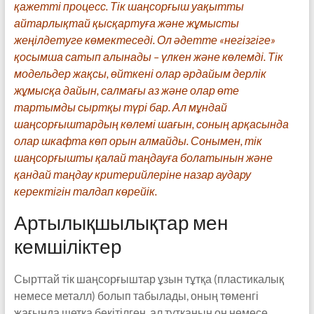
қажетті процесс. Тік шаңсорғыш уақытты
айтарлықтай қысқартуға және жұмысты
жеңілдетуге көмектеседі. Ол әдетте «негізгіге»
қосымша сатып алынады – үлкен және көлемді. Тік
модельдер жақсы, өйткені олар әрдайым дерлік
жұмысқа дайын, салмағы аз және олар өте
тартымды сыртқы түрі бар. Ал мұндай
шаңсорғыштардың көлемі шағын, соның арқасында
олар шкафта көп орын алмайды. Сонымен, тік
шаңсорғышты қалай таңдауға болатынын және
қандай таңдау критерийлеріне назар аудару
керектігін талдап көрейік.
Артылықшылықтар мен
кемшіліктер
Сырттай тік шаңсорғыштар ұзын тұтқа (пластикалық
немесе металл) болып табылады, оның төменгі
жағында щетка бекітілген, ал тұтқаның оң немесе