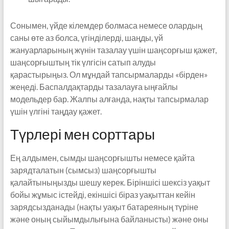
Сонымен, үйде кілемдер болмаса немесе олардың
саны өте аз болса, үгінділерді, шаңды, үй
жануарларының жүнін тазалау үшін шаңсорғыш қажет,
шаңсорғыштың тік үлгісін сатып алуды
қарастырыңыз. Ол мұндай тапсырмаларды «бірден»
жеңеді. Баспалдақтарды тазалауға ыңғайлы
модельдер бар. Жалпы алғанда, нақты тапсырмалар
үшін үлгіні таңдау қажет.
Түрлері мен сорттары
Ең алдымен, сымды шаңсорғышты немесе қайта
зарядталатын (сымсыз) шаңсорғышты
қалайтыныңызды шешу керек. Біріншісі шексіз уақыт
бойы жұмыс істейді, екіншісі біраз уақыттан кейін
зарядсызданады (нақты уақыт батареяның түріне
және оның сыйымдылығына байланысты) және оны