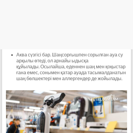
Аква сүзгісі бар. Шаңсорғышпен сорылған ауа су
арқылы өтеді, ол арнайы ыдысқа
құйылады. Осылайша, еденнен шаң мен қоқыстар
ғана емес, сонымен қатар ауада тасымалданатын
шаң бөлшектері мен аллергендер де жойылады.