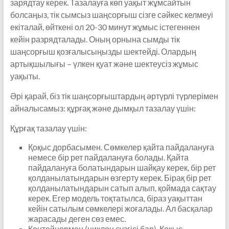
зарядтау керек. Тазалауға көп уақыт жұмсайтын
болсаңыз, тік сымсыз шаңсорғыш сізге сәйкес келмеуі
екіталай, өйткені ол 20-30 минут жұмыс істегеннен
кейін разрядталады. Оның орнына сымды тік
шаңсорғыш қозғалысыңызды шектейді. Олардың
артықшылығы – үлкен қуат және шектеусіз жұмыс
уақыты.
Әрі қарай, біз тік шаңсорғыштардың әртүрлі түрлерімен
айналысамыз: құрғақ және дымқыл тазалау үшін:
Құрғақ тазалау үшін:
Қоқыс дорбасымен. Сөмкелер қайта пайдалануға
немесе бір рет пайдалануға болады. Қайта
пайдалануға болатындарын шайқау керек, бір рет
қолданылатындарын өзгерту керек. Бірақ бір рет
қолданылатындарын сатып алып, қоймада сақтау
керек. Егер модель тоқтатылса, біраз уақыттан
кейін сатылым сөмкелері жоғалады. Ал басқалар
жарасады деген сөз емес.
Контейнермен (циклон сүзгісі бар). Қоқыс