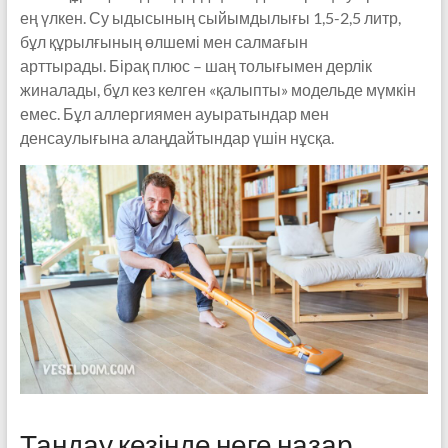
ең үлкен. Су ыдысының сыйымдылығы 1,5-2,5 литр,
бұл құрылғының өлшемі мен салмағын
арттырады. Бірақ плюс – шаң толығымен дерлік
жиналады, бұл кез келген «қалыпты» модельде мүмкін
емес. Бұл аллергиямен ауыратындар мен
денсаулығына алаңдайтындар үшін нұсқа.
Таңдау кезінде неге назар