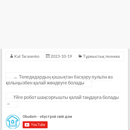
Kat Tarasenko
2023-10-19
Тұрмыстық техника
←
Теледидардың қашықтан басқару пультін өз
қолыңызбен қалай жөндеуге болады
Үйге робот шаңсорғышты қалай таңдауға болады
→