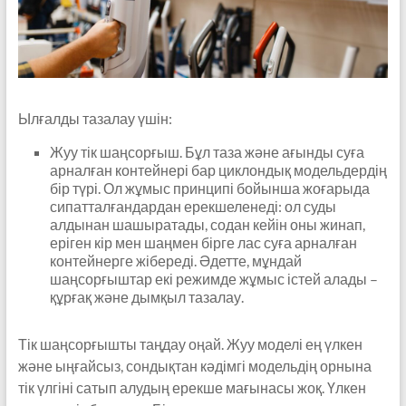
Ылғалды тазалау үшін:
Жуу тік шаңсорғыш. Бұл таза және ағынды суға
арналған контейнері бар циклондық модельдердің
бір түрі. Ол жұмыс принципі бойынша жоғарыда
сипатталғандардан ерекшеленеді: ол суды
алдынан шашыратады, содан кейін оны жинап,
еріген кір мен шаңмен бірге лас суға арналған
контейнерге жібереді. Әдетте, мұндай
шаңсорғыштар екі режимде жұмыс істей алады –
құрғақ және дымқыл тазалау.
Тік шаңсорғышты таңдау оңай. Жуу моделі ең үлкен
және ыңғайсыз, сондықтан кәдімгі модельдің орнына
тік үлгіні сатып алудың ерекше мағынасы жоқ. Үлкен