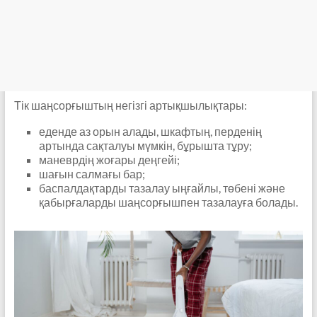
Тік шаңсорғыштың негізгі артықшылықтары:
еденде аз орын алады, шкафтың, перденің
артында сақталуы мүмкін, бұрышта тұру;
маневрдің жоғары деңгейі;
шағын салмағы бар;
баспалдақтарды тазалау ыңғайлы, төбені және
қабырғаларды шаңсорғышпен тазалауға болады.