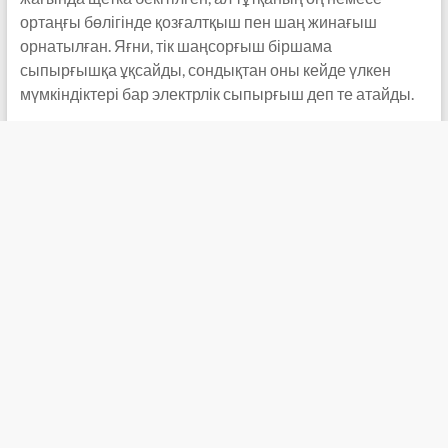
ортаңғы бөлігінде қозғалтқыш пен шаң жинағыш
орнатылған. Яғни, тік шаңсорғыш біршама
сыпырғышқа ұқсайды, сондықтан оны кейде үлкен
мүмкіндіктері бар электрлік сыпырғыш деп те атайды.