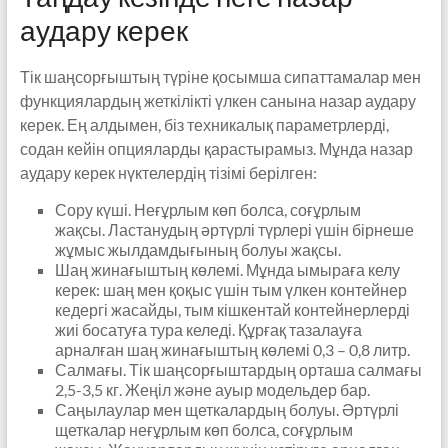
аудару керек
Тік шаңсорғыштың түріне қосымша сипаттамалар мен
функциялардың жеткілікті үлкен санына назар аудару
керек. Ең алдымен, біз техникалық параметрлерді,
содан кейін опцияларды қарастырамыз. Мұнда назар
аудару керек нүктелердің тізімі берілген:
Сору күші. Неғұрлым көп болса, соғұрлым
жақсы. Ластанудың әртүрлі түрлері үшін бірнеше
жұмыс жылдамдығының болуы жақсы.
Шаң жинағыштың көлемі. Мұнда ымыраға келу
керек: шаң мен қоқыс үшін тым үлкен контейнер
кедергі жасайды, тым кішкентай контейнерлерді
жиі босатуға тура келеді. Құрғақ тазалауға
арналған шаң жинағыштың көлемі 0,3 – 0,8 литр.
Салмағы. Тік шаңсорғыштардың орташа салмағы
2,5-3,5 кг. Жеңіл және ауыр модельдер бар.
Саңылаулар мен щеткалардың болуы. Әртүрлі
щеткалар неғұрлым көп болса, соғұрлым