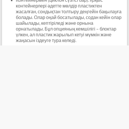
контейнерлері әдетте мөлдір пластиктен
жасалған, сондықтан толтыру деңгейін бақылауға
болады. Олар оңай босатылады, содан кейін олар
шайылады, кептіріледі және орнына
орнатылады. Бұл опцияның кемшілігі – блоктар
үлкен, ал пластик жарылып кетуі мүмкін және
жаңасын іздеуге тура келеді.