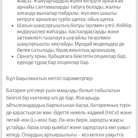
жақсы. Жануарлардың жүнін кетіруге арналған
арнайы саптамаларды табуға болады, жалпы
алғанда мыналар пайдалы: жүн мен шашты
кетіруге арналған турбо щетка; ойық щетка.
Шағын шаңсорғыштың болуы (қолмен үлгі). Кейбір
өндірушілер жиһазды, баспалдақтарды және
автокөлікті тазалауға ыңғайлы тік қолмен
шаңсорғышты аяқтайды. Мұндай модельдер де
бөлек сатылады, бірақ жиынтық арзанырақ.
Орнату орны. Қабырғаға бекітетін опциялар бар,
еденде тұрақ бар опциялар бар.
Бұл бақыланатын негізгі параметрлер.
Батарея үлгілері үшін маңызды болып табылатын
белгілі бір нүктелер әлі де бар. Жоғарыда
айтылғандардың барлығынан басқа, батареяның түрін
де қарастырған жөн. Әдетте никель-кадмий (NiCd) және
литий-ион (Li-ион) бар. Ли-ион берік, зарядты жақсы
ұстайды, бірақ олар қымбат және зарядтауға көп уақыт
кетеді. Олардың артықшылығы – кез келген уақытта