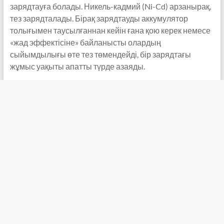
зарядтауға болады. Никель-кадмий (Ni-Cd) арзанырақ,
тез зарядталады. Бірақ зарядтауды аккумулятор
толығымен таусылғаннан кейін ғана қою керек немесе
«жад эффектісіне» байланысты олардың
сыйымдылығы өте тез төмендейді, бір зарядтағы
жұмыс уақыты апатты түрде азаяды.