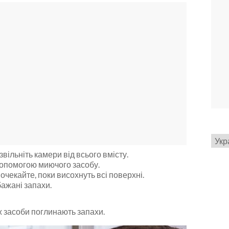
Вибр
мов
звільніть камери від всього вмісту.
 допомогою миючого засобу.
чекайте, поки висохнуть всі поверхні.
бажані запахи.
ж засоби поглинають запахи.