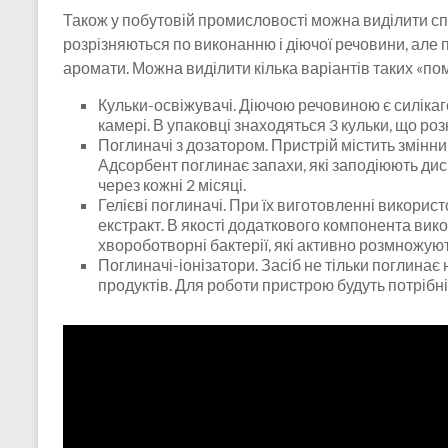
Також у побутовій промисловості можна виділити сп
розрізняються по виконанню і діючої речовини, але 
аромати. Можна виділити кілька варіантів таких «пом
Кульки-освіжувачі. Діючою речовиною є силікаг
камері. В упаковці знаходяться 3 кульки, що ро
Поглиначі з дозатором. Пристрій містить змінни
Адсорбент поглинає запахи, які заподіюють ди
через кожні 2 місяці.
Гелієві поглиначі. При їх виготовленні викорис
екстракт. В якості додаткового компонента вик
хвороботворні бактерії, які активно розмножую
Поглиначі-іонізатори. Засіб не тільки поглинає
продуктів. Для роботи пристрою будуть потрібні