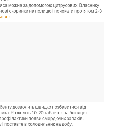
м’яса можна за допомогою цитрусових. Власнику
ові скоринки на полицю і почекати протягом 2-3
ьовок
.
рбенту дозволить швидко позбавитися від
ика. Розколіть 10-20 таблеток на блюдце і
 профілактики появи смердючих запахів.
у і поставте в холодильник на добу.