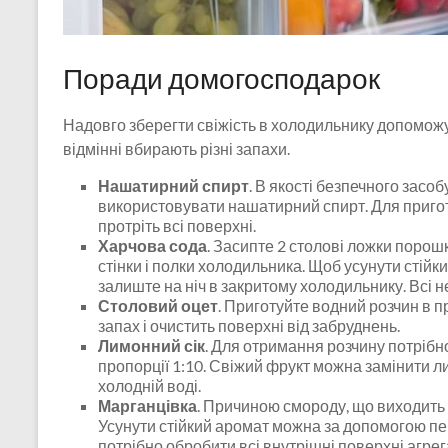
Поради домогосподарок
Надовго зберегти свіжість в холодильнику допоможут
відмінні вбирають різні запахи.
Нашатирний спирт
. В якості безпечного засо
використовувати нашатирний спирт. Для приготу
протріть всі поверхні.
Харчова сода
. Засипте 2 столові ложки порош
стінки і полки холодильника. Щоб усунути стійк
залиште на ніч в закритому холодильнику. Всі 
Столовий оцет
. Приготуйте водний розчин в п
запах і очистить поверхні від забруднень.
Лимонний сік
. Для отримання розчину потрібн
пропорції 1:10. Свіжий фрукт можна замінити л
холодній воді.
Марганцівка
. Причиною смороду, що виходить 
Усунути стійкий аромат можна за допомогою п
потрібно обробити всі внутрішні поверхні агрег