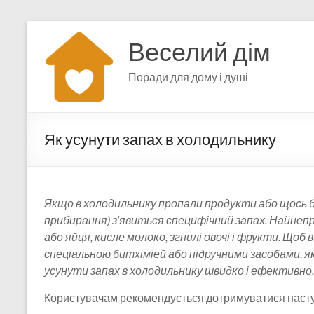
Перейти
до
Веселий дім
вмісту
Поради для дому і душі
Як усунути запах в холодильнику
Якщо в холодильнику пропали продукти або щось б
прибирання) з’явиться специфічний запах. Найнепр
або яйця, кисле молоко, згнилі овочі і фрукти. Щ
спеціальною битхіміей або підручними засобами, як
усунути запах в холодильнику швидко і ефективно.
Користувачам рекомендується дотримуватися наступ