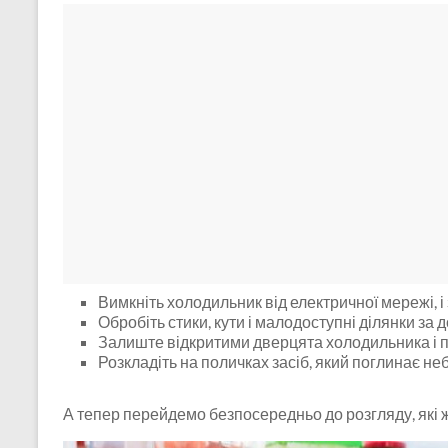
Вимкніть холодильник від електричної мережі, і 
Обробіть стики, кути і малодоступні ділянки за
Залиште відкритими дверцята холодильника і по
Розкладіть на поличках засіб, який поглинає не
А тепер перейдемо безпосередньо до розгляду, які 