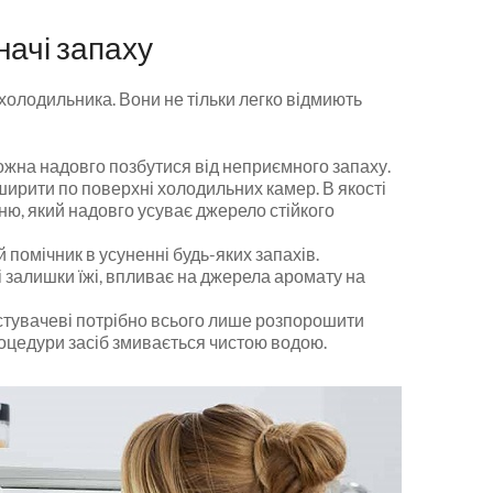
начі запаху
олодильника. Вони не тільки легко відмиють
жна надовго позбутися від неприємного запаху.
ширити по поверхні холодильних камер. В якості
ню, який надовго усуває джерело стійкого
 помічник в усуненні будь-яких запахів.
 і залишки їжі, впливає на джерела аромату на
стувачеві потрібно всього лише розпорошити
оцедури засіб змивається чистою водою.