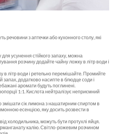
ь речовини з аптечки або кухонного столу, які
бу для усунення стійкого запаху, можна
вання розчину додайте чайну ложку в літр води і
ку в літр води і ретельно перемішайте. Промийте
ий запах, додатково насипте в блюдце соди і
небажані аромати будуть поглинені.
ропорції 1:1. Кислота нейтралізує неприємний
о змішати сік лимона з нашатирним спиртом в
имонною есенцією, яку досить розвести в
від холодильника, можуть бути протухлі яйця.
ерманганату калію. Світло-рожевим розчином
атів.