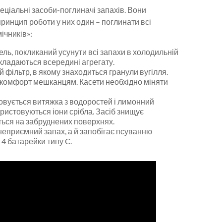
еціальні засоби-поглиначі запахів. Вони
принцип роботи у них один – поглинати всі
ічників»:
ель, покликаний усунути всі запахи в холодильній
зкладаються всередині агрегату.
й фільтр, в якому знаходиться гранули вугілля.
скомфорт мешканцям. Касети необхідно міняти
товується витяжка з водоростей і лимонний
ористовуються іони срібла. Засіб знищує
ться на забруднених поверхнях.
 неприємний запах, а й запобігає псуванню
 4 батарейки типу C.