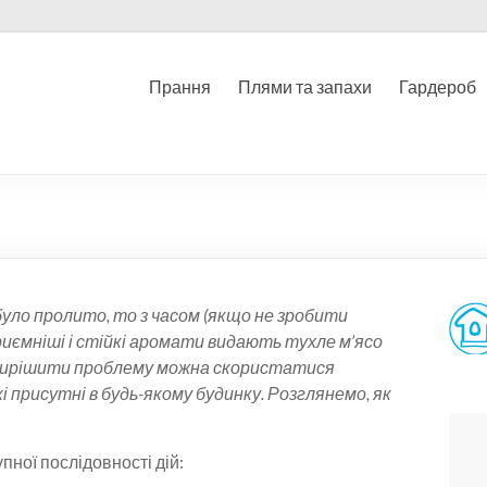
Прання
Плями та запахи
Гардероб
уло пролито, то з часом (якщо не зробити
иємніші і стійкі аромати видають тухле м’ясо
об вирішити проблему можна скористатися
і присутні в будь-якому будинку. Розглянемо, як
ної послідовності дій: