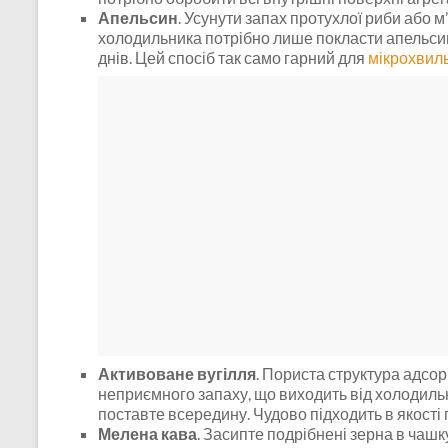
Апельсин
. Усунути запах протухлої риби або 
холодильника потрібно лише покласти апельсин
днів. Цей спосіб так само гарний для
мікрохвил
Активоване вугілля
. Пориста структура адсо
неприємного запаху, що виходить від холодильн
поставте всередину. Чудово підходить в якості
Мелена кава
. Засипте подрібнені зерна в чашк