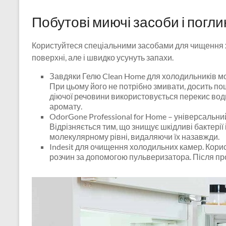
Побутові миючі засоби і погли
Користуйтеся спеціальними засобами для чищення х
поверхні, але і швидко усунуть запахи.
Завдяки Гелю Clean Home для холодильників мо
При цьому його не потрібно змивати, досить по
діючої речовини використовується перекис вод
аромату.
OdorGone Professional for Home – універсальний
Відрізняється тим, що знищує шкідливі бактерії
молекулярному рівні, видаляючи їх назавжди.
Indesit для очищення холодильних камер. Кори
розчин за допомогою пульверизатора. Після пр