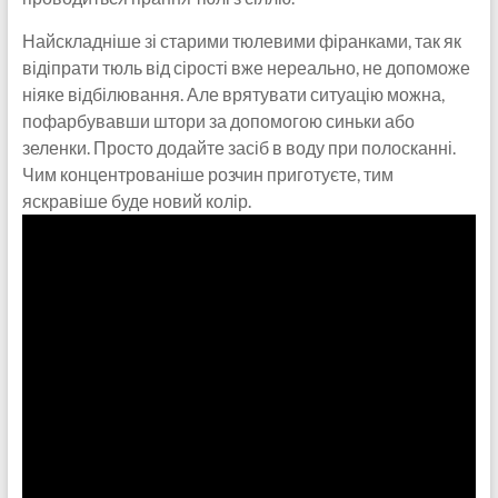
Найскладніше зі старими тюлевими фіранками, так як
відіпрати тюль від сірості вже нереально, не допоможе
ніяке відбілювання. Але врятувати ситуацію можна,
пофарбувавши штори за допомогою синьки або
зеленки. Просто додайте засіб в воду при полосканні.
Чим концентрованіше розчин приготуєте, тим
яскравіше буде новий колір.