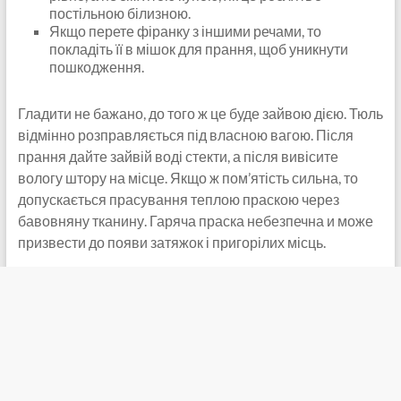
постільною білизною.
Якщо перете фіранку з іншими речами, то
покладіть її в мішок для прання, щоб уникнути
пошкодження.
Гладити не бажано, до того ж це буде зайвою дією. Тюль
відмінно розправляється під власною вагою. Після
прання дайте зайвій воді стекти, а після вивісите
вологу штору на місце. Якщо ж пом’ятість сильна, то
допускається прасування теплою праскою через
бавовняну тканину. Гаряча праска небезпечна и може
призвести до появи затяжок і пригорілих місць.