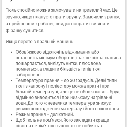
Тюль спокійно можна замочувати на тривалий час. Це
зручно, якщо плануєте прати вручну. Замочили з ранку,
а прийшовши з роботи, швидко попрати і вивісити
фіранку сушитися.
Якщо перете в пральній машині:
Обов’язково відключіть віджимання або
встановіть мінімум оборотів, інакше ніжна тканина
пошарпається, вилізуть нитки, плюс вона
помнеться, а гладити більшість типів тюлі
заборонено.
Температура прання – до 30 градусів. Деякі типи
тюлі з капрону і поліестеру можна прати і при
більшій температурі, але це не обов’язково – бруд
відмінно виводиться і при низькому нагріванні
води. До того ж невелика температура знижує
ризики пошкодження матеріалу і його пожовтіння.
Режим прання – делікатний.
Щоб тюль не пом’явся, його закладати краще
рівно, а не зім’ятою купою, як це роблять з