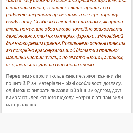
Час від часу необхідно освіжати фіранки, щоб кімната
сяяла чистотою, а сонячне світло проникало і
радувало яскравими променями, а не через призму
бруду і пилу. Особливих складнощів в тому, як прати
тюль, немає, але обов’язково потрібно враховувати
деякі нюанси, такі як матеріал фіранки і відповідний
для нього режим прання. Розглянемо основні правила,
які потрібно враховувати, щоб дістати з пральної
машинки чистий тюль, а не зім’яте «дещо», а також,
як правильно сушити і виводити плями.
Перед тим як прати тюль, визначте, з якої тканини він
пошитий. Різні матеріали – різні особливості догляду,
одні можна випрати як зазвичай з іншим одягом, другі
вимагають делікатного підходу. Розрізняють такі види
матеріалу тюлі: