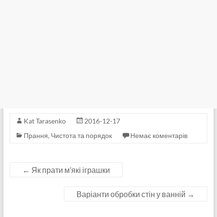
Kat Tarasenko
2016-12-17
Прання
,
Чистота та порядок
Немає коментарів
←
Як прати м’які іграшки
Варіанти обробки стін у ванній
→