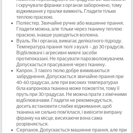
і скручувати фіранки з органзи заборонено, тому
віджимання у пралки вимкніть. Гладити тільки
теплою праскою.
Поліестер. Звичайне ручне або машинне прання.
Гладити можна, але тільки через тканину теплою
праскою, інакше ушкодяться волокна.
Вуаль. Як і органза, вимагає делікатного підходу.
Температура прання тюлі з вуалі – до 30 градусів.
Відбілювачі і агресивні миючі засоби
протипоказані. Не прасувати парозволожувачем.
Допускається прасування через тканину.
Капрон. З такого тюлю добре вимиваються
забруднення. Допускається звичайне прання при
40-60 градусах, але при високих температурах
біла капронова тканина може пожовтіти, тому її
пруть при 30 градусах. Не можна прати з хімічними
відбілювачами. Гладити не рекомендується,
досить встановити слабке віджимання, щоб
тканина не сильно пом’ялася, і вивісити випрану
фіранку на місце, висихаючи вона сама
розрівняється.
Серпанок. Допускається машинне прання, але при