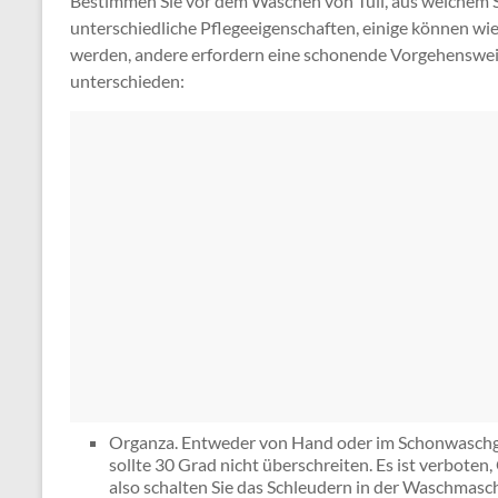
Bestimmen Sie vor dem Waschen von Tüll, aus welchem ​​S
unterschiedliche Pflegeeigenschaften, einige können 
werden, andere erfordern eine schonende Vorgehensweis
unterschieden:
Organza. Entweder von Hand oder im Schonwaschg
sollte 30 Grad nicht überschreiten. Es ist verbote
also schalten Sie das Schleudern in der Waschmasc