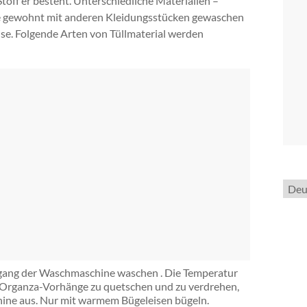
toff er besteht. Unterschiedliche Materialien –
wie gewohnt mit anderen Kleidungsstücken gewaschen
e. Folgende Arten von Tüllmaterial werden
Spra
ausw
ang der Waschmaschine waschen . Die Temperatur
n, Organza-Vorhänge zu quetschen und zu verdrehen,
hine aus. Nur mit warmem Bügeleisen bügeln.