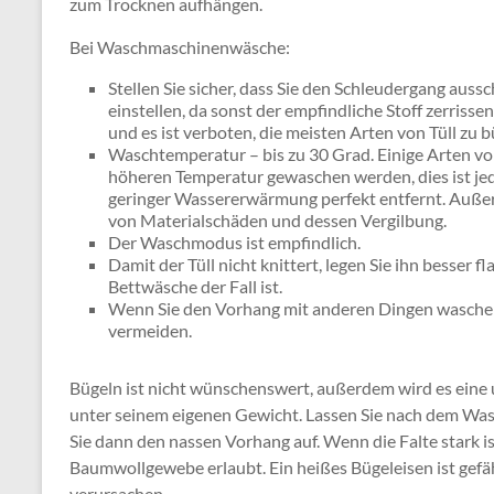
zum Trocknen aufhängen.
Bei Waschmaschinenwäsche:
Stellen Sie sicher, dass Sie den Schleudergang aus
einstellen, da sonst der empfindliche Stoff zerris
und es ist verboten, die meisten Arten von Tüll zu b
Waschtemperatur – bis zu 30 Grad. Einige Arten vo
höheren Temperatur gewaschen werden, dies ist jed
geringer Wassererwärmung perfekt entfernt. Außer
von Materialschäden und dessen Vergilbung.
Der Waschmodus ist empfindlich.
Damit der Tüll nicht knittert, legen Sie ihn besser f
Bettwäsche der Fall ist.
Wenn Sie den Vorhang mit anderen Dingen waschen,
vermeiden.
Bügeln ist nicht wünschenswert, außerdem wird es eine un
unter seinem eigenen Gewicht. Lassen Sie nach dem Wa
Sie dann den nassen Vorhang auf. Wenn die Falte stark i
Baumwollgewebe erlaubt. Ein heißes Bügeleisen ist gefä
verursachen.