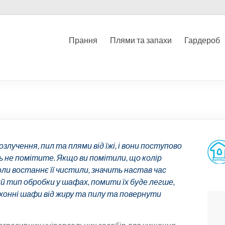
Прання
Плями та запахи
Гардероб
лучення, пил та плями від їжі, і вони поступово
ь не помітите. Якщо ви помітили, що колір
оли востаннє її чистили, значить настав час
й тип обробки у шафах, помити їх буде легше,
ухонні шафи від жиру та пилу та повернути