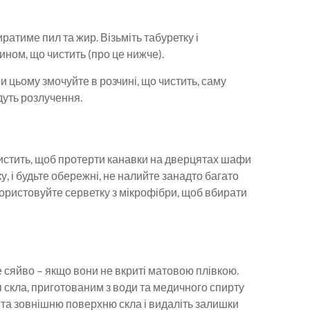
ратиме пил та жир. Візьміть табуретку і
ином, що чистить (про це нижче).
и цьому змочуйте в розчині, що чистить, саму
дуть розлучення.
 чистить, щоб протерти канавки на дверцятах шафи
у, і будьте обережні, не налийте занадто багато
икористовуйте серветку з мікрофібри, щоб вбирати
е сяйво – якщо вони не вкриті матовою плівкою.
скла, приготованим з води та медичного спирту
 та зовнішню поверхню скла і видаліть залишки