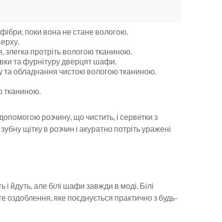
офібри, поки вона не стане вологою.
ерху.
 злегка протріть вологою тканиною.
авки та фурнітуру дверцят шафи.
у та обладнання чистою вологою тканиною.
ю тканиною.
допомогою розчину, що чистить, і серветки з
 зубну щітку в розчин і акуратно потріть уражені
і йдуть, але білі шафи завжди в моді. Білі
е оздоблення, яке поєднується практично з будь-