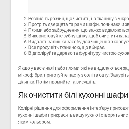
Розпиліть розчин, що чистить, на тканину з мікр
Протріть дверцята та рами шафи, починаючи зв
Плями або забруднення, що важко видаляються,
Використовуйте зубну щітку, щоб очистити кан
Видаліть залишки засобу для чищення з корпус
Все просушіть тканиною, що вбирає.
Відполіруйте дерево та фурнітуру чистою сухо
Якщо у вас є наліт або плями, які не видаляються за 
мікрофібри, приготуйте пасту з солі та оцту. Зануріть
ділянки. Потім промийте та висушіть.
Як очистити білі кухонні шафи
Колірні рішення для оформлення інтер’єру приходять 
кухонні шафи прикрасять вашу кухню і створять чист
яким кольором.