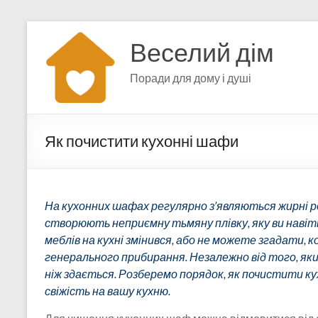
Перейти
до
Веселий дім
вмісту
Поради для дому і душі
Як почистити кухонні шафи
На кухонних шафах регулярно з’являються жирні роз
створюють неприємну тьмяну плівку, яку ви навіт
меблів на кухні змінився, або не можете згадати, к
генерального прибирання. Незалежно від того, яки
ніж здається. Розберемо порядок, як почистити к
свіжість на вашу кухню.