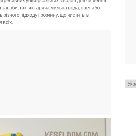
агресивних універсальних засобів для чищення
засоби, такі як гаряча мильна вода, оцет або
різного підходу і розчину, що чистить, в
 всіх.
Вибр
мов