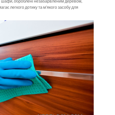
і шафи, оброблені незабарвленим деревом,
гає легкого дотику та м’якого засобу для