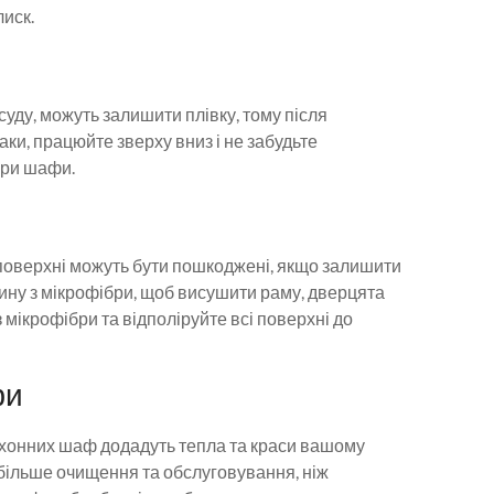
иск.
осуду, можуть залишити плівку, тому після
ки, працюйте зверху вниз і не забудьте
ури шафи.
поверхні можуть бути пошкоджені, якщо залишити
нину з мікрофібри, щоб висушити раму, дверцята
 мікрофібри та відполіруйте всі поверхні до
фи
ухонних шаф додадуть тепла та краси вашому
більше очищення та обслуговування, ніж