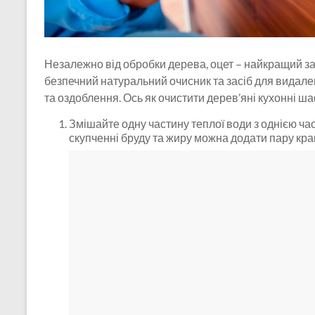
Незалежно від обробки дерева, оцет – найкращий за
безпечний натуральний очисник та засіб для видале
та оздоблення. Ось як очистити дерев’яні кухонні ш
Змішайте одну частину теплої води з однією ча
скупченні бруду та жиру можна додати пару кра