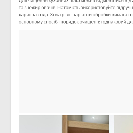
Для чищення кухонних шаф можна відмовитися від 
та знежирювачів. Натомість використовуйте підручні 
харчова сода. Хоча різні варіанти обробки вимагають 
основному спосіб і порядок очищення однаковий для