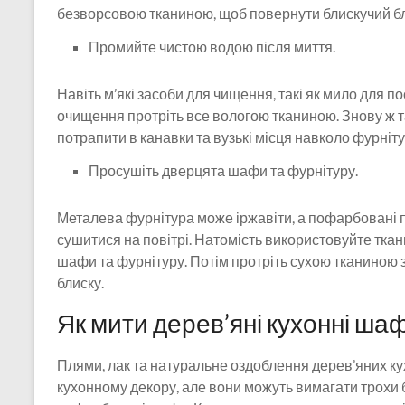
безворсовою тканиною, щоб повернути блискучий бл
Промийте чистою водою після миття.
Навіть м’які засоби для чищення, такі як мило для п
очищення протріть все вологою тканиною. Знову ж та
потрапити в канавки та вузькі місця навколо фурніт
Просушіть дверцята шафи та фурнітуру.
Металева фурнітура може іржавіти, а пофарбовані 
сушитися на повітрі. Натомість використовуйте тка
шафи та фурнітуру. Потім протріть сухою тканиною з
блиску.
Як мити дерев’яні кухонні ша
Плями, лак та натуральне оздоблення дерев’яних к
кухонному декору, але вони можуть вимагати трохи 