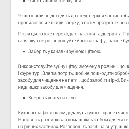
Чистіть шафи зверху вниз.
Якщо шафи не доходять до стелі, верхня частина зби
пропилососьте шафи зверху, а потім протріть їх розч
Після цього вже переходьте на стіни та дверцята. Пр
ганчірку, і не розпорошуйте його на шафу, інакше бу
Заберіть у канавки зубною щіткою.
Використовуйте зубну щітку, змочену в розчині, що
і фурнітурі. Злегка потріть, щоб не пошкодити обробк
засобу для чищення на петлі, щоб запобігти іржі. В
надлишки засобу для чищення.
Зверніть увагу на скло.
Кухонні шафи зі склом додадуть кухні яскраве і чист
Наповніть розпилювач домашнім засобом для миття 
на рівних частинах. Розпорошіть засіб на внутрішню