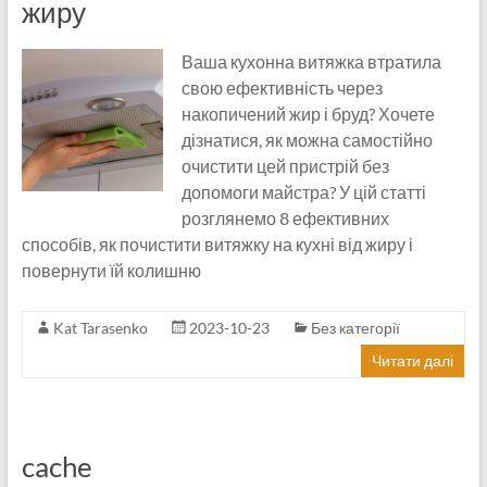
жиру
Ваша кухонна витяжка втратила
свою ефективність через
накопичений жир і бруд? Хочете
дізнатися, як можна самостійно
очистити цей пристрій без
допомоги майстра? У цій статті
розглянемо 8 ефективних
способів, як почистити витяжку на кухні від жиру і
повернути їй колишню
Kat Tarasenko
2023-10-23
Без категорії
Читати далі
cache