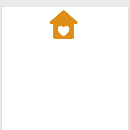
Перейти
до
вмісту