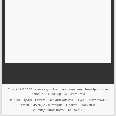
Copyright © 2026
Веселий дім
. Все права защищены. Тема
Spacious
от
ThemeGrill. На платформе:
WordPress
.
Ванная
Кухня
Глажка
Верхняя одежда
Обувь
Материалы и
ткани
Моющие и чистящие
О сайте
Политика
конфиденциальности
Контакты