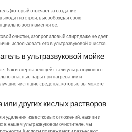
ель (который отвечает за создание
 выходит из строя, высвобождая свою
енциально воспламеняя ее.
овой очистки, изопропиловый спирт даже не дает
ичин использовать его в ультразвуковой очистке.
атель в ультразвуковой мойке
ает бак из нержавеющей стали ультразвукового
ально опасные пары при нагревании и
ь лучшие чистящие средства, которые вы можете
а или других кислых растворов
для удаления известковых отложений, накипи и
их в нашем ультразвуковом очистителе, мы
рожности. Кислоты повреждают и разъедают