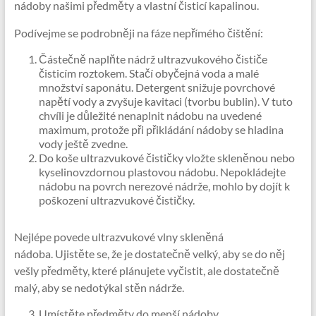
nádoby našimi předměty a vlastní čisticí kapalinou.
Podívejme se podrobněji na fáze nepřímého čištění:
Částečně naplňte nádrž ultrazvukového čističe
čisticím roztokem. Stačí obyčejná voda a malé
množství saponátu. Detergent snižuje povrchové
napětí vody a zvyšuje kavitaci (tvorbu bublin). V tuto
chvíli je důležité nenaplnit nádobu na uvedené
maximum, protože při přikládání nádoby se hladina
vody ještě zvedne.
Do koše ultrazvukové čističky vložte skleněnou nebo
kyselinovzdornou plastovou nádobu. Nepokládejte
nádobu na povrch nerezové nádrže, mohlo by dojít k
poškození ultrazvukové čističky.
Nejlépe povede ultrazvukové vlny skleněná
nádoba. Ujistěte se, že je dostatečně velký, aby se do něj
vešly předměty, které plánujete vyčistit, ale dostatečně
malý, aby se nedotýkal stěn nádrže.
Umístěte předměty do menší nádoby.