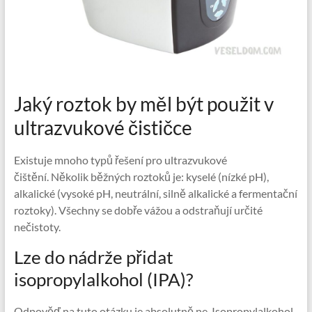
Jaký roztok by měl být použit v
ultrazvukové čističce
Existuje mnoho typů řešení pro ultrazvukové
čištění. Několik běžných roztoků je: kyselé (nízké pH),
alkalické (vysoké pH, neutrální, silně alkalické a fermentační
roztoky). Všechny se dobře vážou a odstraňují určité
nečistoty.
Lze do nádrže přidat
isopropylalkohol (IPA)?
Odpověď na tuto otázku je absolutně ne. Isopropylalkohol