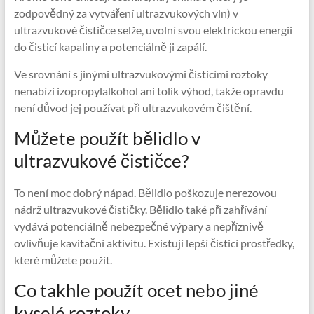
zodpovědný za vytváření ultrazvukových vln) v
ultrazvukové čističce selže, uvolní svou elektrickou energii
do čisticí kapaliny a potenciálně ji zapálí.
Ve srovnání s jinými ultrazvukovými čisticími roztoky
nenabízí izopropylalkohol ani tolik výhod, takže opravdu
není důvod jej používat při ultrazvukovém čištění.
Můžete použít bělidlo v
ultrazvukové čističce?
To není moc dobrý nápad. Bělidlo poškozuje nerezovou
nádrž ultrazvukové čističky. Bělidlo také při zahřívání
vydává potenciálně nebezpečné výpary a nepříznivě
ovlivňuje kavitační aktivitu. Existují lepší čisticí prostředky,
které můžete použít.
Co takhle použít ocet nebo jiné
kyselé roztoky