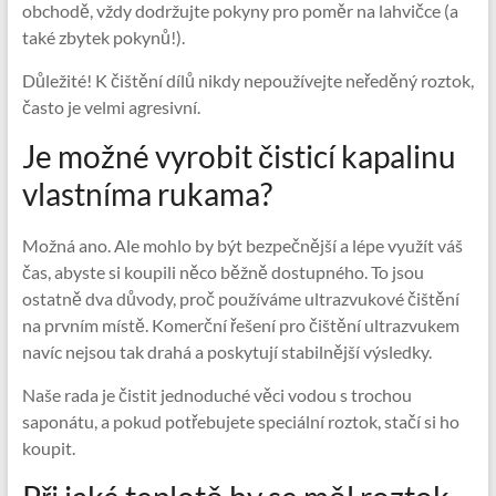
obchodě, vždy dodržujte pokyny pro poměr na lahvičce (a
také zbytek pokynů!).
Důležité! K čištění dílů nikdy nepoužívejte neředěný roztok,
často je velmi agresivní.
Je možné vyrobit čisticí kapalinu
vlastníma rukama?
Možná ano. Ale mohlo by být bezpečnější a lépe využít váš
čas, abyste si koupili něco běžně dostupného. To jsou
ostatně dva důvody, proč používáme ultrazvukové čištění
na prvním místě. Komerční řešení pro čištění ultrazvukem
navíc nejsou tak drahá a poskytují stabilnější výsledky.
Naše rada je čistit jednoduché věci vodou s trochou
saponátu, a pokud potřebujete speciální roztok, stačí si ho
koupit.