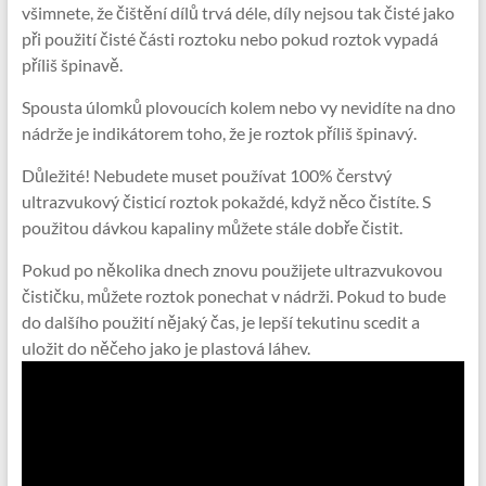
všimnete, že čištění dílů trvá déle, díly nejsou tak čisté jako
při použití čisté části roztoku nebo pokud roztok vypadá
příliš špinavě.
Spousta úlomků plovoucích kolem nebo vy nevidíte na dno
nádrže je indikátorem toho, že je roztok příliš špinavý.
Důležité! Nebudete muset používat 100% čerstvý
ultrazvukový čisticí roztok pokaždé, když něco čistíte. S
použitou dávkou kapaliny můžete stále dobře čistit.
Pokud po několika dnech znovu použijete ultrazvukovou
čističku, můžete roztok ponechat v nádrži. Pokud to bude
do dalšího použití nějaký čas, je lepší tekutinu scedit a
uložit do něčeho jako je plastová láhev.