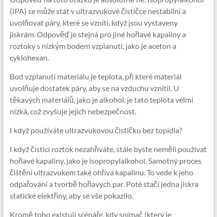
(IPA) se může stát v ultrazvukové čističce nestabilní a
uvolňovat páry, které se vznítí, když jsou vystaveny
jiskrám. Odpověď je stejná pro jiné hořlavé kapaliny a
roztoky s nízkým bodem vzplanutí, jako je aceton a
cyklohexan.
Bod vzplanutí materiálu je teplota, při které materiál
uvolňuje dostatek páry, aby se na vzduchu vznítil. U
těkavých materiálů, jako je alkohol, je tato teplota velmi
nízká, což zvyšuje jejich nebezpečnost.
I když používáte ultrazvukovou čističku bez topidla?
I když čisticí roztok nezahříváte, stále byste neměli používat
hořlavé kapaliny, jako je isopropylalkohol. Samotný proces
čištění ultrazvukem také ohřívá kapalinu. To vede k jeho
odpařování a tvorbě hořlavých par. Poté stačí jedna jiskra
statické elektřiny, aby se vše pokazilo.
Kromě toho existují scénáře, kdy snímač (který je