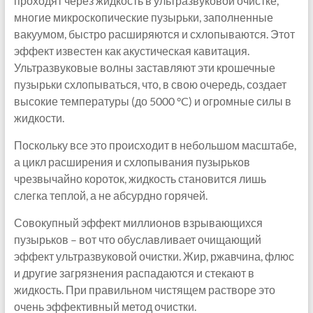
проходят через жидкость в ультразвуковой очистке,
многие микроскопические пузырьки, заполненные
вакуумом, быстро расширяются и схлопываются. Этот
эффект известен как акустическая кавитация.
Ультразвуковые волны заставляют эти крошечные
пузырьки схлопываться, что, в свою очередь, создает
высокие температуры (до 5000 °C) и огромные силы в
жидкости.
Поскольку все это происходит в небольшом масштабе,
а цикл расширения и схлопывания пузырьков
чрезвычайно короток, жидкость становится лишь
слегка теплой, а не абсурдно горячей.
Совокупный эффект миллионов взрывающихся
пузырьков – вот что обуславливает очищающий
эффект ультразвуковой очистки. Жир, ржавчина, флюс
и другие загрязнения распадаются и стекают в
жидкость. При правильном чистящем растворе это
очень эффективный метод очистки.